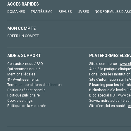
ACCÈS RAPIDES
DOMAINES
TRAITÉS EMC
REVUES
LIVRES
NOS FORMULES D'AB
MON COMPTE
CRÉER UN COMPTE
AIDE & SUPPORT
PLATEFORMES ELSE
Contactez-nous / FAQ
Site e-commerce :
www.el
Qui sommes-nous ?
Aide à la pratique clinique
Mentions légales
Portail pour les institution
© - Avertissements
Site d'information sur l'E
Termes et conditions d'utilisation
E-learning pour les infirmi
Politique rédactionnelle
Bibliothèque d'e-books Els
Politique publicitaire
Blog special IFSI :
www.gen
Cookie settings
Suivez notre actualité sur
Politique de la vie privée
Site d'emploi en santé :
e