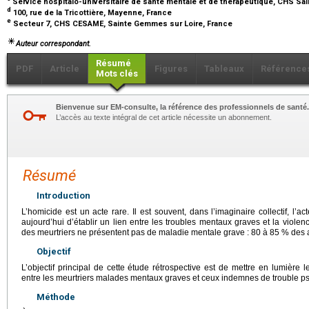
Service hospitalo-universitaire de santé mentale et de thérapeutique, CHS Sai
d
100, rue de la Tricottière, Mayenne, France
e
Secteur 7, CHS CESAME, Sainte Gemmes sur Loire, France
Auteur correspondant.
Résumé
PDF
Article
Figures
Tableaux
Référence
Mots clés
Bienvenue sur EM-consulte, la référence des professionnels de santé.
L’accès au texte intégral de cet article nécessite un abonnement.
Résumé
Introduction
L’homicide est un acte rare. Il est souvent, dans l’imaginaire collectif, l’a
aujourd’hui d’établir un lien entre les troubles mentaux graves et la violenc
des meurtriers ne présentent pas de maladie mentale grave : 80 à 85 % des
Objectif
L’objectif principal de cette étude rétrospective est de mettre en lumière
entre les meurtriers malades mentaux graves et ceux indemnes de trouble ps
Méthode