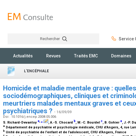
Rechercher
Service C
Rechercher
Actualités
Revues
Traités EMC
Domaines
L'ENCÉPHALE
Homicide et maladie mentale grave : quelles
sociodémographiques, cliniques et criminol
meurtriers malades mentaux graves et ceu
psychiatriques ?
- 16/09/09
Doi : 10.1016/j.encep.2008.05.006
a
,
⁎
b
c
a
S. Richard-Devantoy
, A.-S. Chocard
, M.-C. Bourdel
, B. Gohier
, J.-P. D
a
Département de psychiatrie et psychologie médicale, CHU d’Angers, 4, rue Lar
b
Unité de psychiatrie de l’enfant et de l’adolescent, CHU d’Angers, France
c