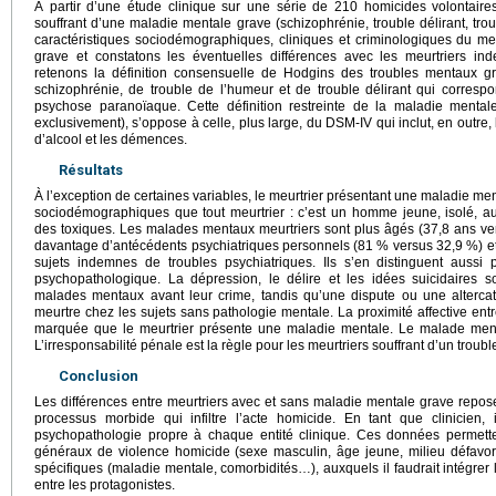
À partir d’une étude clinique sur une série de 210 homicides volontair
souffrant d’une maladie mentale grave (schizophrénie, trouble délirant, tr
caractéristiques sociodémographiques, cliniques et criminologiques du me
grave et constatons les éventuelles différences avec les meurtriers in
retenons la définition consensuelle de Hodgins des troubles mentaux gr
schizophrénie, de trouble de l’humeur et de trouble délirant qui corresp
psychose paranoïaque. Cette définition restreinte de la maladie mental
exclusivement), s’oppose à celle, plus large, du DSM-IV qui inclut, en outre, 
d’alcool et les démences.
Résultats
À l’exception de certaines variables, le meurtrier présentant une maladie me
sociodémographiques que tout meurtrier : c’est un homme jeune, isolé, a
des toxiques. Les malades mentaux meurtriers sont plus âgés (37,8 ans ve
davantage d’antécédents psychiatriques personnels (81 % versus 32,9 %) et
sujets indemnes de troubles psychiatriques. Ils s’en distinguent aussi
psychopathologique. La dépression, le délire et les idées suicidaires so
malades mentaux avant leur crime, tandis qu’une dispute ou une alterca
meurtre chez les sujets sans pathologie mentale. La proximité affective entre
marquée que le meurtrier présente une maladie mentale. Le malade ment
L’irresponsabilité pénale est la règle pour les meurtriers souffrant d’un troub
Conclusion
Les différences entre meurtriers avec et sans maladie mentale grave repo
processus morbide qui infiltre l’acte homicide. En tant que clinicien, i
psychopathologie propre à chaque entité clinique. Ces données permett
généraux de violence homicide (sexe masculin, âge jeune, milieu défavori
spécifiques (maladie mentale, comorbidités…), auxquels il faudrait intégre
entre les protagonistes.