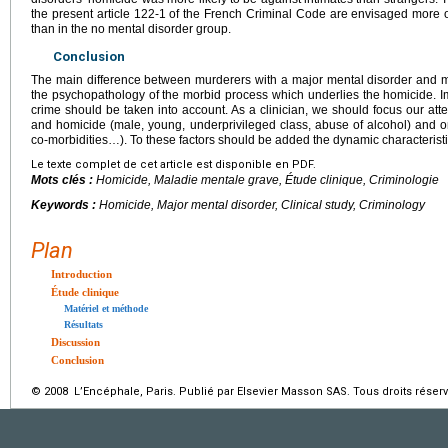
the present article 122-1 of the French Criminal Code are envisaged more o
than in the no mental disorder group.
Conclusion
The main difference between murderers with a major mental disorder and m
the psychopathology of the morbid process which underlies the homicide. Im
crime should be taken into account. As a clinician, we should focus our atte
and homicide (male, young, underprivileged class, abuse of alcohol) and on
co-morbidities…). To these factors should be added the dynamic characteristic
Le texte complet de cet article est disponible en PDF.
Mots clés :
Homicide, Maladie mentale grave, Étude clinique, Criminologie
Keywords :
Homicide, Major mental disorder, Clinical study, Criminology
Plan
Introduction
Étude clinique
Matériel et méthode
Résultats
Discussion
Conclusion
© 2008 L’Encéphale, Paris. Publié par Elsevier Masson SAS. Tous droits réserv