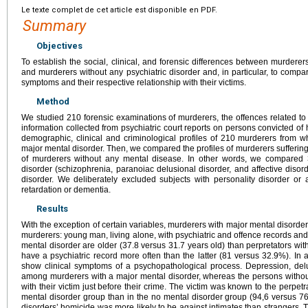
Le texte complet de cet article est disponible en PDF.
Summary
Objectives
To establish the social, clinical, and forensic differences between murderer
and murderers without any psychiatric disorder and, in particular, to compar
symptoms and their respective relationship with their victims.
Method
We studied 210 forensic examinations of murderers, the offences related to 
information collected from psychiatric court reports on persons convicted of h
demographic, clinical and criminological profiles of 210 murderers from 
major mental disorder. Then, we compared the profiles of murderers suffering
of murderers without any mental disease. In other words, we compared 
disorder (schizophrenia, paranoiac delusional disorder, and affective diso
disorder. We deliberately excluded subjects with personality disorder o
retardation or dementia.
Results
With the exception of certain variables, murderers with major mental disorde
murderers: young man, living alone, with psychiatric and offence records a
mental disorder are older (37.8 versus 31.7 years old) than perpretators wit
have a psychiatric record more often than the latter (81 versus 32.9%). In add
show clinical symptoms of a psychopathological process. Depression, delu
among murderers with a major mental disorder, whereas the persons withou
with their victim just before their crime. The victim was known to the perpetr
mental disorder group than in the no mental disorder group (94,6 versus 
disorders’ homicide was more likely to be against intimates than strangers. Th