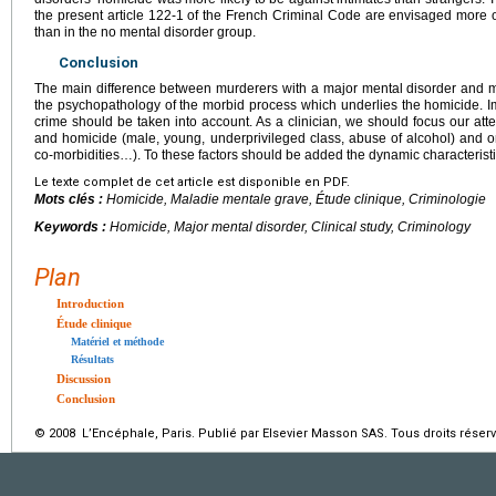
the present article 122-1 of the French Criminal Code are envisaged more o
than in the no mental disorder group.
Conclusion
The main difference between murderers with a major mental disorder and m
the psychopathology of the morbid process which underlies the homicide. Im
crime should be taken into account. As a clinician, we should focus our atte
and homicide (male, young, underprivileged class, abuse of alcohol) and on
co-morbidities…). To these factors should be added the dynamic characteristic
Le texte complet de cet article est disponible en PDF.
Mots clés :
Homicide, Maladie mentale grave, Étude clinique, Criminologie
Keywords :
Homicide, Major mental disorder, Clinical study, Criminology
Plan
Introduction
Étude clinique
Matériel et méthode
Résultats
Discussion
Conclusion
© 2008 L’Encéphale, Paris. Publié par Elsevier Masson SAS. Tous droits réserv