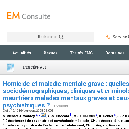
Rechercher
Service C
Rechercher
Actualités
Revues
Traités EMC
Domaines
L'ENCÉPHALE
Homicide et maladie mentale grave : quelles
sociodémographiques, cliniques et criminol
meurtriers malades mentaux graves et ceu
psychiatriques ?
- 16/09/09
Doi : 10.1016/j.encep.2008.05.006
a
,
⁎
b
c
a
S. Richard-Devantoy
, A.-S. Chocard
, M.-C. Bourdel
, B. Gohier
, J.-P. D
a
Département de psychiatrie et psychologie médicale, CHU d’Angers, 4, rue Lar
b
Unité de psychiatrie de l’enfant et de l’adolescent, CHU d’Angers, France
c