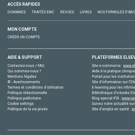
ACCÈS RAPIDES
DOMAINES
TRAITÉS EMC
REVUES
LIVRES
NOS FORMULES D'AB
MON COMPTE
CRÉER UN COMPTE
AIDE & SUPPORT
PLATEFORMES ELSE
Contactez-nous / FAQ
Site e-commerce :
www.el
Qui sommes-nous ?
Aide à la pratique clinique
Mentions légales
Portail pour les institution
© - Avertissements
Site d'information sur l'E
Termes et conditions d'utilisation
E-learning pour les infirmi
Politique rédactionnelle
Bibliothèque d'e-books Els
Politique publicitaire
Blog special IFSI :
www.gen
Cookie settings
Suivez notre actualité sur
Politique de la vie privée
Site d'emploi en santé :
e