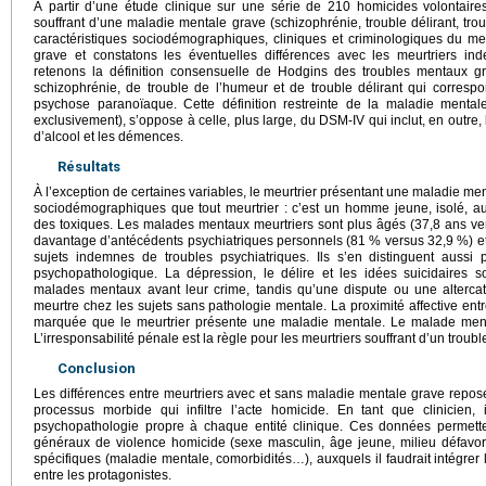
À partir d’une étude clinique sur une série de 210 homicides volontair
souffrant d’une maladie mentale grave (schizophrénie, trouble délirant, tr
caractéristiques sociodémographiques, cliniques et criminologiques du me
grave et constatons les éventuelles différences avec les meurtriers in
retenons la définition consensuelle de Hodgins des troubles mentaux gr
schizophrénie, de trouble de l’humeur et de trouble délirant qui corresp
psychose paranoïaque. Cette définition restreinte de la maladie mental
exclusivement), s’oppose à celle, plus large, du DSM-IV qui inclut, en outre, 
d’alcool et les démences.
Résultats
À l’exception de certaines variables, le meurtrier présentant une maladie me
sociodémographiques que tout meurtrier : c’est un homme jeune, isolé, a
des toxiques. Les malades mentaux meurtriers sont plus âgés (37,8 ans ve
davantage d’antécédents psychiatriques personnels (81 % versus 32,9 %) et
sujets indemnes de troubles psychiatriques. Ils s’en distinguent aussi
psychopathologique. La dépression, le délire et les idées suicidaires so
malades mentaux avant leur crime, tandis qu’une dispute ou une alterca
meurtre chez les sujets sans pathologie mentale. La proximité affective entre
marquée que le meurtrier présente une maladie mentale. Le malade ment
L’irresponsabilité pénale est la règle pour les meurtriers souffrant d’un troub
Conclusion
Les différences entre meurtriers avec et sans maladie mentale grave repo
processus morbide qui infiltre l’acte homicide. En tant que clinicien, i
psychopathologie propre à chaque entité clinique. Ces données permett
généraux de violence homicide (sexe masculin, âge jeune, milieu défavori
spécifiques (maladie mentale, comorbidités…), auxquels il faudrait intégre
entre les protagonistes.