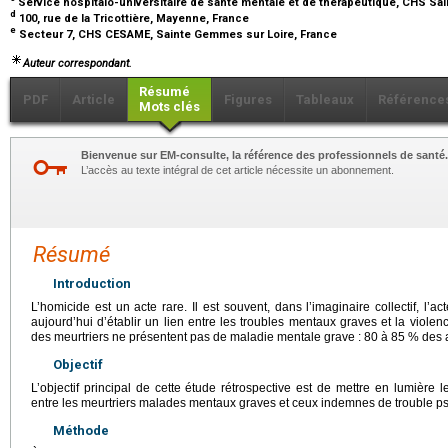
Service hospitalo-universitaire de santé mentale et de thérapeutique, CHS Sai
d
100, rue de la Tricottière, Mayenne, France
e
Secteur 7, CHS CESAME, Sainte Gemmes sur Loire, France
Auteur correspondant.
Résumé
PDF
Article
Figures
Tableaux
Référence
Mots clés
Bienvenue sur EM-consulte, la référence des professionnels de santé.
L’accès au texte intégral de cet article nécessite un abonnement.
Résumé
Introduction
L’homicide est un acte rare. Il est souvent, dans l’imaginaire collectif, l’a
aujourd’hui d’établir un lien entre les troubles mentaux graves et la violenc
des meurtriers ne présentent pas de maladie mentale grave : 80 à 85 % des
Objectif
L’objectif principal de cette étude rétrospective est de mettre en lumière
entre les meurtriers malades mentaux graves et ceux indemnes de trouble ps
Méthode