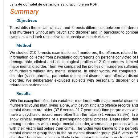
Le texte complet de cet article est disponible en PDF.
Summary
Objectives
To establish the social, clinical, and forensic differences between murderer
and murderers without any psychiatric disorder and, in particular, to compar
symptoms and their respective relationship with their victims.
Method
We studied 210 forensic examinations of murderers, the offences related to 
information collected from psychiatric court reports on persons convicted of h
demographic, clinical and criminological profiles of 210 murderers from 
major mental disorder. Then, we compared the profiles of murderers suffering
of murderers without any mental disease. In other words, we compared 
disorder (schizophrenia, paranoiac delusional disorder, and affective diso
disorder. We deliberately excluded subjects with personality disorder o
retardation or dementia.
Results
With the exception of certain variables, murderers with major mental disorde
murderers: young man, living alone, with psychiatric and offence records a
mental disorder are older (37.8 versus 31.7 years old) than perpretators wit
have a psychiatric record more often than the latter (81 versus 32.9%). In add
show clinical symptoms of a psychopathological process. Depression, delu
among murderers with a major mental disorder, whereas the persons withou
with their victim just before their crime. The victim was known to the perpetr
mental disorder group than in the no mental disorder group (94,6 versus 
disorders’ homicide was more likely to be against intimates than strangers. Th