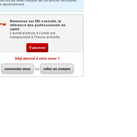
’accès au texte intégral de cet article nécessite
n abonnement.
Bienvenue sur EM-consulte, la
référence des professionnels de
santé.
L’achat d’article à l’unité est
indisponible à l’heure actuelle.
S'abonner
Déjà abonné à cette revue ?
connectez-vous
ou
créez un compte