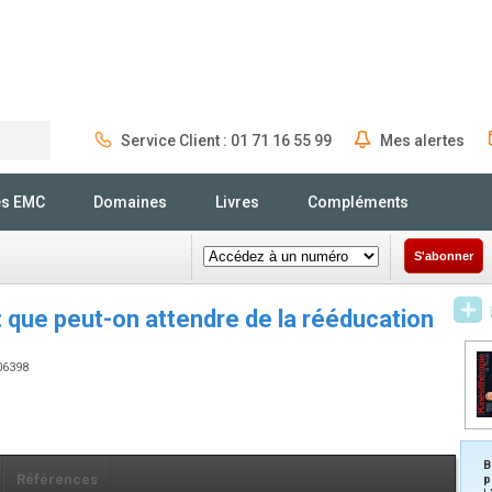
Service Client : 01 71 16 55 99
Mes alertes
Rechercher
és EMC
Domaines
Livres
Compléments
S'abonner
: que peut-on attendre de la rééducation
906398
B
Références
p