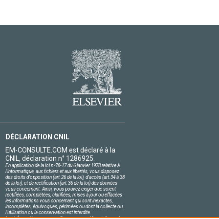
DÉCLARATION CNIL
EM-CONSULTE.COM est déclaré à la
CNIL, déclaration n° 1286925.
En application de la loi nº78-17 du 6 janvier 1978 relative à
l'informatique, aux fichiers et aux libertés, vous disposez
des droits d'opposition (art.26 de la loi), d'accès (art.34 à 38
de la loi), et de rectification (art.36 de la loi) des données
vous concernant. Ainsi, vous pouvez exiger que soient
rectifiées, complétées, clarifiées, mises à jour ou effacées
les informations vous concernant qui sont inexactes,
incomplètes, équivoques, périmées ou dont la collecte ou
l'utilisation ou la conservation est interdite.
Les informations personnelles concernant les visiteurs de