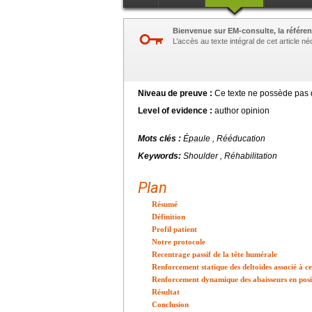
Bienvenue sur EM-consulte, la référen
L’accès au texte intégral de cet article 
Niveau de preuve :
Ce texte ne possède pas d
Level of evidence :
author opinion
Mots clés :
Épaule , Rééducation
Keywords:
Shoulder , Réhabilitation
Plan
Résumé
Définition
Profil patient
Notre protocole
Recentrage passif de la tête humérale
Renforcement statique des deltoïdes associé à c
Renforcement dynamique des abaisseurs en posi
Résultat
Conclusion