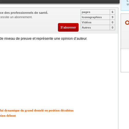
L
u
pages
6
ce des professionnels de santé.
nécessite un abonnement.
Iconographies
9
Vidéos
0
S'abonner
Autres
0
e niveau de preuve et représente une opinion d’auteur.
elui dynamique du grand dentelé en position décubitus
tion debout