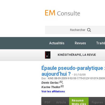
Rechercher
Actualités
Revues
Trait
KINÉSITHÉRAPIE, LA REVUE
Épaule pseudo-paralytique 
aujourd’hui ?
- 01/10/09
Doi : KINE-08-09-2009-9-92-93-1779-0123-101019-200
[1]
Denis Gerlac
,
[2]
Karine Thollot
Voir les affiliations
Résumé
PDF
Article
Figures
Mots clés