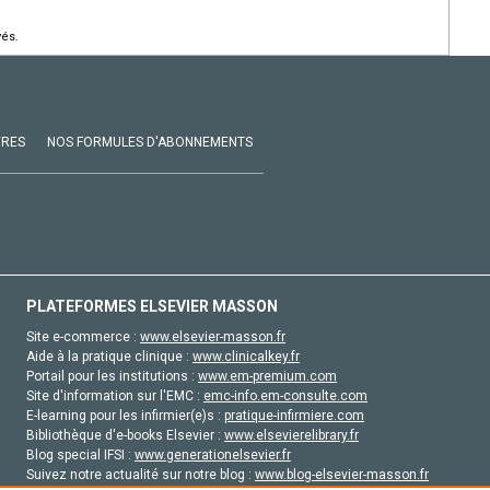
vés.
VRES
NOS FORMULES D'ABONNEMENTS
PLATEFORMES ELSEVIER MASSON
Site e-commerce :
www.elsevier-masson.fr
Aide à la pratique clinique :
www.clinicalkey.fr
Portail pour les institutions :
www.em-premium.com
Site d'information sur l'EMC :
emc-info.em-consulte.com
E-learning pour les infirmier(e)s :
pratique-infirmiere.com
Bibliothèque d'e-books Elsevier :
www.elsevierelibrary.fr
Blog special IFSI :
www.generationelsevier.fr
Suivez notre actualité sur notre blog :
www.blog-elsevier-masson.fr