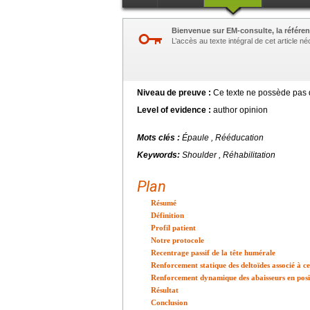
Bienvenue sur EM-consulte, la référen
L’accès au texte intégral de cet article 
Niveau de preuve :
Ce texte ne possède pas d
Level of evidence :
author opinion
Mots clés :
Épaule , Rééducation
Keywords:
Shoulder , Réhabilitation
Plan
Résumé
Définition
Profil patient
Notre protocole
Recentrage passif de la tête humérale
Renforcement statique des deltoïdes associé à c
Renforcement dynamique des abaisseurs en posi
Résultat
Conclusion