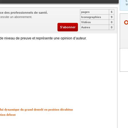
L
u
pages
6
ce des professionnels de santé.
nécessite un abonnement.
Iconographies
9
Vidéos
0
S'abonner
Autres
0
e niveau de preuve et représente une opinion d’auteur.
elui dynamique du grand dentelé en position décubitus
tion debout