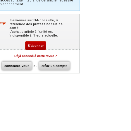
’accès au texte intégral de cet article nécessite
n abonnement.
Bienvenue sur EM-consulte, la
référence des professionnels de
santé.
L’achat d’article à l’unité est
indisponible à l’heure actuelle.
S'abonner
Déjà abonné à cette revue ?
connectez-vous
ou
créez un compte