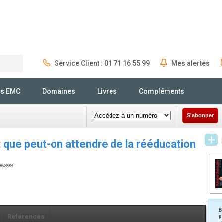
Service Client : 01 71 16 55 99
Mes alertes
Rechercher
és EMC
Domaines
Livres
Compléments
S'abonner
: que peut-on attendre de la rééducation
906398
B
Références
p