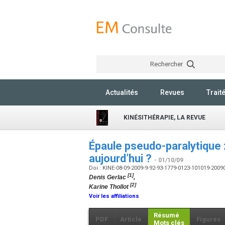
Rechercher
Actualités
Revues
Trait
KINÉSITHÉRAPIE, LA REVUE
Épaule pseudo-paralytique 
aujourd’hui ?
- 01/10/09
Doi : KINE-08-09-2009-9-92-93-1779-0123-101019-200
[1]
Denis Gerlac
,
[2]
Karine Thollot
Voir les affiliations
Résumé
PDF
Article
Figures
Mots clés