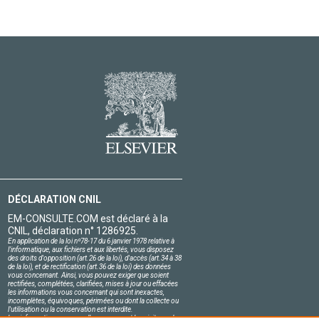
DÉCLARATION CNIL
EM-CONSULTE.COM est déclaré à la
CNIL, déclaration n° 1286925.
En application de la loi nº78-17 du 6 janvier 1978 relative à
l'informatique, aux fichiers et aux libertés, vous disposez
des droits d'opposition (art.26 de la loi), d'accès (art.34 à 38
de la loi), et de rectification (art.36 de la loi) des données
vous concernant. Ainsi, vous pouvez exiger que soient
rectifiées, complétées, clarifiées, mises à jour ou effacées
les informations vous concernant qui sont inexactes,
incomplètes, équivoques, périmées ou dont la collecte ou
l'utilisation ou la conservation est interdite.
Les informations personnelles concernant les visiteurs de