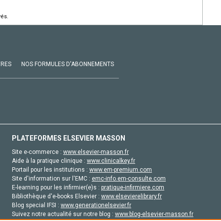
vés.
VRES
NOS FORMULES D'ABONNEMENTS
PLATEFORMES ELSEVIER MASSON
Site e-commerce :
www.elsevier-masson.fr
Aide à la pratique clinique :
www.clinicalkey.fr
Portail pour les institutions :
www.em-premium.com
Site d'information sur l'EMC :
emc-info.em-consulte.com
E-learning pour les infirmier(e)s :
pratique-infirmiere.com
Bibliothèque d'e-books Elsevier :
www.elsevierelibrary.fr
Blog special IFSI :
www.generationelsevier.fr
Suivez notre actualité sur notre blog :
www.blog-elsevier-masson.fr