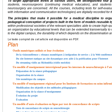
To target appropriate levels at various users, we distinguished four 
students, neurosurgeons (continuing medical education), and students 
neurosurgery are concerned. All the courses, including tests for self-evalu
with information and communication technologies) are digitally recorded for t
The principles that make it possible for a medical discipline to org
pedagogical conception of projects built in the form of models reusable by
within professional societies of the relevant specialties able to create high-qua
an organization by educational levels that can be extended transversally to 
to the digital campus, the durability of which depends on the dissemination 
Le texte complet de cet article est disponible en PDF.
Plan
Outils numériques utilisés et leur évolution
De la visioconférence « réseaux numériques à intégration de service » à la Web-conférence
Du site Internet statique au site dynamique avec aide à la publication pour l’Internet
Du streaming vidéo au Richmédia (vidéo enrichie)
Un modèle d’enseignement interrégional pour les internes de neurochirurgie à l’aid
Préparation de la séance pédagogique
Organisation de la séance
Site numérique du campus
Un modèle d’enseignement régional pour les Instituts de formation en soins infirmi
Modification des objectifs et des méthodes pédagogiques
Organisation de la séance d’enseignement
Évolution du projet
Évaluation
Un modèle d’auto-évaluation en ligne par test de concordance de scripts
Tests de concordance de scripts en neurochirurgie