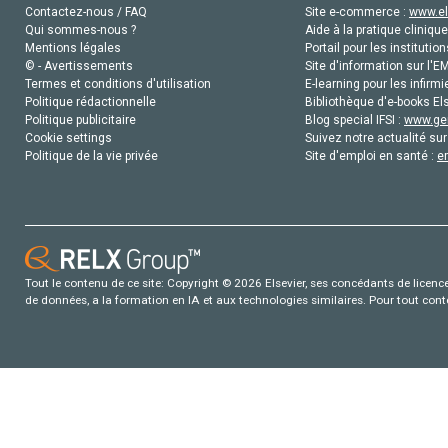
Contactez-nous / FAQ
Site e-commerce :
www.el
Qui sommes-nous ?
Aide à la pratique clinique
Mentions légales
Portail pour les institution
© - Avertissements
Site d'information sur l'E
Termes et conditions d'utilisation
E-learning pour les infirmi
Politique rédactionnelle
Bibliothèque d'e-books Els
Politique publicitaire
Blog special IFSI :
www.gen
Cookie settings
Suivez notre actualité sur
Politique de la vie privée
Site d'emploi en santé :
e
Tout le contenu de ce site: Copyright © 2026 Elsevier, ses concédants de licence e
de données, a la formation en IA et aux technologies similaires. Pour tout con