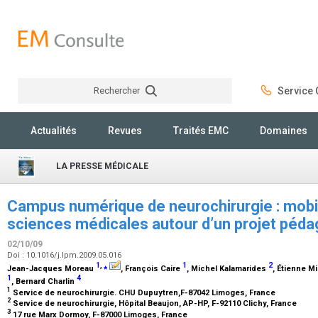
Rechercher
Service C
Rechercher
Actualités
Revues
Traités EMC
Domaines
LA PRESSE MÉDICALE
Campus numérique de neurochirurgie : mobil
sciences médicales autour d’un projet péd
02/10/09
Doi : 10.1016/j.lpm.2009.05.016
1
,
⁎
1
2
Jean-Jacques Moreau
, François Caire
, Michel Kalamarides
, Étienne M
1
4
, Bernard Charlin
1
Service de neurochirurgie. CHU Dupuytren,F-87042 Limoges, France
2
Service de neurochirurgie, Hôpital Beaujon, AP-HP, F-92110 Clichy, France
3
17 rue Marx Dormoy, F-87000 Limoges, France