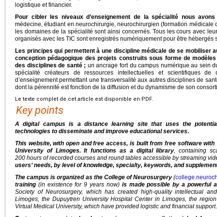
logistique et financier.
Pour cibler les niveaux d’enseignement de la spécialité nous avons 
médecine, étudiant en neurochirurgie, neurochirurgien (formation médicale 
les domaines de la spécialité sont ainsi concernés. Tous les cours avec leur
organisés avec les TIC sont enregistrés numériquement pour être hébergés su
Les principes qui permettent à une discipline médicale de se mobiliser a
conception pédagogique des projets construits sous forme de modèles ré
des disciplines de santé ;
un ancrage fort du campus numérique au sein du 
spécialité créateurs de ressources intellectuelles et scientifiques de
d’enseignement permettant une transversalité aux autres disciplines de san
dont la pérennité est fonction de la diffusion et du dynamisme de son consort
Le texte complet de cet article est disponible en PDF.
Key points
A digital campus is a distance learning site that uses the potenti
technologies to disseminate and improve educational services
.
This website, with open and free access, is built from free software with 
University of Limoges. It functions as a digital library
, containing s
200 hours of recorded courses and round tables accessible by streaming vi
users’ needs, by level of knowledge, specialty, keywords, and suppleme
The campus is organized as the College of Neurosurgery
(
college.neurochi
training
(in existence for 9 years now)
is made possible by a powerful 
Society of Neurosurgery, which has created high-quality intellectual and 
Limoges, the Dupuytren University Hospital Center in Limoges, the regio
Virtual Medical University, which have provided logistic and financial support
.