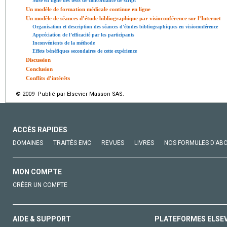
Mise en ligne des tests de concordance de script
Un modèle de formation médicale continue en ligne
Un modèle de séances d’étude bibliographique par visioconférence sur l’Internet
Organisation et description des séances d’études bibliographiques en visioconférence
Appréciation de l’efficacité par les participants
Inconvénients de la méthode
Effets bénéfiques secondaires de cette expérience
Discussion
Conclusion
Conflits d’intérêts
© 2009 Publié par Elsevier Masson SAS.
ACCÈS RAPIDES
DOMAINES
TRAITÉS EMC
REVUES
LIVRES
NOS FORMULES D'AB
MON COMPTE
CRÉER UN COMPTE
AIDE & SUPPORT
PLATEFORMES ELSE