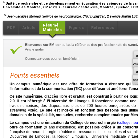
4
Unité de recherche et de développement en éducation des sciences de la sa
Université de Montréal, CP 6128, succursale centre-ville, Montréal, Québec, H3
Jean-Jacques Moreau,
Service de neurochirurgie, CHU Dupuytren, 2 avenue Martin Luth
Résumé
PDF
Article
Figures
Références
Mots clés
Bienvenue sur EM-consulte, la référence des professionnels de santé.
Article gratuit.
c
Connectez-vous pour en bénéficier!
vo
Points essentiels
co
Un campus numérique est une offre de formation à distance qui util
l’information et de la communication (TIC) pour diffuser et améliorer l’en
Ce site numérique, d’accès libre et gratuit, est construit à partir de logici
2.0. Il est hébergé à l’Université de Limoges. Il fonctionne comme une
livres numérisés, des diaporamas, plus de 200 heures enregistrées de 
streaming
vidéo.
Le site est indexé en fonction des besoins des utili
domaines de la spécialité, mots-clés, recherche complémentaire par Mes
Le campus est une émanation du Collège de neurochirurgie
(
college.neur
offre de formation
(9 ans d’existence)
est possible grâce à un consorti
française de neurochirurgie créatrice de ressources intellectuelles et scienti
Dupuytren de Limoges, la Région Limousin, l’Université médicale virtue