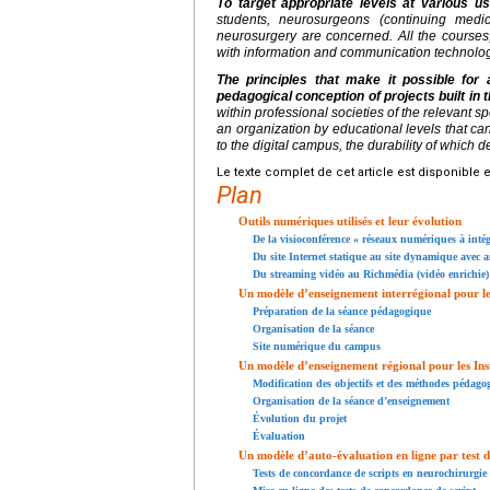
To target appropriate levels at various u
students, neurosurgeons (continuing medic
neurosurgery are concerned. All the courses, 
with information and communication technologie
The principles that make it possible for 
pedagogical conception of projects built in 
within professional societies of the relevant sp
an organization by educational levels that can
to the digital campus, the durability of whic
Le texte complet de cet article est disponible 
Plan
Outils numériques utilisés et leur évolution
De la visioconférence « réseaux numériques à intég
Du site Internet statique au site dynamique avec a
Du streaming vidéo au Richmédia (vidéo enrichie)
Un modèle d’enseignement interrégional pour les
Préparation de la séance pédagogique
Organisation de la séance
Site numérique du campus
Un modèle d’enseignement régional pour les Inst
Modification des objectifs et des méthodes pédago
Organisation de la séance d’enseignement
Évolution du projet
Évaluation
Un modèle d’auto-évaluation en ligne par test d
Tests de concordance de scripts en neurochirurgie