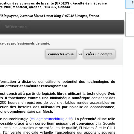
p
cation des sciences de la santé (URDESS), Faculté de médecine
re-ville, Montréal, Québec, H3C 3J7, Canada
U Dupuytren, 2 avenue Martin Luther King, F-87042 Limoges, France.
Références
ce des professionnels de santé.
connectez-vous
ou
créez un compte
mation à distance qui utilise le potentiel des technologies de
our diffuser et améliorer l’enseignement.
st construit à partir de logiciels libres utilisant la technologie
Web
ges. Il fonctionne comme une bibliothèque numérique
contenant des
 200 heures enregistrées de cours et tables rondes accessibles en
nction des besoins des utilisateurs par niveaux de connaissance,
erche complémentaire par Mesh.
e neurochirurgie
(
college.neurochirurgie.fr/
).
La pérennité d’une telle
possible grâce à un consortium puissant et convaincu :
la Société
urces intellectuelles et scientifiques de qualité, l’Université et le CHU
l’Université médicale virtuelle francophone qui apportent soutiens