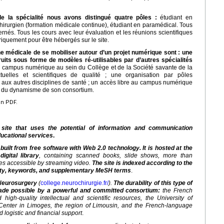
e la spécialité nous avons distingué quatre pôles :
étudiant en
hirurgien (formation médicale continue), étudiant en paramédical. Tous
rnés. Tous les cours avec leur évaluation et les réunions scientifiques
iquement pour être hébergés sur le site.
ne médicale de se mobiliser autour d’un projet numérique sont : une
its sous forme de modèles ré-utilisables par d’autres spécialités
 campus numérique au sein du Collège et de la Société savante de la
ctuelles et scientifiques de qualité ; une organisation par pôles
 aux autres disciplines de santé ; un accès libre au campus numérique
 et du dynamisme de son consortium.
en PDF.
 site that uses the potential of information and communication
ucational services
.
built from free software with Web 2.0 technology. It is hosted at the
igital library
, containing scanned books, slide shows, more than
es accessible by streaming video.
The site is indexed according to the
ialty, keywords, and supplementary MeSH terms
.
 Neurosurgery
(
college.neurochirurgie.fr/
).
The durability of this type of
ade possible by a powerful and committed consortium:
the French
igh-quality intellectual and scientific resources, the University of
 Center in Limoges, the region of Limousin, and the French-language
 logistic and financial support
.