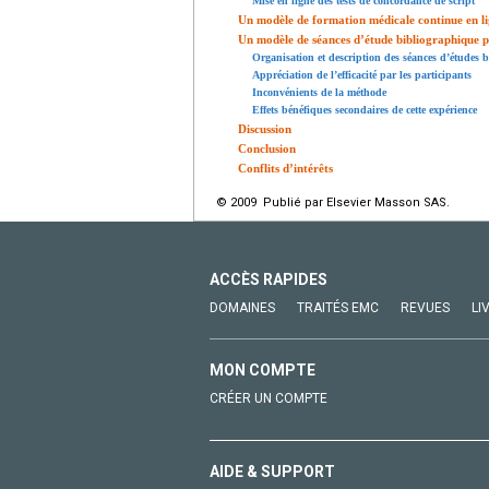
Mise en ligne des tests de concordance de script
Un modèle de formation médicale continue en l
Un modèle de séances d’étude bibliographique pa
Organisation et description des séances d’études 
Appréciation de l’efficacité par les participants
Inconvénients de la méthode
Effets bénéfiques secondaires de cette expérience
Discussion
Conclusion
Conflits d’intérêts
© 2009 Publié par Elsevier Masson SAS.
ACCÈS RAPIDES
DOMAINES
TRAITÉS EMC
REVUES
LI
MON COMPTE
CRÉER UN COMPTE
AIDE & SUPPORT