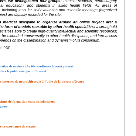
sers, we distinguished four groups:
medical students, neurosurgery
al education), and students in allied health fields. All areas of
including tests for self-evaluation and scientific meetings (organized
s) are digitally recorded for the site
.
a medical discipline to organize around an online project are: a
the form of models reusable by other health specialties;
a stronghold
ecialties able to create high-quality intellectual and scientific resources;
 be extended transversally to other health disciplines; and free access
h depends on the dissemination and dynamism of its consortium
.
en PDF.
ration de service » à la Web-conférence Internet protocol
ide à la publication pour l’Internet
 internes de neurochirurgie à l’aide de la visioconférence
ituts de formation en soins infirmiers
giques
e concordance de scripts