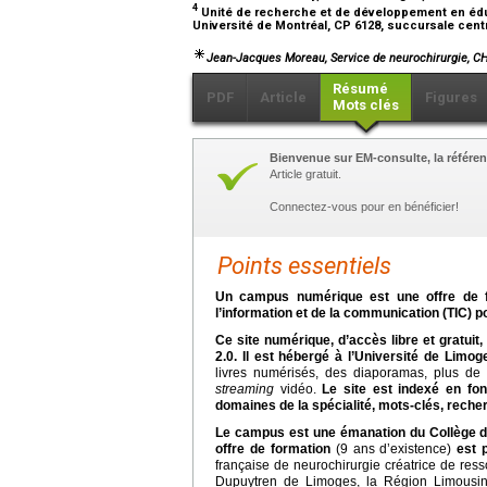
4
Unité de recherche et de développement en édu
Université de Montréal, CP 6128, succursale cent
Jean-Jacques Moreau,
Service de neurochirurgie, CH
Résumé
PDF
Article
Figures
Mots clés
Bienvenue sur EM-consulte, la référen
Article gratuit.
Connectez-vous pour en bénéficier!
Points essentiels
Un campus numérique est une offre de for
l’information et de la communication (TIC) p
Ce site numérique, d’accès libre et gratuit, e
2.0. Il est hébergé à l’Université de Limo
livres numérisés, des diaporamas, plus de
streaming
vidéo.
Le site est indexé en fo
domaines de la spécialité, mots-clés, rech
Le campus est une émanation du Collège d
offre de formation
(9 ans d’existence)
est 
française de neurochirurgie créatrice de resso
Dupuytren de Limoges, la Région Limousin, 