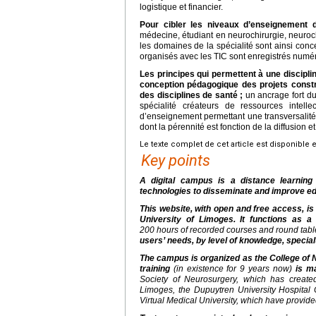
logistique et financier.
Pour cibler les niveaux d’enseignement d
médecine, étudiant en neurochirurgie, neuroc
les domaines de la spécialité sont ainsi conce
organisés avec les TIC sont enregistrés numér
Les principes qui permettent à une discipli
conception pédagogique des projets constru
des disciplines de santé ;
un ancrage fort du
spécialité créateurs de ressources intelle
d’enseignement permettant une transversalité
dont la pérennité est fonction de la diffusion
Le texte complet de cet article est disponible 
Key points
A digital campus is a distance learning
technologies to disseminate and improve ed
This website, with open and free access, is 
University of Limoges. It functions as a d
200 hours of recorded courses and round tabl
users’ needs, by level of knowledge, spec
The campus is organized as the College of
training
(in existence for 9 years now)
is m
Society of Neurosurgery, which has created h
Limoges, the Dupuytren University Hospital
Virtual Medical University, which have provided