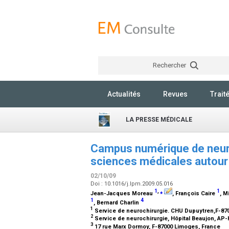
Rechercher
Actualités
Revues
Trait
LA PRESSE MÉDICALE
Campus numérique de neuroc
sciences médicales autour
02/10/09
Doi : 10.1016/j.lpm.2009.05.016
1
,
⁎
1
Jean-Jacques Moreau
, François Caire
, M
1
4
, Bernard Charlin
1
Service de neurochirurgie. CHU Dupuytren,F-87
2
Service de neurochirurgie, Hôpital Beaujon, AP-
3
17 rue Marx Dormoy, F-87000 Limoges, France