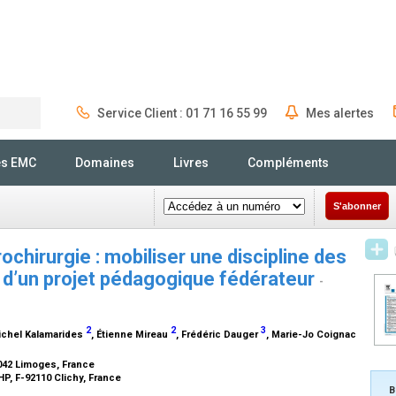
Service Client : 01 71 16 55 99
Mes alertes
Rechercher
és EMC
Domaines
Livres
Compléments
S'abonner
hirurgie : mobiliser une discipline des
 d’un projet pédagogique fédérateur
-
2
2
3
ichel Kalamarides
, Étienne Mireau
, Frédéric Dauger
, Marie-Jo Coignac
042 Limoges, France
HP, F-92110 Clichy, France
B