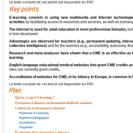
Le texte complet de cet article est disponible en PDF.
Key points
E-learning consists in using new multimedia and Internet technologie
activities
by facilitating access to resources and services, as well as exchan
The Internet is used for adult education in most professional domains,
but
is less developed.
Advantages are observed for teachers (e.g., permanent updating, interacti
collective intelligence)
and for the learners (e.g., accessibility, autonomy, fle
Research and meta-analyses have shown that e-CME is as effective as l
learning.
English-language educational medical websites that grant CME credits a
sites can currently grant credits.
Accreditation of websites for CME, in its infancy in Europe, is common in
Le texte complet de cet article est disponible en PDF.
Plan
Qu’est ce que l’e-learning ?
Formation à distance en formation médicale continue
Critères de la formation à distance
Plateforme d’e-learning
Ingénierie pédagogique
Accréditation
Traçabilité
Évaluation de la formation à distance