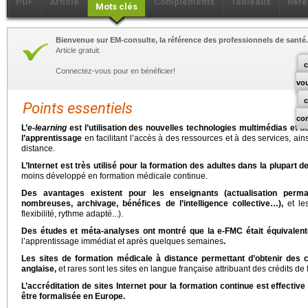
PDF
Article
Compléments
Tableaux
Réfé
Mots clés
Bienvenue sur EM-consulte, la référence des professionnels de santé.
Article gratuit.
c
Connectez-vous pour en bénéficier!
vo
Points essentiels
co
L’
e-learning
est l’utilisation des nouvelles technologies multimédias et de
l’apprentissage
en facilitant l’accès à des ressources et à des services, ain
distance.
L’Internet est très utilisé pour la formation des adultes dans la plupart
moins développé en formation médicale continue.
Des avantages existent pour les enseignants (actualisation permanen
nombreuses, archivage, bénéfices de l’intelligence collective…),
et les
flexibilité, rythme adapté...).
Des études et méta-analyses ont montré que la e-FMC était équivalent
l’apprentissage immédiat et après quelques semaines
.
Les sites de formation médicale à distance permettant d’obtenir des 
anglaise,
et rares sont les sites en langue française attribuant des crédits de 
L’accréditation de sites Internet pour la formation continue est effec
être formalisée en Europe.