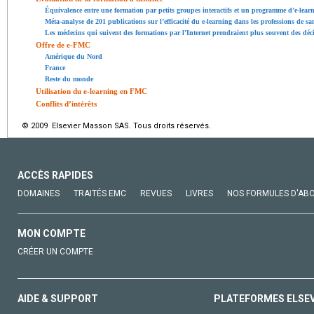
Équivalence entre une formation par petits groupes interactifs et un programme d’e-lear
Méta-analyse de 201 publications sur l’efficacité du e-learning dans les professions de san
Les médecins qui suivent des formations par l’Internet prendraient plus souvent des déc
Offre de e-FMC
Amérique du Nord
France
Reste du monde
Utilisation du e-learning en FMC
Conflits d’intérêts
© 2009 Elsevier Masson SAS. Tous droits réservés.
ACCÈS RAPIDES
DOMAINES
TRAITÉS EMC
REVUES
LIVRES
NOS FORMULES D'AB
MON COMPTE
CRÉER UN COMPTE
AIDE & SUPPORT
PLATEFORMES ELSE