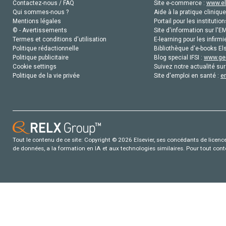
Contactez-nous / FAQ
Site e-commerce :
www.el
Qui sommes-nous ?
Aide à la pratique clinique
Mentions légales
Portail pour les institution
© - Avertissements
Site d'information sur l'E
Termes et conditions d'utilisation
E-learning pour les infirmi
Politique rédactionnelle
Bibliothèque d'e-books Els
Politique publicitaire
Blog special IFSI :
www.gen
Cookie settings
Suivez notre actualité sur
Politique de la vie privée
Site d'emploi en santé :
e
Tout le contenu de ce site: Copyright © 2026 Elsevier, ses concédants de licence e
de données, a la formation en IA et aux technologies similaires. Pour tout con