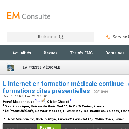
Rechercher
Service C
Rechercher
Actualités
Revues
Traités EMC
Domaines
LA PRESSE MÉDICALE
L’Internet en formation médicale continue : 
formations dites présentielles
- 02/10/09
Doi : 10.1016/j.lpm.2009.05.015
1
,
⁎
2
Hervé Maisonneuve
, Olivier Chabot
1
Santé publique, Université Paris Sud 11, F-91405 Cedex, France
2
La Presse Médicale,
Elsevier-Masson, F-92442 Issy-les-moulineaux Cedex, Fra
Hervé Maisonneuve
, Santé publique, Université Paris Sud 11, F-91405 Cedex, France.
Résumé