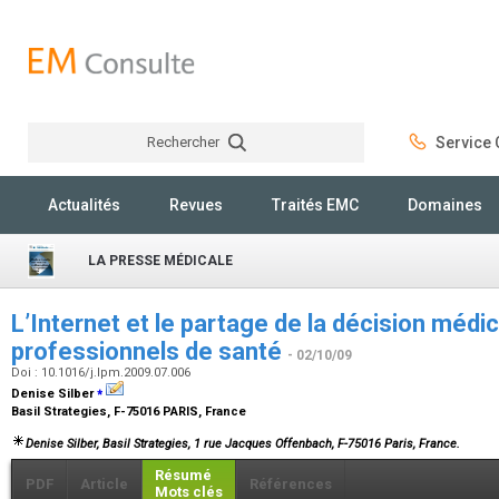
Rechercher
Service C
Rechercher
Actualités
Revues
Traités EMC
Domaines
LA PRESSE MÉDICALE
L’Internet et le partage de la décision médic
professionnels de santé
- 02/10/09
Doi : 10.1016/j.lpm.2009.07.006
⁎
Denise Silber
Basil Strategies, F-75016 PARIS, France
Denise Silber
, Basil Strategies, 1 rue Jacques Offenbach, F-75016 Paris, France.
Résumé
PDF
Article
Références
Mots clés