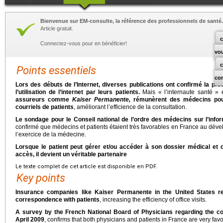
Bienvenue sur EM-consulte, la référence des professionnels de santé.
Article gratuit.
c
Connectez-vous pour en bénéficier!
vo
Points essentiels
co
Lors des débuts de l’Internet, diverses publications ont confirmé la p
l’utilisation de l’internet par leurs patients.
Mais « l’internaute santé »
assureurs comme
Kaiser Permanente,
rémunèrent des médecins pou
courriels de patients
, améliorant l’efficience de la consultation.
Le sondage pour le Conseil national de l’ordre des médecins sur l’infor
confirmé que médecins et patients étaient très favorables en France au dév
l’exercice de la médecine.
Lorsque le patient peut gérer et/ou accéder à son dossier médical et 
accès, il devient un véritable partenaire
Le texte complet de cet article est disponible en PDF.
Key points
Insurance companies like Kaiser Permanente in the United States re
correspondence with patients
, increasing the efficiency of office visits.
A survey by the French National Board of Physicians regarding the co
April 2009
, confirms that both physicians and patients in France are very fav