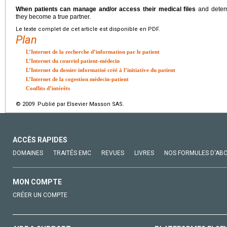
When patients can manage and/or access their medical files
and determ
they become a true partner.
Le texte complet de cet article est disponible en PDF.
Plan
L’Internet de la recherche d’information par le patient
L’Internet du courriel patient-médecin
L’Internet du dossier informatisé créé à l’initiative du patient
L’Internet de la cogestion médecin-patient
Conflits d’intérêts
© 2009 Publié par Elsevier Masson SAS.
ACCÈS RAPIDES
DOMAINES
TRAITÉS EMC
REVUES
LIVRES
NOS FORMULES D'AB
MON COMPTE
CRÉER UN COMPTE