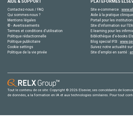
AIDE & SUPPORT
PLATEFORMES ELSE
Contactez-nous / FAQ
Site e-commerce :
www.el
Qui sommes-nous ?
Aide à la pratique clinique
Mentions légales
Portail pour les institution
© - Avertissements
Site d'information sur l'E
Termes et conditions d'utilisation
E-learning pour les infirmi
Politique rédactionnelle
Bibliothèque d'e-books Els
Politique publicitaire
Blog special IFSI :
www.gen
Cookie settings
Suivez notre actualité sur
Politique de la vie privée
Site d'emploi en santé :
e
Tout le contenu de ce site: Copyright © 2026 Elsevier, ses concédants de licence e
de données, a la formation en IA et aux technologies similaires. Pour tout con