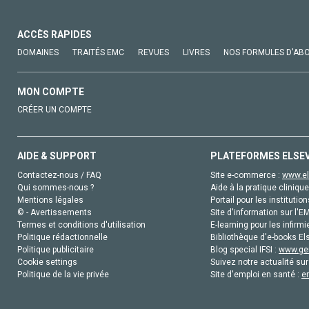
ACCÈS RAPIDES
DOMAINES
TRAITÉS EMC
REVUES
LIVRES
NOS FORMULES D'AB
MON COMPTE
CRÉER UN COMPTE
AIDE & SUPPORT
PLATEFORMES ELSE
Contactez-nous / FAQ
Site e-commerce :
www.el
Qui sommes-nous ?
Aide à la pratique clinique
Mentions légales
Portail pour les institution
© - Avertissements
Site d'information sur l'E
Termes et conditions d'utilisation
E-learning pour les infirmi
Politique rédactionnelle
Bibliothèque d'e-books Els
Politique publicitaire
Blog special IFSI :
www.gen
Cookie settings
Suivez notre actualité sur
Politique de la vie privée
Site d'emploi en santé :
e