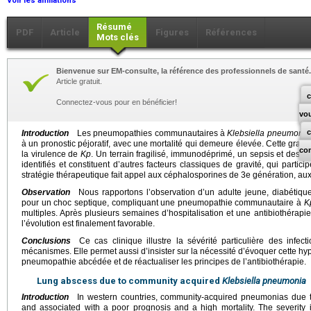
Voir les affiliations
Résumé
PDF
Article
Figures
Références
Mots clés
Bienvenue sur EM-consulte, la référence des professionnels de santé.
Article gratuit.
c
Connectez-vous pour en bénéficier!
vo
Introduction
Les pneumopathies communautaires à
Klebsiella pneumonia
à un pronostic péjoratif, avec une mortalité qui demeure élevée. Cette gravit
co
la virulence de
Kp
. Un terrain fragilisé, immunodéprimé, un sepsis et des
identifiés et constituent d’autres facteurs classiques de gravité, qui partici
stratégie thérapeutique fait appel aux céphalosporines de 3e génération, au
Observation
Nous rapportons l’observation d’un adulte jeune, diabétiqu
pour un choc septique, compliquant une pneumopathie communautaire à
K
multiples. Après plusieurs semaines d’hospitalisation et une antibiothérapie 
l’évolution est finalement favorable.
Conclusions
Ce cas clinique illustre la sévérité particulière des infec
mécanismes. Elle permet aussi d’insister sur la nécessité d’évoquer cette 
pneumopathie abcédée et de réactualiser les principes de l’antibiothérapie.
Lung abscess due to community acquired
Klebsiella pneumonia
Introduction
In western countries, community-acquired pneumonias due
and associated with a poor prognosis and a high mortality. The severity i