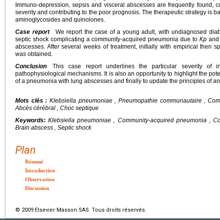
Immuno-depression, sepsis and visceral abscesses are frequently found, const
severity and contributing to the poor prognosis. The therapeutic strategy is 
aminoglycosides and quinolones.
Case report
We report the case of a young adult, with undiagnosed diab
septic shock complicating a community-acquired pneumonia due to
Kp
and 
abscesses. After several weeks of treatment, initially with empirical then s
was obtained.
Conclusion
This case report underlines the particular severity of 
pathophysiological mechanisms. It is also an opportunity to highlight the poten
of a pneumonia with lung abscesses and finally to update the principles of ant
Mots clés :
Klebsiella pneumoniae , Pneumopathie communautaire , Comor
Abcès cérébral , Choc septique
Keywords:
Klebsiella pneumoniae , Community-acquired pneumonia , Co-
Brain abscess , Septic shock
Plan
Résumé
Introduction
Observation
Discussion
© 2009 Elsevier Masson SAS. Tous droits réservés.