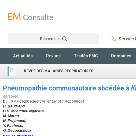
Rechercher
Service C
Rechercher
Actualités
Revues
Traités EMC
Domaines
REVUE DES MALADIES RESPIRATOIRES
Pneumopathie communautaire abcédée à
K
05/10/09
Doi : RMR-09-2009-26-7-0761-8425-101019-200906334
H. Baudrand,
B.H. Mbatchou Ngahane,
M. Marcu,
N. Freymond,
Y. Pacheco,
G. Devouassoux