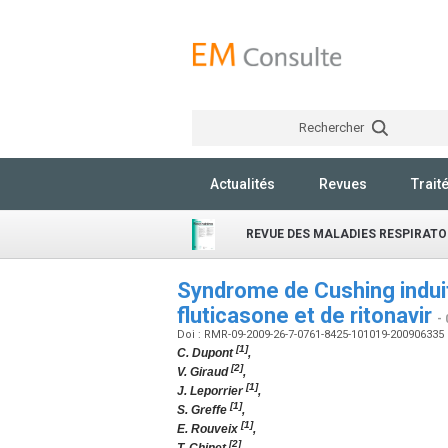
Rechercher
Actualités
Revues
Trait
REVUE DES MALADIES RESPIRATO
Syndrome de Cushing induit
fluticasone et de ritonavir
-
Doi : RMR-09-2009-26-7-0761-8425-101019-200906335
[1]
C. Dupont
,
[2]
V. Giraud
,
[1]
J. Leporrier
,
[1]
S. Greffe
,
[1]
E. Rouveix
,
[2]