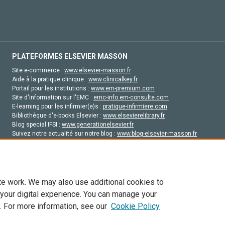
PLATEFORMES ELSEVIER MASSON
Site e-commerce :
www.elsevier-masson.fr
Aide à la pratique clinique :
www.clinicalkey.fr
Portail pour les institutions :
www.em-premium.com
Site d'information sur l'EMC :
emc-info.em-consulte.com
E-learning pour les infirmier(e)s :
pratique-infirmiere.com
Bibliothèque d'e-books Elsevier :
www.elsevierelibrary.fr
Blog special IFSI :
www.generationelsevier.fr
Suivez notre actualité sur notre blog :
www.blog-elsevier-masson.fr
Site d'emploi en santé :
emploisante.com
te work. We may also use additional cookies to
 your digital experience. You can manage your
. For more information, see our
Cookie Policy
vier, ses concédants de licence et ses contributeurs. Tout les droits sont réservés, y 
ogies similaires. Pour tout contenu en libre accès, les conditions de licence Creati