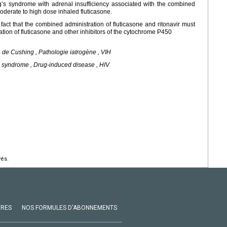
’s syndrome with adrenal insufficiency associated with the combined
moderate to high dose inhaled fluticasone.
fact that the combined administration of fluticasone and ritonavir must
tion of fluticasone and other inhibitors of the cytochrome P450
e de Cushing , Pathologie iatrogène , VIH
’s syndrome , Drug-induced disease , HIV
vés.
VRES
NOS FORMULES D'ABONNEMENTS