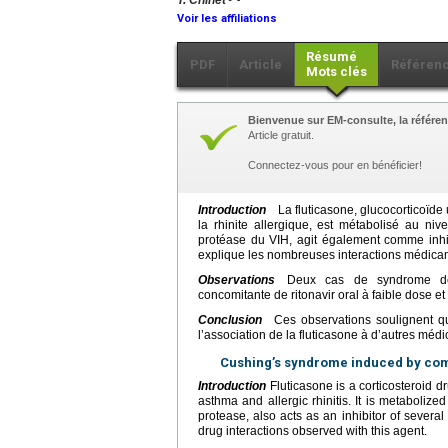
T. Chinet
Voir les affiliations
Résumé
PDF
Article
Référen
Mots clés
Bienvenue sur EM-consulte, la référen
Article gratuit.
Connectez-vous pour en bénéficier!
Introduction
La fluticasone, glucocorticoïde u
la rhinite allergique, est métabolisé au niv
protéase du VIH, agit également comme inhi
explique les nombreuses interactions médic
Observations
Deux cas de syndrome de C
concomitante de ritonavir oral à faible dose e
Conclusion
Ces observations soulignent que 
l’association de la fluticasone à d’autres mé
Cushing’s syndrome induced by comb
Introduction
Fluticasone is a corticosteroid d
asthma and allergic rhinitis. It is metabolize
protease, also acts as an inhibitor of sever
drug interactions observed with this agent.