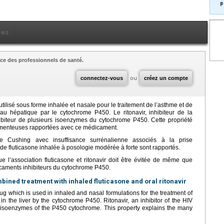
p
ces
ce des professionnels de santé.
connectez-vous
ou
créez un compte
tilisé sous forme inhalée et nasale pour le traitement de l’asthme et de
eau hépatique par le cytochrome P450. Le ritonavir, inhibiteur de la
biteur de plusieurs isoenzymes du cytochrome P450. Cette propriété
amenteuses rapportées avec ce médicament.
ushing avec insuffisance surrénalienne associés à la prise
t de fluticasone inhalée à posologie modérée à forte sont rapportés.
l’association fluticasone et ritonavir doit être évitée de même que
dicaments inhibiteurs du cytochrome P450.
ined treatment with inhaled fluticasone and oral ritonavir
rug which is used in inhaled and nasal formulations for the treatment of
d in the liver by the cytochrome P450. Ritonavir, an inhibitor of the HIV
al isoenzymes of the P450 cytochrome. This property explains the many