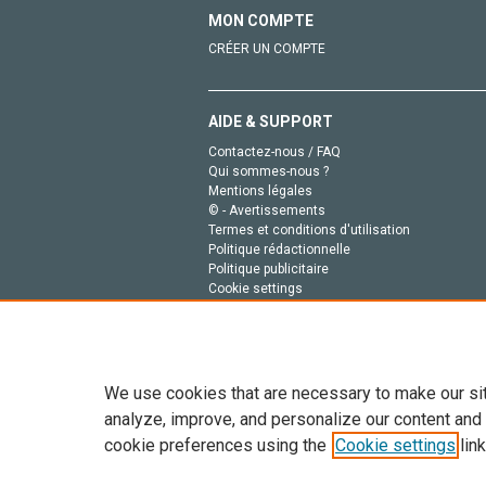
MON COMPTE
CRÉER UN COMPTE
AIDE & SUPPORT
Contactez-nous / FAQ
Qui sommes-nous ?
Mentions légales
© - Avertissements
Termes et conditions d'utilisation
Politique rédactionnelle
Politique publicitaire
Cookie settings
Politique de la vie privée
We use cookies that are necessary to make our si
analyze, improve, and personalize our content and
cookie preferences using the
Cookie settings
link
Tout le contenu de ce site: Copyright © 2026 Else
de données, a la formation en IA et aux technol