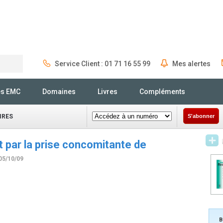
Service Client : 01 71 16 55 99
Mes alertes
Rechercher
és EMC
Domaines
Livres
Compléments
IRES
S'abonner
 par la prise concomitante de
 05/10/09
B