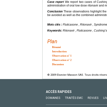
Case report
We report two cases of Cushing
administration of oral low dose ritonavir and 
Conclusion
These observations highlight the 
be avoided as well as the combined administra
Mots clés :
Fluticasone , Ritonavir , Syndrom
Keywords:
Ritonavir , Fluticasone , Cushing
Plan
Résumé
Introduction
Observation n° 1
Observation n° 2
Discussion
© 2009 Elsevier Masson SAS. Tous droits réser
ACCÈS RAPIDES
DOMAINES
TRAITÉS EMC
REVUES
LI