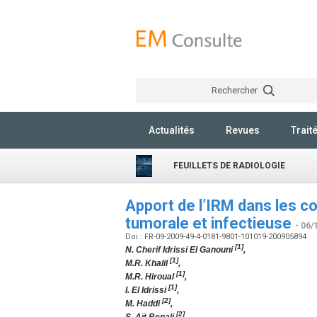
Rechercher
Actualités
Revues
Trait
FEUILLETS DE RADIOLOGIE
Apport de l’IRM dans les c
tumorale et infectieuse
- 06/
Doi : FR-09-2009-49-4-0181-9801-101019-200905894
[1]
N. Cherif Idrissi El Ganouni
,
[1]
M.R. Khalil
,
[1]
M.R. Hiroual
,
[1]
I. El Idrissi
,
[2]
M. Haddi
,
[2]