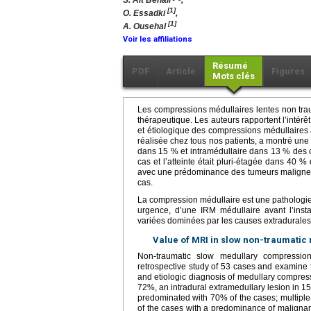
S. Aït Benali
,
[1]
O. Essadki
,
[1]
A. Ousehal
Voir les affiliations
Résumé
PDF
Article
Figures
Mots clés
Les compressions médullaires lentes non tra
thérapeutique. Les auteurs rapportent l’intérê
et étiologique des compressions médullaires à
réalisée chez tous nos patients, a montré une
dans 15 % et intramédullaire dans 13 % des c
cas et l’atteinte était pluri-étagée dans 40 
avec une prédominance des tumeurs malignes (
cas.
La compression médullaire est une pathologie fr
urgence, d’une IRM médullaire avant l’instal
variées dominées par les causes extradurales 
Value of MRI in slow non-traumatic
Non-traumatic slow medullary compressio
retrospective study of 53 cases and examine t
and etiologic diagnosis of medullary compressi
72%, an intradural extramedullary lesion in 15
predominated with 70% of the cases; multiple
of the cases with a predominance of malignan