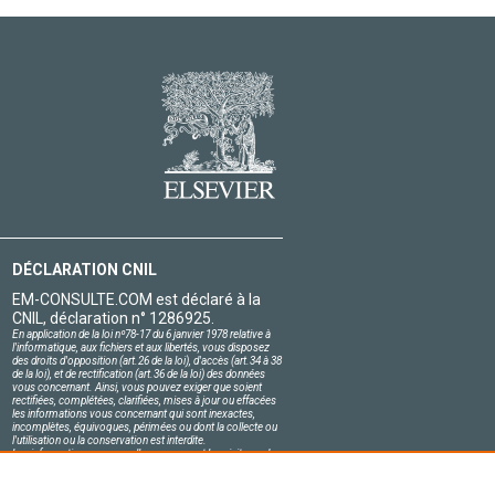
DÉCLARATION CNIL
EM-CONSULTE.COM est déclaré à la
CNIL, déclaration n° 1286925.
En application de la loi nº78-17 du 6 janvier 1978 relative à
l'informatique, aux fichiers et aux libertés, vous disposez
des droits d'opposition (art.26 de la loi), d'accès (art.34 à 38
de la loi), et de rectification (art.36 de la loi) des données
vous concernant. Ainsi, vous pouvez exiger que soient
rectifiées, complétées, clarifiées, mises à jour ou effacées
les informations vous concernant qui sont inexactes,
incomplètes, équivoques, périmées ou dont la collecte ou
l'utilisation ou la conservation est interdite.
Les informations personnelles concernant les visiteurs de
notre site, y compris leur identité, sont confidentielles.
Le responsable du site s'engage sur l'honneur à respecter
les conditions légales de confidentialité applicables en