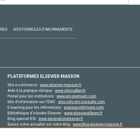
VRES
NOS FORMULES D'ABONNEMENTS
PLATEFORMES ELSEVIER MASSON
Site e-commerce :
www.elsevier-masson.fr
Aide à la pratique clinique :
www.clinicalkey.fr
Portail pour les institutions :
www.em-premium.com
Site d'information sur l'EMC :
emc-info.em-consulte.com
E-learning pour les infirmier(e)s :
pratique-infirmiere.com
Bibliothèque d'e-books Elsevier :
www.elsevierelibrary.fr
Blog special IFSI :
www.generationelsevier.fr
Suivez notre actualité sur notre blog :
www.blog-elsevier-masson.fr
Site d'emploi en santé :
emploisante.com