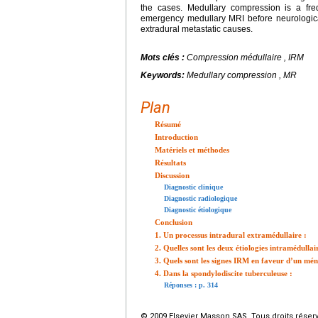
the cases. Medullary compression is a fre
emergency medullary MRI before neurological
extradural metastatic causes.
Mots clés :
Compression médullaire , IRM
Keywords:
Medullary compression , MR
Plan
Résumé
Introduction
Matériels et méthodes
Résultats
Discussion
Diagnostic clinique
Diagnostic radiologique
Diagnostic étiologique
Conclusion
1. Un processus intradural extramédullaire :
2. Quelles sont les deux étiologies intramédullair
3. Quels sont les signes IRM en faveur d’un mé
4. Dans la spondylodiscite tuberculeuse :
Réponses : p. 314
© 2009 Elsevier Masson SAS. Tous droits réser