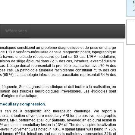
p
L
u
Références
umatiques constituent un problème diagnostique et de prise en charge
t de L’IRM vertébro-médullaire dans le diagnostic positif, topographique
 travers une étude rétrospective portant sur 53 cas. L’IRM médullaire,
 lésion de siège épidural dans 72 % des cas, intradural extramédullaire
as. L’étage dorsal représentait la première localisation avec 70 % des
% des cas. La pathologie tumorale rachidienne constituait 75 % des cas
65 %). La pathologie infectieuse et parasitaire représentait 34 % des
équente. Son diagnostic est clinique et doit inciter à la réalisation, en
lation des troubles neurologiques irréversibles. Les étiologies sont
d’origine métastatique.
 medullary compression.
ns can be a diagnostic and therapeutic challenge. We report a
he contribution of vertebro-medullary MRI for the positive, topographic
ons. MRI, performed at all our patients, revealed an epidural lesion in
% and an intramedullary lesion in 13% of. The dorsal spine localization
-level involvement was noted in 40%. A spinal tumor was found in 75%
t tumors (66%). Infectious and parasitic pathology represented 34% of