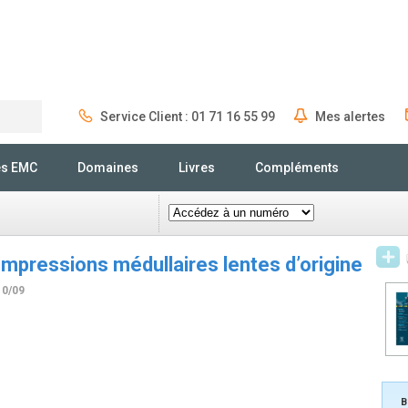
Service Client : 01 71 16 55 99
Mes alertes
Rechercher
és EMC
Domaines
Livres
Compléments
ompressions médullaires lentes d’origine
10/09
B