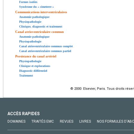
Formes isolées
Syndrome du « cimeterre »
Communications interventriculaires
Anatomie pathologique
Physiopathologie
Clinique, diagnostic et traitement
Canal atrioventriculaire commun
Anatomie pathologique
Physiopathologie
Canal atrioventriculaire commun complet
Canal atrioventriculaire commun partiel
Persistance du canal artériel
Physiopathologie
Clinique et explorations
Diagnostic différentiel
Traitement
© 2000 Elsevier, Paris. Tous droits réser
ACCÈS RAPIDES
DOMAINES
TRAITÉS EMC
REVUES
LIVRES
NOS FORMULES D'AB