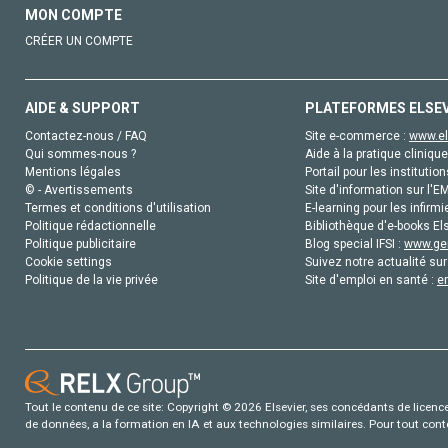
MON COMPTE
CRÉER UN COMPTE
AIDE & SUPPORT
PLATEFORMES ELSE
Contactez-nous / FAQ
Site e-commerce :
www.el
Qui sommes-nous ?
Aide à la pratique clinique
Mentions légales
Portail pour les institution
© - Avertissements
Site d'information sur l'E
Termes et conditions d'utilisation
E-learning pour les infirmi
Politique rédactionnelle
Bibliothèque d'e-books Els
Politique publicitaire
Blog special IFSI :
www.gen
Cookie settings
Suivez notre actualité sur
Politique de la vie privée
Site d'emploi en santé :
e
Tout le contenu de ce site: Copyright © 2026 Elsevier, ses concédants de licence e
de données, a la formation en IA et aux technologies similaires. Pour tout con