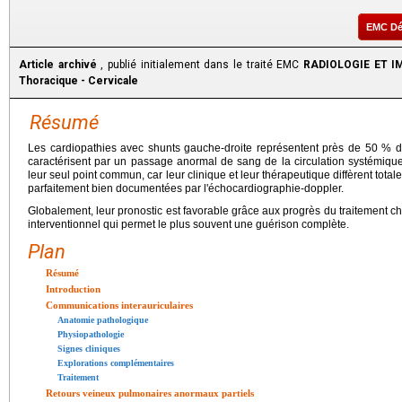
EMC D
Article archivé
, publié initialement dans le traité EMC
RADIOLOGIE ET IM
Thoracique - Cervicale
Résumé
Les cardiopathies avec shunts gauche-droite représentent près de 50 % de
caractérisent par un passage anormal de sang de la circulation systémique 
leur seul point commun, car leur clinique et leur thérapeutique diffèrent totale
parfaitement bien documentées par l'échocardiographie-doppler.
Globalement, leur pronostic est favorable grâce aux progrès du traitement ch
interventionnel qui permet le plus souvent une guérison complète.
Plan
Résumé
Introduction
Communications interauriculaires
Anatomie pathologique
Physiopathologie
Signes cliniques
Explorations complémentaires
Traitement
Retours veineux pulmonaires anormaux partiels