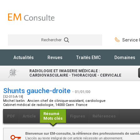
Rechercher
Service C
Rechercher
Actualités
Revues
Traités EMC
Domaines
RADIOLOGIE ET IMAGERIE MÉDICALE :
CARDIOVASCULAIRE - THORACIQUE - CERVICALE
Shunts gauche-droite
- 01/01/00
[32-015-A-18]
Michel Iselin :
Ancien chef de clinique-assistant, cardiologue
Cabinet médical de radiologie, 14000 Caen France
Résumé
PDF
Article
Figures
Références
Mots clés
Bienvenue sur EM-consulte, la référence des professionnels de santé.
L’accès au texte intégral de cet article nécessite un abonnement.