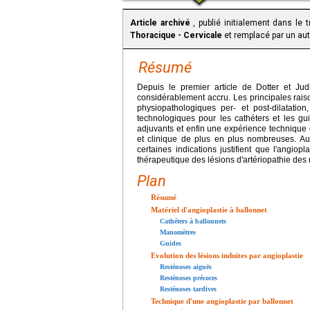
Article archivé
, publié initialement dans le 
Thoracique - Cervicale
et remplacé par un autr
Résumé
Depuis le premier article de Dotter et J
considérablement accru. Les principales ra
physiopathologiques per- et post-dilatatio
technologiques pour les cathéters et les g
adjuvants et enfin une expérience techniqu
et clinique de plus en plus nombreuses. Au
certaines indications justifient que l'angiop
thérapeutique des lésions d'artériopathie des
Plan
Résumé
Matériel d'angioplastie à ballonnet
Cathéters à ballonnets
Manomètres
Guides
Evolution des lésions induites par angioplastie
Resténoses aiguës
Resténoses précoces
Resténoses tardives
Technique d'une angioplastie par ballonnet