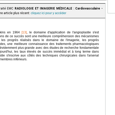
traité EMC
RADIOLOGIE ET IMAGERIE MÉDICALE : Cardiovasculaire -
e article plus récent:
cliquez ici pour y accéder
udkins en 1964
[13]
, le domaine d'application de l'angioplastie s'est
isons de ce succès sont une meilleure compréhension des mécanismes
n, les progrès réalisés dans le domaine de l'imagerie, les progrès
uides, une meilleure connaissance des traitements pharmacologiques
e évidemment plus grande avec des études de recherche fondamentale
jourd'hui, les taux élevés de succès immédiat et à long terme dans
lastie s'inscrive aux côtés des techniques chirurgicales dans l'arsenal
 membres inférieurs.