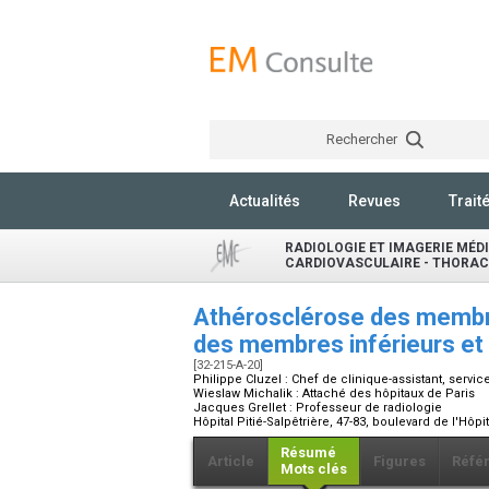
Rechercher
Actualités
Revues
Trait
RADIOLOGIE ET IMAGERIE MÉDI
CARDIOVASCULAIRE - THORACI
Athérosclérose des membres
des membres inférieurs et
[32-215-A-20]
Philippe Cluzel :
Chef de clinique-assistant, servic
Wieslaw Michalik :
Attaché des hôpitaux de Paris
Jacques Grellet :
Professeur de radiologie
Hôpital Pitié-Salpêtrière, 47-83, boulevard de l'Hôp
Résumé
Article
Figures
Réfé
Mots clés