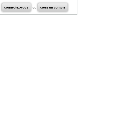
connectez-vous
ou
créez un compte