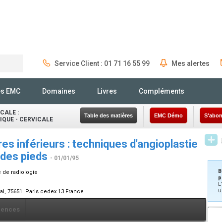
Service Client : 01 71 16 55 99
Mes alertes
Rechercher
és EMC
Domaines
Livres
Compléments
CALE :
Table des matières
EMC Démo
S'abon
QUE - CERVICALE
 inférieurs : techniques d'angioplastie
 des pieds
- 01/01/95
B
e de radiologie
p
L
u
ital, 75651 Paris cedex 13 France
rences