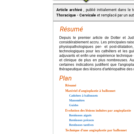
Article archivé
, publié initialement dans le 
Thoracique - Cervicale
et remplacé par un autr
Résumé
Depuis le premier article de Dotter et J
considérablement accru. Les principales ra
physiopathologiques per- et post-dilatatio
technologiques pour les cathéters et les g
adjuvants et enfin une expérience techniqu
et clinique de plus en plus nombreuses. Au
certaines indications justifient que l'angiop
thérapeutique des lésions d'artériopathie des
Plan
Résumé
Matériel d'angioplastie à ballonnet
Cathéters à ballonnets
Manomètres
Guides
Evolution des lésions induites par angioplastie
Resténoses aiguës
Resténoses précoces
Resténoses tardives
Technique d'une angioplastie par ballonnet