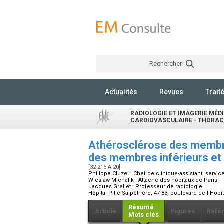
Rechercher
Actualités
Revues
Trait
RADIOLOGIE ET IMAGERIE MÉDI
CARDIOVASCULAIRE - THORACI
Athérosclérose des membres
des membres inférieurs et
[32-215-A-20]
Philippe Cluzel :
Chef de clinique-assistant, servic
Wieslaw Michalik :
Attaché des hôpitaux de Paris
Jacques Grellet :
Professeur de radiologie
Hôpital Pitié-Salpêtrière, 47-83, boulevard de l'Hôp
Résumé
Article
Figures
Réfé
Mots clés