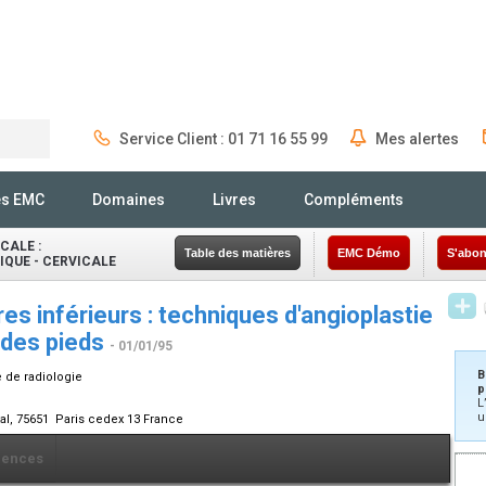
Service Client : 01 71 16 55 99
Mes alertes
Rechercher
és EMC
Domaines
Livres
Compléments
CALE :
Table des matières
EMC Démo
S'abon
QUE - CERVICALE
 inférieurs : techniques d'angioplastie
 des pieds
- 01/01/95
B
e de radiologie
p
L
u
ital, 75651 Paris cedex 13 France
rences