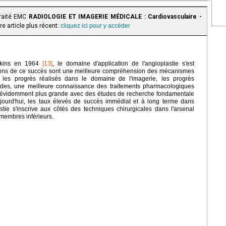
traité EMC
RADIOLOGIE ET IMAGERIE MÉDICALE : Cardiovasculaire -
e article plus récent:
cliquez ici pour y accéder
udkins en 1964
[13]
, le domaine d'application de l'angioplastie s'est
isons de ce succès sont une meilleure compréhension des mécanismes
n, les progrès réalisés dans le domaine de l'imagerie, les progrès
uides, une meilleure connaissance des traitements pharmacologiques
e évidemment plus grande avec des études de recherche fondamentale
jourd'hui, les taux élevés de succès immédiat et à long terme dans
lastie s'inscrive aux côtés des techniques chirurgicales dans l'arsenal
 membres inférieurs.