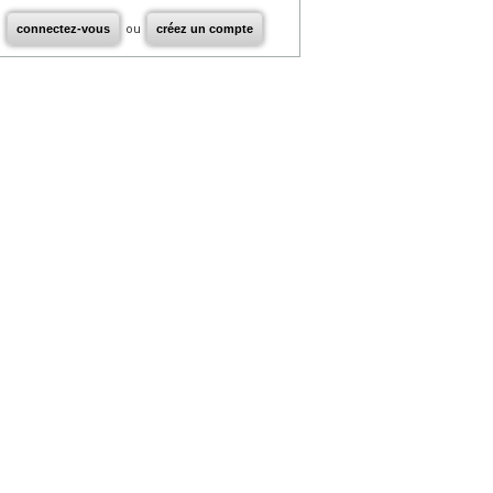
connectez-vous
ou
créez un compte