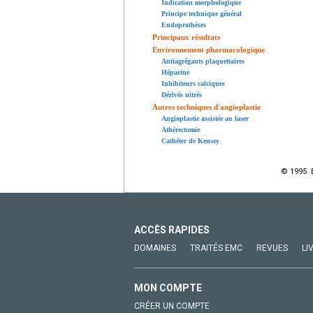
Indication morphologique
Principe technique général
Endoprothèses
Principaux résultats
Environnement pharmacologique
Antiagrégants plaquettaires
Héparine
Inhibiteurs calciques
Dérivés nitrés
Autres techniques d'angioplastie
Angioplastie assistée au laser
Athérectomie
Cathéter de Kensey
© 1995 E
ACCÈS RAPIDES
DOMAINES
TRAITÉS EMC
REVUES
LI
MON COMPTE
CRÉER UN COMPTE