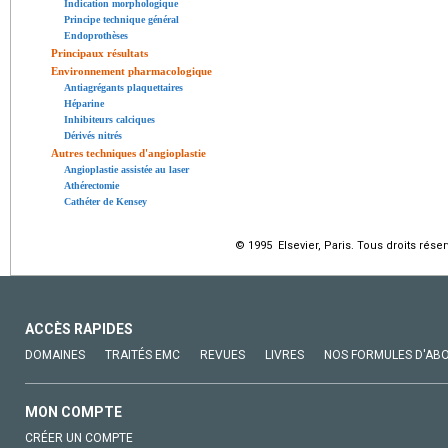
Indication morphologique
Principe technique général
Endoprothèses
Principaux résultats
Environnement pharmacologique
Antiagrégants plaquettaires
Héparine
Inhibiteurs calciques
Dérivés nitrés
Autres techniques d'angioplastie
Angioplastie assistée au laser
Athérectomie
Cathéter de Kensey
© 1995 Elsevier, Paris. Tous droits réser
ACCÈS RAPIDES
DOMAINES
TRAITÉS EMC
REVUES
LIVRES
NOS FORMULES D'AB
MON COMPTE
CRÉER UN COMPTE