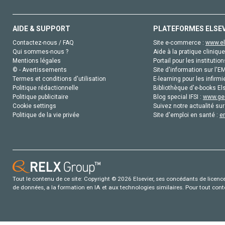
AIDE & SUPPORT
PLATEFORMES ELSE
Contactez-nous / FAQ
Site e-commerce :
www.el
Qui sommes-nous ?
Aide à la pratique clinique
Mentions légales
Portail pour les institution
© - Avertissements
Site d'information sur l'E
Termes et conditions d'utilisation
E-learning pour les infirmi
Politique rédactionnelle
Bibliothèque d'e-books Els
Politique publicitaire
Blog special IFSI :
www.gen
Cookie settings
Suivez notre actualité sur
Politique de la vie privée
Site d'emploi en santé :
e
Tout le contenu de ce site: Copyright © 2026 Elsevier, ses concédants de licence e
de données, a la formation en IA et aux technologies similaires. Pour tout con