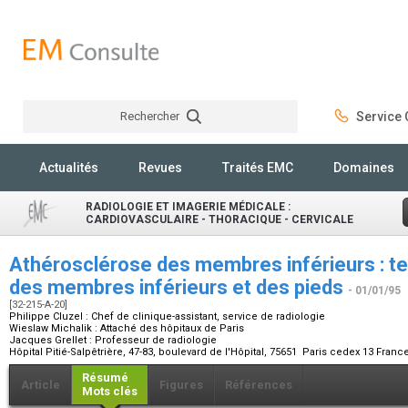
Rechercher
Service C
Rechercher
Actualités
Revues
Traités EMC
Domaines
RADIOLOGIE ET IMAGERIE MÉDICALE :
CARDIOVASCULAIRE - THORACIQUE - CERVICALE
Athérosclérose des membres inférieurs : te
des membres inférieurs et des pieds
- 01/01/95
[32-215-A-20]
Philippe Cluzel :
Chef de clinique-assistant, service de radiologie
Wieslaw Michalik :
Attaché des hôpitaux de Paris
Jacques Grellet :
Professeur de radiologie
Hôpital Pitié-Salpêtrière, 47-83, boulevard de l'Hôpital, 75651 Paris cedex 13 Franc
Résumé
Article
Figures
Références
Mots clés