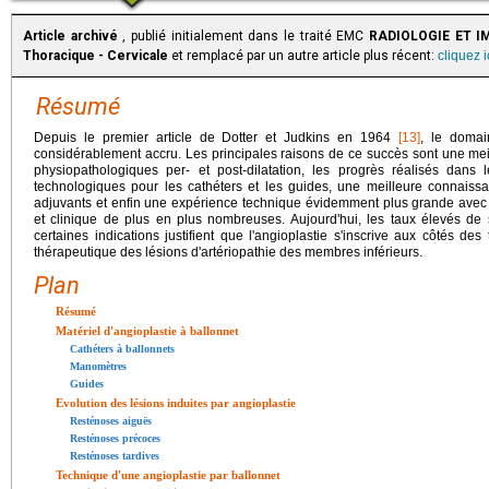
Article archivé
, publié initialement dans le traité EMC
RADIOLOGIE ET IM
Thoracique - Cervicale
et remplacé par un autre article plus récent:
cliquez 
Résumé
Depuis le premier article de Dotter et Judkins en 1964
[13]
, le domain
considérablement accru. Les principales raisons de ce succès sont une 
physiopathologiques per- et post-dilatation, les progrès réalisés dans
technologiques pour les cathéters et les guides, une meilleure connais
adjuvants et enfin une expérience technique évidemment plus grande ave
et clinique de plus en plus nombreuses. Aujourd'hui, les taux élevés d
certaines indications justifient que l'angioplastie s'inscrive aux côtés des
thérapeutique des lésions d'artériopathie des membres inférieurs.
Plan
Résumé
Matériel d'angioplastie à ballonnet
Cathéters à ballonnets
Manomètres
Guides
Evolution des lésions induites par angioplastie
Resténoses aiguës
Resténoses précoces
Resténoses tardives
Technique d'une angioplastie par ballonnet