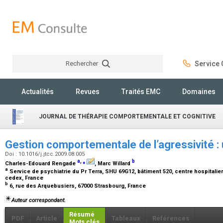
Rechercher
Service C
Rechercher
Actualités
Revues
Traités EMC
Domaines
JOURNAL DE THÉRAPIE COMPORTEMENTALE ET COGNITIVE
Gestion comportementale de l’agressivité : 
Doi : 10.1016/j.jtcc.2009.08.005
a
,
⁎
b
Charles-Edouard Rengade
, Marc Willard
a
Service de psychiatrie du Pr Terra, SHU 69G12, bâtiment 520, centre hospitalier 
cedex, France
b
6, rue des Arquebusiers, 67000 Strasbourg, France
Auteur correspondant.
Résumé
PDF
Article
Tableaux
Références
Mots clés