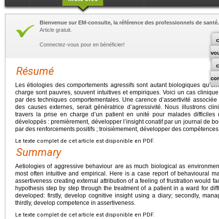
Bienvenue sur EM-consulte, la référence des professionnels de santé.
Article gratuit.
c
Connectez-vous pour en bénéficier!
vo
Résumé
co
Les étiologies des comportements agressifs sont autant biologiques qu’en
charge sont pauvres, souvent intuitives et empiriques. Voici un cas clinique
par des techniques comportementales. Une carence d’assertivité associée à 
des causes externes, serait génératrice d’agressivité. Nous illustrons c
travers la prise en charge d’un patient en unité pour malades difficiles
développés : premièrement, développer l’insight conatif par un journal de bo
par des renforcements positifs ; troisièmement, développer des compétences d
Le texte complet de cet article est disponible en PDF.
Summary
Aetiologies of aggressive behaviour are as much biological as environmenta
most often intuitive and empirical. Here is a case report of behavioural 
assertiveness creating external attribution of a feeling of frustration would fa
hypothesis step by step through the treatment of a patient in a ward for diffi
developed: firstly, develop cognitive insight using a diary; secondly, manag
thirdly, develop competence in assertiveness.
Le texte complet de cet article est disponible en PDF.