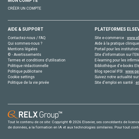
MON COMPTE
CRÉER UN COMPTE
AIDE & SUPPORT
PLATEFORMES ELSE
Contactez-nous / FAQ
Site e-commerce :
www.el
Qui sommes-nous ?
Aide à la pratique clinique
Mentions légales
Portail pour les institution
© - Avertissements
Site d'information sur l'E
Termes et conditions d'utilisation
E-learning pour les infirmi
Politique rédactionnelle
Bibliothèque d'e-books Els
Politique publicitaire
Blog special IFSI :
www.gen
Cookie settings
Suivez notre actualité sur
Politique de la vie privée
Site d'emploi en santé :
e
Tout le contenu de ce site: Copyright © 2026 Elsevier, ses concédants de licence e
de données, a la formation en IA et aux technologies similaires. Pour tout con