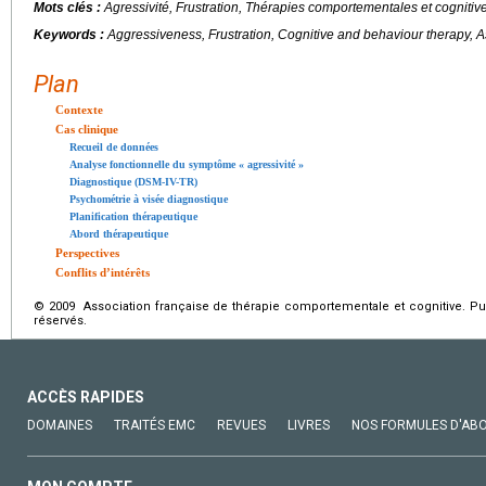
Mots clés :
Agressivité, Frustration, Thérapies comportementales et cognitiv
Keywords :
Aggressiveness, Frustration, Cognitive and behaviour therapy, 
Plan
Contexte
Cas clinique
Recueil de données
Analyse fonctionnelle du symptôme « agressivité »
Diagnostique (DSM-IV-TR)
Psychométrie à visée diagnostique
Planification thérapeutique
Abord thérapeutique
Perspectives
Conflits d’intérêts
© 2009 Association française de thérapie comportementale et cognitive. Pub
réservés.
ACCÈS RAPIDES
DOMAINES
TRAITÉS EMC
REVUES
LIVRES
NOS FORMULES D'AB