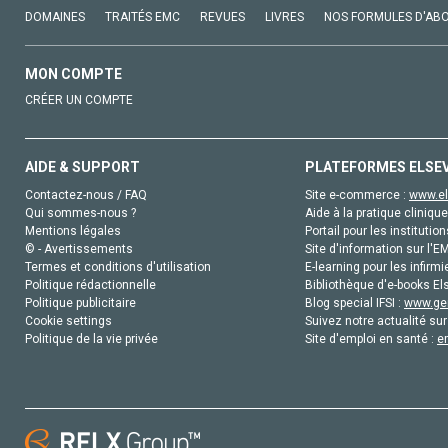
DOMAINES
TRAITÉS EMC
REVUES
LIVRES
NOS FORMULES D'AB
MON COMPTE
CRÉER UN COMPTE
AIDE & SUPPORT
PLATEFORMES ELSE
Contactez-nous / FAQ
Site e-commerce :
www.el
Qui sommes-nous ?
Aide à la pratique clinique
Mentions légales
Portail pour les institution
© - Avertissements
Site d'information sur l'E
Termes et conditions d'utilisation
E-learning pour les infirmi
Politique rédactionnelle
Bibliothèque d'e-books Els
Politique publicitaire
Blog special IFSI :
www.gen
Cookie settings
Suivez notre actualité sur
Politique de la vie privée
Site d'emploi en santé :
e