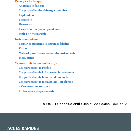
Principes techniques
Anatomie spécifique
Cas particulier des chirurgies itératives
Exploration
Exposition
Hémostase
Extraction des pièces opératoires
Finir une coelioscopie
Instrumentation
Établir et maintenir le pneumopéritoine
Vision
Matériel pour l'introduction des instruments
Instruments
Variantes de la coeliochirurgie
Cas particulier de l'obèse
Cas particulier de la laparotomie antérieure
Cas particulier de la masse abdominale
Cas particulier de la pathologie cancéreuse
« Coelioscopie sans gaz »
Endoscopie extrapéritonéale
© 2002 Éditions Scientifiques et Médicales Elsevier SAS.
ACCÈS RAPIDES