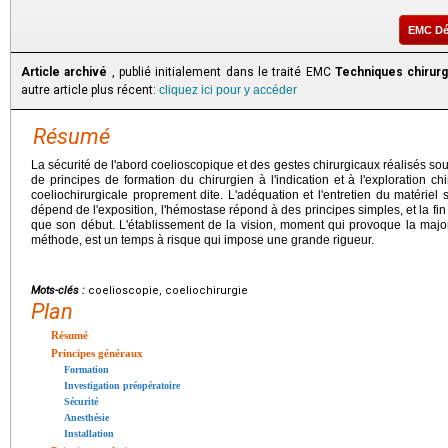
EMC D
Article archivé
, publié initialement dans le traité EMC
Techniques chirurg
autre article plus récent:
cliquez ici pour y accéder
Résumé
La sécurité de l'abord coelioscopique et des gestes chirurgicaux réalisés 
de principes de formation du chirurgien à l'indication et à l'exploration ch
coeliochirurgicale proprement dite. L'adéquation et l'entretien du matériel 
dépend de l'exposition, l'hémostase répond à des principes simples, et la fin 
que son début. L'établissement de la vision, moment qui provoque la major
méthode, est un temps à risque qui impose une grande rigueur.
Mots-clés :
coelioscopie, coeliochirurgie
Plan
Résumé
Principes généraux
Formation
Investigation préopératoire
Sécurité
Anesthésie
Installation