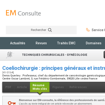
Rechercher
Service C
Rechercher
Actualités
Revues
Traités EMC
Domaines
TECHNIQUES CHIRURGICALES - GYNÉCOLOGIE
Coeliochirurgie : principes généraux et ins
[41-515-A]
Denis Querleu :
Professeur, chef du département de cancérologie gynécologiqu
Centre Oscar Lambret, 3, rue Frédéric-Combemale, 59020 Lille cedex France
Résumé
PDF
Article
Figures
Références
Mots clés
Bienvenue sur EM-consulte, la référence des professionnels de santé.
L’accès au texte intégral de cet article nécessite un abonnement.