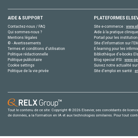
AIDE & SUPPORT
PLATEFORMES ELSE
Contactez-nous / FAQ
Site e-commerce :
www.el
Qui sommes-nous ?
Aide à la pratique clinique
Mentions légales
Portail pour les institution
© - Avertissements
Site d'information sur l'E
Termes et conditions d'utilisation
E-learning pour les infirmi
Politique rédactionnelle
Bibliothèque d'e-books Els
Politique publicitaire
Blog special IFSI :
www.gen
Cookie settings
Suivez notre actualité sur
Politique de la vie privée
Site d'emploi en santé :
e
Tout le contenu de ce site: Copyright © 2026 Elsevier, ses concédants de licence e
de données, a la formation en IA et aux technologies similaires. Pour tout con