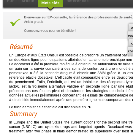
PDF
Article
Références
Mots clés
Bienvenue sur EM-consulte, la référence des professionnels de santé.
Article gratuit.
c
Connectez-vous pour en bénéficier!
vo
Résumé
co
En Europe et aux États Unis, il est possible de prescrire un traitement par c
en deuxième ligne pour les patients atteints d’un carcinome bronchique non à
Le docetaxel a été la première molécule à obtenir une autorisation de mise
un gain sur la survie comparé à des soins de confort ou à une monothér
pemetrexed a été la seconde drogue à obtenir une AMM grâce à un essa
référence était le docetaxel. L’efficacité était comparable entre les deux drog
du pemetrexed. Enfin, l’erlotinib, qui est un inhibiteur des récepteurs ty
factor)
, est la troisième alternative validée en seconde ligne par une étu
présenterons ces études pivot et discuterons les stratégies de choix thé
données actuelles préliminaires concernant les essais de chimiothérapie de
à-dire initiée immédiatement après une première ligne mais comportant des m
Le texte complet de cet article est disponible en PDF.
Summary
In Europe and the United States, the current options for the second line t
cancer (NSCLC) are cytotoxic drugs and targeted agents. Docetaxel was t
treatment after two phase III trials demonstrated its superiority over best