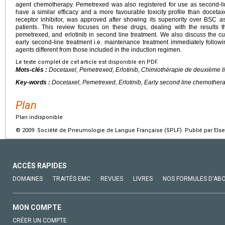
agent chemotherapy. Pemetrexed was also registered for use as second-lin
have a similar efficacy and a more favourable toxicity profile than docetaxe
receptor inhibitor, was approved after showing its superiority over BSC 
patients. This review focuses on these drugs, dealing with the results 
pemetrexed, and erlotinib in second line treatment. We also discuss the cu
early second-line treatment i.e. maintenance treatment immediately following
agents different from those included in the induction regimen.
Le texte complet de cet article est disponible en PDF.
Mots-clés :
Docetaxel, Pemetrexed, Erlotinib, Chimiothérapie de deuxième l
Key-words :
Docetaxel, Pemetrexed, Erlotinib, Early second line chemother
Plan
Plan indisponible
© 2009 Société de Pneumologie de Langue Française (SPLF). Publié par Elsev
ACCÈS RAPIDES
DOMAINES
TRAITÉS EMC
REVUES
LIVRES
NOS FORMULES D'AB
MON COMPTE
CRÉER UN COMPTE