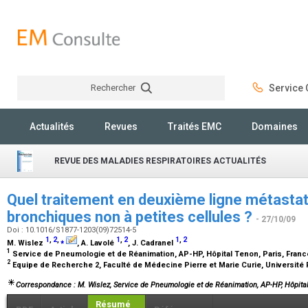
Rechercher
Service C
Rechercher
Actualités
Revues
Traités EMC
Domaines
REVUE DES MALADIES RESPIRATOIRES ACTUALITÉS
Quel traitement en deuxième ligne métasta
bronchiques non à petites cellules ?
- 27/10/09
Doi : 10.1016/S1877-1203(09)72514-5
1
,
2
,
⁎
1
,
2
1
,
2
M. Wislez
, A. Lavolé
, J. Cadranel
1
Service de Pneumologie et de Réanimation, AP-HP, Hôpital Tenon, Paris, Fran
2
Equipe de Recherche 2, Faculté de Médecine Pierre et Marie Curie, Université 
Correspondance : M. Wislez, Service de Pneumologie et de Réanimation, AP-HP, Hôpital 
Résumé