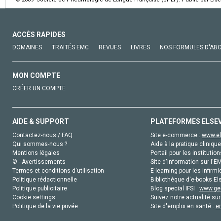
ACCÈS RAPIDES
DOMAINES
TRAITÉS EMC
REVUES
LIVRES
NOS FORMULES D'AB
MON COMPTE
CRÉER UN COMPTE
AIDE & SUPPORT
PLATEFORMES ELSE
Contactez-nous / FAQ
Site e-commerce :
www.el
Qui sommes-nous ?
Aide à la pratique clinique
Mentions légales
Portail pour les institution
© - Avertissements
Site d'information sur l'E
Termes et conditions d'utilisation
E-learning pour les infirmi
Politique rédactionnelle
Bibliothèque d'e-books Els
Politique publicitaire
Blog special IFSI :
www.gen
Cookie settings
Suivez notre actualité sur
Politique de la vie privée
Site d'emploi en santé :
e