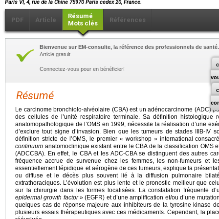
Paris VI, 4, rue de la Chine 75970 Paris cedex 20, France.
Résumé
PDF
Article
Références
Mots clés
Bienvenue sur EM-consulte, la référence des professionnels de santé.
Article gratuit.
c
Connectez-vous pour en bénéficier!
vo
Résumé
co
Le carcinome bronchiolo-alvéolaire (CBA) est un adénocarcinome (ADC) pu
des cellules de l’unité respiratoire terminale. Sa définition histologique r
anatomopathologique de l’OMS en 1999, nécessite la réalisation d’une exér
d’exclure tout signe d’invasion. Bien que les tumeurs de stades IIIB-IV 
définition stricte de l’OMS, le premier « workshop » international consac
continuum
anatomoclinique existant entre le CBA de la classification OMS
(ADCCBA). En effet, le CBA et les ADC-CBA se distinguent des autres car
fréquence accrue de survenue chez les femmes, les non-fumeurs et les
essentiellement lépidique et aérogène de ces tumeurs, explique la présenta
ou diffuse et le décès plus souvent lié à la diffusion pulmonaire bila
extrathoraciques. L’évolution est plus lente et le pronostic meilleur que ce
sur la chirurgie dans les formes localisées. La constatation fréquente d
epidermal growth factor
» (EGFR) et d’une amplification et/ou d’une mutatio
quelques cas de réponse majeure aux inhibiteurs de la tyrosine kinase de
plusieurs essais thérapeutiques avec ces médicaments. Cependant, la plac