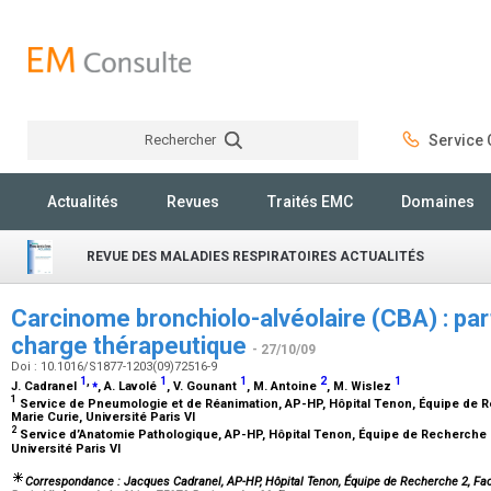
Rechercher
Service C
Rechercher
Actualités
Revues
Traités EMC
Domaines
REVUE DES MALADIES RESPIRATOIRES ACTUALITÉS
Carcinome bronchiolo-alvéolaire (CBA) : part
charge thérapeutique
- 27/10/09
Doi : 10.1016/S1877-1203(09)72516-9
1
,
⁎
1
1
2
1
J. Cadranel
, A. Lavolé
, V. Gounant
, M. Antoine
, M. Wislez
1
Service de Pneumologie et de Réanimation, AP-HP, Hôpital Tenon, Équipe de R
Marie Curie, Université Paris VI
2
Service d’Anatomie Pathologique, AP-HP, Hôpital Tenon, Équipe de Recherche 2
Université Paris VI
Correspondance : Jacques Cadranel, AP-HP, Hôpital Tenon, Équipe de Recherche 2, Facu