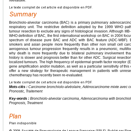
réévaluée.
Le texte complet de cet article est disponible en PDF.
Summary
Bronchiolo-alveolar carcinoma (BAC) is a primary pulmonary adenocarcin
respiratory unit. The restrictive definition adopted by the 1999 WHO pat
tumour resection to exclude any signs of histological invasion. Although IIIB
WHO definition of BAC, the first international workshop on BAC in 2004 foc
spectrum of disease pure BAC and ADC with BAC feature (ADC-WBF).
smokers and asian people more frequently than other non small cell car
aerogenous tumour progression frequently results in a pneumonic, multifoc
why death is more frequently due to bilateral pulmonary involvement than
history is slower and prognosis better than for other ADC. Surgical resectio
localized tumours. The high frequency of epidermal growth factor receptor (
gene amplification and/or mutation, as well as a particular sensitivity of this
offer a new strategy for therapeutic management in patients with unres
chemotherapy has recently been re-evaluated.
Le texte complet de cet article est disponible en PDF.
Mots-clés :
Carcinome bronchiolo-alvéolaire, Adénocarcinome mixte avec c
Pronostic, Traitement
Key-words :
Bronchiolo-alveolar carcinoma, Adenocarcinoma with bronchiol
Prognosis, Treatment
Plan
Plan indisponible
© 2009 Société de Pneumologie de Langue Française (SPLF). Publié par Elsev