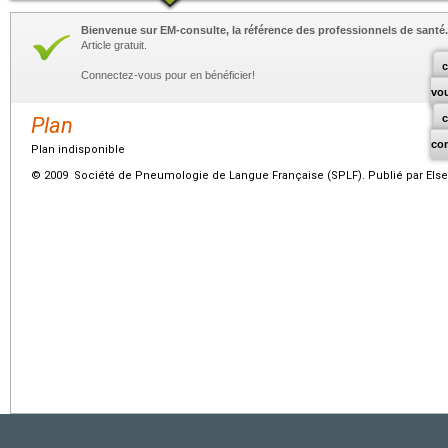
Bienvenue sur EM-consulte, la référence des professionnels de santé.
Article gratuit.
c
Connectez-vous pour en bénéficier!
vo
Plan
co
Plan indisponible
© 2009 Société de Pneumologie de Langue Française (SPLF). Publié par Elsev