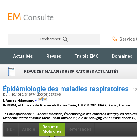
Rechercher
Service C
Rechercher
Actualités
Revues
Traités EMC
Domaines
REVUE DES MALADIES RESPIRATOIRES ACTUALITÉS
Épidémiologie des maladies respiratoires
- 1
Doi : 10.1016/S1877-1203(09)72733-8
⁎
I. Annesi-Maesano
INSERM, et Université Pierre-et-Marie-Curie, UMR S 707 : EPAR, Paris, France
Correspondance : I. Annesi-Maesano, Épidémiologie des maladies allergiques respirat
Médecine Pierre-et-Marie-Curie - Saint-Antoine 27, rue de Chaligny, 75571 Paris cedex 12,
Résumé
PDF
Article
Références
Mots clés