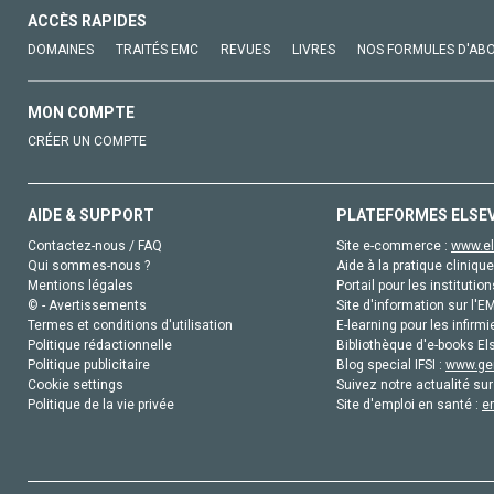
ACCÈS RAPIDES
DOMAINES
TRAITÉS EMC
REVUES
LIVRES
NOS FORMULES D'AB
MON COMPTE
CRÉER UN COMPTE
AIDE & SUPPORT
PLATEFORMES ELSE
Contactez-nous / FAQ
Site e-commerce :
www.el
Qui sommes-nous ?
Aide à la pratique clinique
Mentions légales
Portail pour les institution
© - Avertissements
Site d'information sur l'E
Termes et conditions d'utilisation
E-learning pour les infirmi
Politique rédactionnelle
Bibliothèque d'e-books Els
Politique publicitaire
Blog special IFSI :
www.gen
Cookie settings
Suivez notre actualité sur
Politique de la vie privée
Site d'emploi en santé :
e