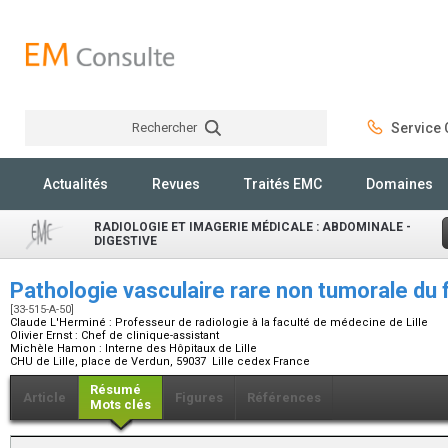
Rechercher
Service C
Rechercher
Actualités
Revues
Traités EMC
Domaines
RADIOLOGIE ET IMAGERIE MÉDICALE : ABDOMINALE -
DIGESTIVE
Pathologie vasculaire rare non tumorale du 
[33-515-A-50]
Claude L'Herminé :
Professeur de radiologie à la faculté de médecine de Lille
Olivier Ernst :
Chef de clinique-assistant
Michèle Hamon :
Interne des Hôpitaux de Lille
CHU de Lille, place de Verdun, 59037 Lille cedex France
Résumé
Article
Figures
Références
Mots clés