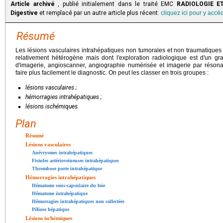
Article archivé
, publié initialement dans le traité EMC
RADIOLOGIE ET
Digestive
et remplacé par un autre article plus récent:
cliquez ici pour y accé
Résumé
Les lésions vasculaires intrahépatiques non tumorales et non traumatiques 
relativement hétérogène mais dont l'exploration radiologique est d'un gr
d'imagerie, angioscanner, angiographie numérisée et imagerie par réson
faire plus facilement le diagnostic. On peut les classer en trois groupes :
lésions vasculaires ;
hémorragies intrahépatiques ;
lésions ischémiques.
Plan
Résumé
Lésions vasculaires
Anévrysmes intrahépatiques
Fistules artérioveineuses intrahépatiques
Thrombose porte intrahépatique
Hémorragies intrahépatiques
Hématome sous-capsulaire du foie
Hématome intrahépatique
Hémorragies intrahépatiques non collectées
Péliose hépatique
Lésions ischémiques