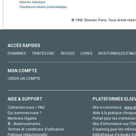
Infarctus hépatique
Pseudokyste biliaire postischémique
© 1992 Elsevier, Paris. Tous droits réser
ACCÈS RAPIDES
DOMAINES
TRAITÉS EMC
REVUES
LIVRES
NOS FORMULES D'AB
MON COMPTE
CRÉER UN COMPTE
AIDE & SUPPORT
PLATEFORMES ELSE
Contactez-nous / FAQ
Site e-commerce :
www.el
Qui sommes-nous ?
Aide à la pratique clinique
Mentions légales
Portail pour les institution
© - Avertissements
Site d'information sur l'E
Termes et conditions d'utilisation
E-learning pour les infirmi
Politique rédactionnelle
Bibliothèque d'e-books Els