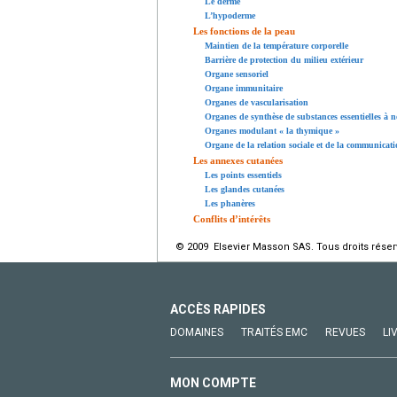
Le derme
L’hypoderme
Les fonctions de la peau
Maintien de la température corporelle
Barrière de protection du milieu extérieur
Organe sensoriel
Organe immunitaire
Organes de vascularisation
Organes de synthèse de substances essentielles à 
Organes modulant « la thymique »
Organe de la relation sociale et de la communicat
Les annexes cutanées
Les points essentiels
Les glandes cutanées
Les phanères
Conflits d’intérêts
© 2009 Elsevier Masson SAS. Tous droits réser
ACCÈS RAPIDES
DOMAINES
TRAITÉS EMC
REVUES
LI
MON COMPTE