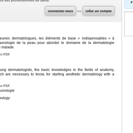
ce des professionnels de santé.
p
connectez-vous
ou
créez un compte
ux jeunes dermatologues, les éléments de base « indispensables » à
mmunologie de la peau pour aborder le domaine de la dermatologie
le malade.
en PDF.
oung dermatologists, the basic knowledges in the fields of anatomy,
h are necessary to know, for starting aesthetic dermatology with a
en PDF.
munologie
nology