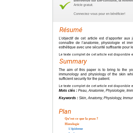
Bienvenue sur EM-consulte, la référen
Article gratuit.
Connectez-vous pour en bénéficier!
Résumé
L’objectif de cet article est d’apporter a
connaître de l’anatomie, physiologie et i
esthétique avec une sécurité suffisante pour 
Le texte complet de cet article est disponible 
Summary
The aim of this paper is to bring to the y
immunology and physiology of the skin whic
sufficient security for the patient.
Le texte complet de cet article est disponible 
Mots clés :
Peau, Anatomie, Physiologie, Im
Keywords :
Skin, Anatomy, Physiology, Immu
Plan
Qu’est-ce que la peau ?
Histologie
L’épiderme