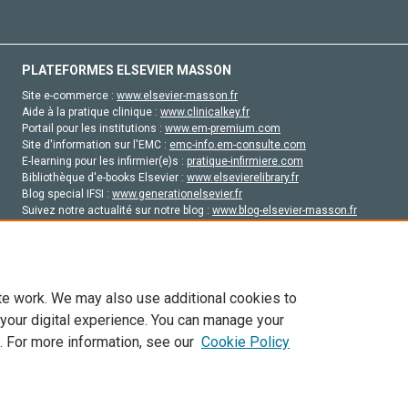
PLATEFORMES ELSEVIER MASSON
Site e-commerce :
www.elsevier-masson.fr
Aide à la pratique clinique :
www.clinicalkey.fr
Portail pour les institutions :
www.em-premium.com
Site d'information sur l'EMC :
emc-info.em-consulte.com
E-learning pour les infirmier(e)s :
pratique-infirmiere.com
Bibliothèque d'e-books Elsevier :
www.elsevierelibrary.fr
Blog special IFSI :
www.generationelsevier.fr
Suivez notre actualité sur notre blog :
www.blog-elsevier-masson.fr
Site d'emploi en santé :
emploisante.com
te work. We may also use additional cookies to
 your digital experience. You can manage your
. For more information, see our
Cookie Policy
vier, ses concédants de licence et ses contributeurs. Tout les droits sont réservés, y 
ogies similaires. Pour tout contenu en libre accès, les conditions de licence Creati