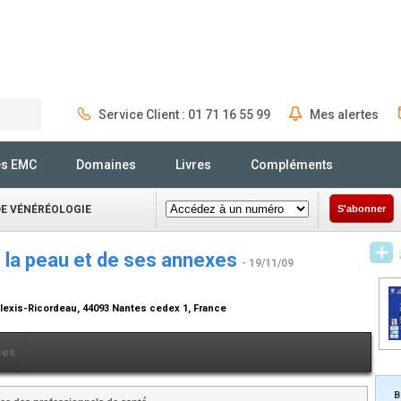
Service Client : 01 71 16 55 99
Mes alertes
Rechercher
és EMC
Domaines
Livres
Compléments
DE VÉNÉRÉOLOGIE
S'abonner
 la peau et de ses annexes
- 19/11/09
lexis-Ricordeau, 44093 Nantes cedex 1, France
ces
B