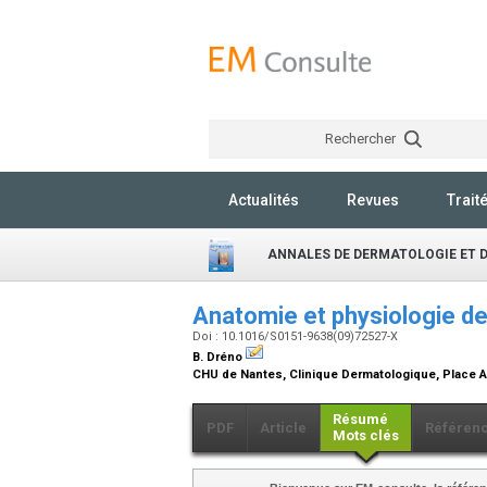
Rechercher
Actualités
Revues
Trait
ANNALES DE DERMATOLOGIE ET 
Anatomie et physiologie de
Doi : 10.1016/S0151-9638(09)72527-X
B. Dréno
CHU de Nantes, Clinique Dermatologique, Place A
Résumé
PDF
Article
Référen
Mots clés