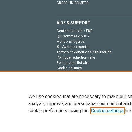
CRÉER UN COMPTE
AIDE & SUPPORT
Contactez-nous / FAQ
Qui sommes-nous ?
Mentions légales
© - Avertissements
Termes et conditions d'utilisation
Politique rédactionnelle
Politique publicitaire
Cookie settings
Politique de la vie privée
We use cookies that are necessary to make our si
analyze, improve, and personalize our content and
cookie preferences using the
Cookie settings
link
Tout le contenu de ce site: Copyright © 2026 Else
de données, a la formation en IA et aux technol