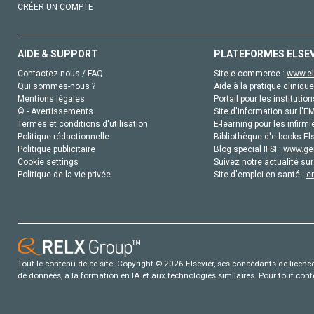
CRÉER UN COMPTE
AIDE & SUPPORT
PLATEFORMES ELSE
Contactez-nous / FAQ
Site e-commerce :
www.el
Qui sommes-nous ?
Aide à la pratique clinique
Mentions légales
Portail pour les institution
© - Avertissements
Site d'information sur l'E
Termes et conditions d'utilisation
E-learning pour les infirmi
Politique rédactionnelle
Bibliothèque d'e-books Els
Politique publicitaire
Blog special IFSI :
www.gen
Cookie settings
Suivez notre actualité sur
Politique de la vie privée
Site d'emploi en santé :
e
Tout le contenu de ce site: Copyright © 2026 Elsevier, ses concédants de licence e
de données, a la formation en IA et aux technologies similaires. Pour tout con