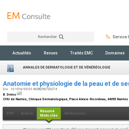
Rechercher
Service C
Rechercher
Actualités
Revues
Traités EMC
Domaines
ANNALES DE DERMATOLOGIE ET DE VÉNÉRÉOLOGIE
Anatomie et physiologie de la peau et de s
Doi : 10.1016/S0151-9638(09)72527-X
B. Dréno
CHU de Nantes, Clinique Dermatologique, Place Alexis-Ricordeau, 44093 Nantes
Résumé
PDF
Article
Références
Mots clés