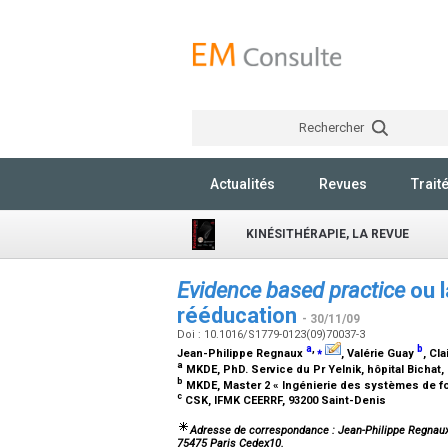
Rechercher
Actualités
Revues
Trait
KINÉSITHÉRAPIE, LA REVUE
Evidence based practice
ou l
rééducation
- 30/11/09
Doi : 10.1016/S1779-0123(09)70037-3
a
,
⁎
b
Jean-Philippe Regnaux
, Valérie Guay
, Cl
a
MKDE, PhD. Service du Pr Yelnik, hôpital Bichat,
b
MKDE, Master 2 « Ingénierie des systèmes de for
c
CSK, IFMK CEERRF, 93200 Saint-Denis
Adresse de correspondance : Jean-Philippe Regnaux. 
75475 Paris Cedex10.