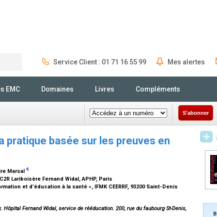
Service Client : 01 71 16 55 99
Mes alertes
Rechercher
és EMC
Domaines
Livres
Compléments
S'abonner
a pratique basée sur les preuves en
c
aire Marsal
 C2R Lariboisère Fernand Widal, APHP, Paris
mation et d’éducation à la santé », IFMK CEERRF, 93200 Saint-Denis
Hôpital Fernand Widal, service de rééducation. 200, rue du faubourg St-Denis,
B