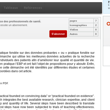
p
L
Tableaux
Références
u
pages
7
ce des professionnels de santé.
nécessite un abonnement.
Iconographies
2
Vidéos
0
S'abonner
Autres
0
ratique fondée sur des données probantes » ou « pratique fondée sur
marche qui utilise les meilleures données actuelles de la recherche
individuels des patients afin d’améliorer leur qualité et quantité de vie.
 pratique l’EBP et ont fait l’objet de propositions pour y aboutir. Enfin,
 cette démarche ont été identifiés par différentes études et certaines
ordées dans cet article.
en PDF.
ctical founded on convincing data” or “practical founded on evidence”.
integrates the best available research, clinician expertise, and client
ity and quantity of life. Several steps have been described to translate
most steps have now been subjected to trials of teaching effectiveness.