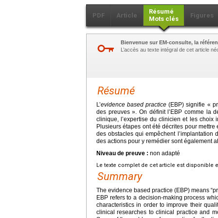
Résumé
PDF
Article
Figures
Mots clés
Bienvenue sur EM-consulte, la référen
L’accès au texte intégral de cet article 
Résumé
L’
evidence based practice
(EBP) signifie « p
des preuves ». On définit l’EBP comme la dé
clinique, l’expertise du clinicien et les choix 
Plusieurs étapes ont été décrites pour mettre en
des obstacles qui empêchent l’implantation de
des actions pour y remédier sont également ab
Niveau de preuve :
non adapté
Le texte complet de cet article est disponible 
Summary
The evidence based practice (EBP) means “pra
EBP refers to a decision-making process which 
characteristics in order to improve their qual
clinical researches to clinical practice and 