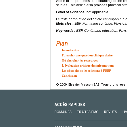
Some of the problems of accounting for the lim
studies. This article also provides practical st
Level of evidence:
not applicable
Le texte complet de cet article est disponible 
Mots clés :
EBP, Formation continue, Physiot
Key words :
EBP, Continuing education, Phys
Plan
Introduction
Formuler une question clinique claire
Où chercher les ressources
L’évaluation critique des informations
Les obstacles et les solutions à l’EBP
Conclusion
© 2009 Elsevier Masson SAS. Tous droits réser
ACCÈS RAPIDES
DOMAINES
TRAITÉS EMC
REVUES
LI