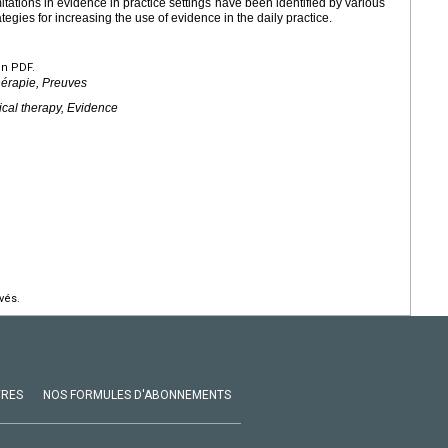
itations in evidence in practice settings have been identified by various
rategies for increasing the use of evidence in the daily practice.
en PDF.
hérapie, Preuves
ical therapy, Evidence
vés.
VRES
NOS FORMULES D'ABONNEMENTS