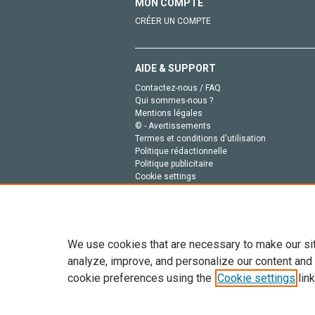
MON COMPTE
CRÉER UN COMPTE
AIDE & SUPPORT
Contactez-nous / FAQ
Qui sommes-nous ?
Mentions légales
© - Avertissements
Termes et conditions d'utilisation
Politique rédactionnelle
Politique publicitaire
Cookie settings
Politique de la vie privée
We use cookies that are necessary to make our si
analyze, improve, and personalize our content and
cookie preferences using the
Cookie settings
link
Tout le contenu de ce site: Copyright © 2026 Else
de données, a la formation en IA et aux technol