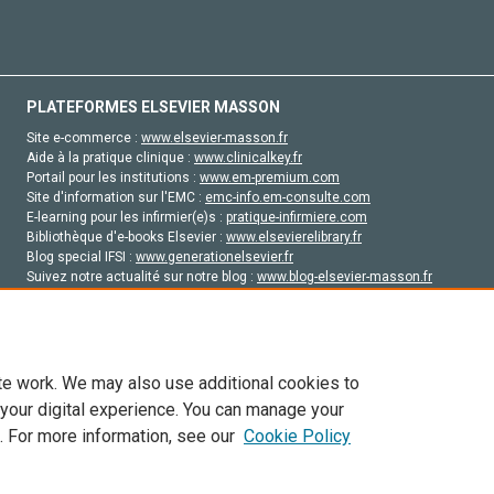
PLATEFORMES ELSEVIER MASSON
Site e-commerce :
www.elsevier-masson.fr
Aide à la pratique clinique :
www.clinicalkey.fr
Portail pour les institutions :
www.em-premium.com
Site d'information sur l'EMC :
emc-info.em-consulte.com
E-learning pour les infirmier(e)s :
pratique-infirmiere.com
Bibliothèque d'e-books Elsevier :
www.elsevierelibrary.fr
Blog special IFSI :
www.generationelsevier.fr
Suivez notre actualité sur notre blog :
www.blog-elsevier-masson.fr
Site d'emploi en santé :
emploisante.com
te work. We may also use additional cookies to
 your digital experience. You can manage your
. For more information, see our
Cookie Policy
vier, ses concédants de licence et ses contributeurs. Tout les droits sont réservés, y 
ogies similaires. Pour tout contenu en libre accès, les conditions de licence Creati