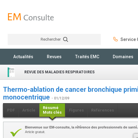
Rechercher
Service C
Rechercher
Actualités
Revues
Traités EMC
Domaines
REVUE DES MALADIES RESPIRATOIRES
Thermo-ablation de cancer bronchique primit
monocentrique
- 01/12/09
Résumé
PDF
Article
Figures
Références
Mots clés
Bienvenue sur EM-consulte, la référence des professionnels de santé.
Article gratuit.