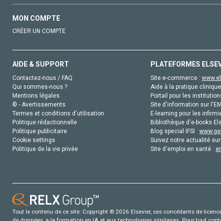
MON COMPTE
CRÉER UN COMPTE
AIDE & SUPPORT
PLATEFORMES ELSE
Contactez-nous / FAQ
Site e-commerce :
www.el
Qui sommes-nous ?
Aide à la pratique clinique
Mentions légales
Portail pour les institution
© - Avertissements
Site d'information sur l'E
Termes et conditions d'utilisation
E-learning pour les infirmi
Politique rédactionnelle
Bibliothèque d'e-books Els
Politique publicitaire
Blog special IFSI :
www.gen
Cookie settings
Suivez notre actualité sur
Politique de la vie privée
Site d'emploi en santé :
e
Tout le contenu de ce site: Copyright © 2026 Elsevier, ses concédants de licence e
de données, a la formation en IA et aux technologies similaires. Pour tout con