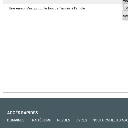
vo
Une erreur s'est produite lors de l'accès à l'article
co
ACCÈS RAPIDES
DOMAINES
TRAITÉS EMC
REVUES
LIVRES
NOS FORMULES D'AB