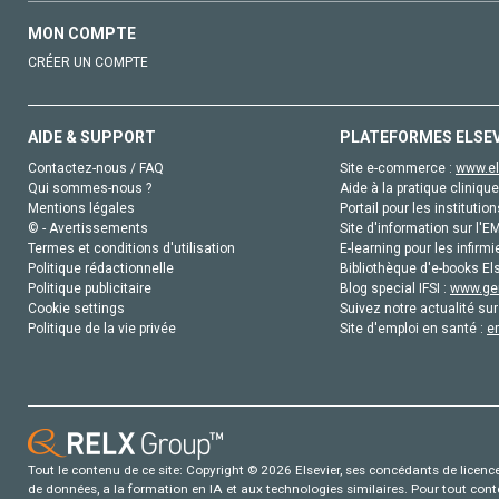
MON COMPTE
CRÉER UN COMPTE
AIDE & SUPPORT
PLATEFORMES ELSE
Contactez-nous / FAQ
Site e-commerce :
www.el
Qui sommes-nous ?
Aide à la pratique clinique
Mentions légales
Portail pour les institution
© - Avertissements
Site d'information sur l'E
Termes et conditions d'utilisation
E-learning pour les infirmi
Politique rédactionnelle
Bibliothèque d'e-books Els
Politique publicitaire
Blog special IFSI :
www.gen
Cookie settings
Suivez notre actualité sur
Politique de la vie privée
Site d'emploi en santé :
e
Tout le contenu de ce site: Copyright © 2026 Elsevier, ses concédants de licence e
de données, a la formation en IA et aux technologies similaires. Pour tout con