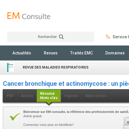
Rechercher
Service C
Rechercher
Actualités
Revues
Traités EMC
Domaines
REVUE DES MALADIES RESPIRATOIRES
Cancer bronchique et actinomycose : un p
Résumé
PDF
Article
Figures
Références
Mots clés
Bienvenue sur EM-consulte, la référence des professionnels de santé.
Article gratuit.
c
Connectez-vous pour en bénéficier!