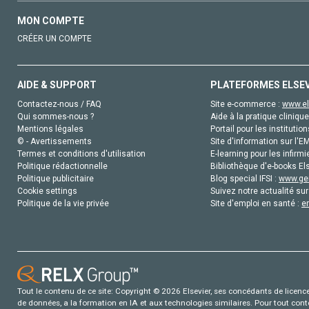
MON COMPTE
CRÉER UN COMPTE
AIDE & SUPPORT
PLATEFORMES ELSE
Contactez-nous / FAQ
Site e-commerce :
www.el
Qui sommes-nous ?
Aide à la pratique clinique
Mentions légales
Portail pour les institution
© - Avertissements
Site d'information sur l'E
Termes et conditions d'utilisation
E-learning pour les infirmi
Politique rédactionnelle
Bibliothèque d'e-books Els
Politique publicitaire
Blog special IFSI :
www.gen
Cookie settings
Suivez notre actualité sur
Politique de la vie privée
Site d'emploi en santé :
e
Tout le contenu de ce site: Copyright © 2026 Elsevier, ses concédants de licence e
de données, a la formation en IA et aux technologies similaires. Pour tout con