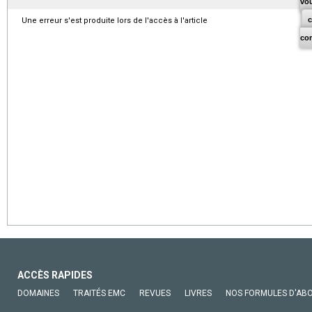
vo
Une erreur s'est produite lors de l'accès à l'article
co
ACCÈS RAPIDES
DOMAINES
TRAITÉS EMC
REVUES
LIVRES
NOS FORMULES D'AB