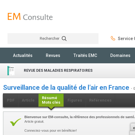
Rechercher
Service C
Rechercher
Actualités
Revues
Traités EMC
Domaines
REVUE DES MALADIES RESPIRATOIRES
Surveillance de la qualité de l’air en France
- 
Résumé
PDF
Article
Figures
Références
Mots clés
Bienvenue sur EM-consulte, la référence des professionnels de santé.
Article gratuit.
c
Connectez-vous pour en bénéficier!