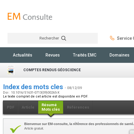
Rechercher
Service C
Rechercher
Actualités
Revues
Traités EMC
Domaines
COMPTES RENDUS GÉOSCIENCE
Index des mots cles
- 08/12/09
Doi : 10.1016/S1631-0713(09)00265-X
Le texte complet de cet article est disponible en PDF.
Résumé
PDF
Article
Références
Mots clés
Bienvenue sur EM-consulte, la référence des professionnels de santé.
Article gratuit.