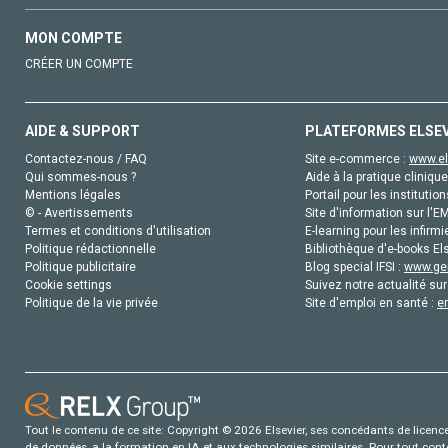
MON COMPTE
CRÉER UN COMPTE
AIDE & SUPPORT
PLATEFORMES ELSE
Contactez-nous / FAQ
Site e-commerce :
www.el
Qui sommes-nous ?
Aide à la pratique clinique
Mentions légales
Portail pour les institution
© - Avertissements
Site d'information sur l'E
Termes et conditions d'utilisation
E-learning pour les infirmi
Politique rédactionnelle
Bibliothèque d'e-books Els
Politique publicitaire
Blog special IFSI :
www.gen
Cookie settings
Suivez notre actualité sur
Politique de la vie privée
Site d'emploi en santé :
e
Tout le contenu de ce site: Copyright © 2026 Elsevier, ses concédants de licence e
de données, a la formation en IA et aux technologies similaires. Pour tout con