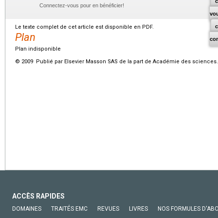
c
Connectez-vous pour en bénéficier!
vo
Le texte complet de cet article est disponible en PDF.
Plan
co
Plan indisponible
© 2009 Publié par Elsevier Masson SAS de la part de Académie des sciences. 
ACCÈS RAPIDES
DOMAINES
TRAITÉS EMC
REVUES
LIVRES
NOS FORMULES D'AB