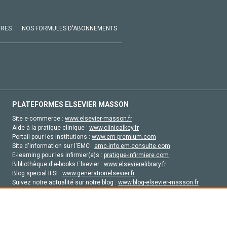
VRES
NOS FORMULES D'ABONNEMENTS
PLATEFORMES ELSEVIER MASSON
Site e-commerce :
www.elsevier-masson.fr
Aide à la pratique clinique :
www.clinicalkey.fr
Portail pour les institutions :
www.em-premium.com
Site d'information sur l'EMC :
emc-info.em-consulte.com
E-learning pour les infirmier(e)s :
pratique-infirmiere.com
Bibliothèque d'e-books Elsevier :
www.elsevierelibrary.fr
Blog special IFSI :
www.generationelsevier.fr
Suivez notre actualité sur notre blog :
www.blog-elsevier-masson.fr
Site d'emploi en santé :
emploisante.com