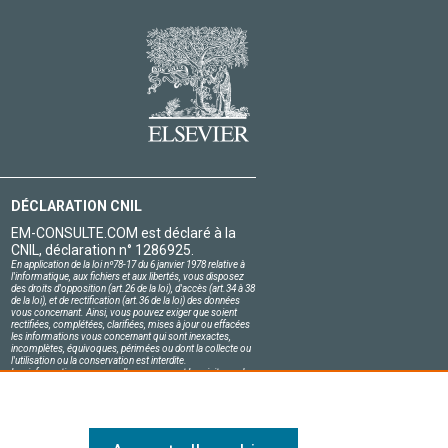
DÉCLARATION CNIL
EM-CONSULTE.COM est déclaré à la
CNIL, déclaration n° 1286925.
En application de la loi nº78-17 du 6 janvier 1978 relative à
l'informatique, aux fichiers et aux libertés, vous disposez
des droits d'opposition (art.26 de la loi), d'accès (art.34 à 38
de la loi), et de rectification (art.36 de la loi) des données
vous concernant. Ainsi, vous pouvez exiger que soient
rectifiées, complétées, clarifiées, mises à jour ou effacées
les informations vous concernant qui sont inexactes,
incomplètes, équivoques, périmées ou dont la collecte ou
l'utilisation ou la conservation est interdite.
Les informations personnelles concernant les visiteurs de
notre site, y compris leur identité, sont confidentielles.
Le responsable du site s'engage sur l'honneur à respecter
les conditions légales de confidentialité applicables en
France et à ne pas divulguer ces informations à des tiers.