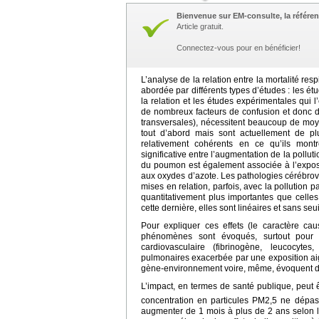
Bienvenue sur EM-consulte, la référen
Article gratuit.
Connectez-vous pour en bénéficier!
L’analyse de la relation entre la mortalité res
abordée par différents types d’études : les ét
la relation et les études expérimentales qui 
de nombreux facteurs de confusion et donc d’
transversales), nécessitent beaucoup de moye
tout d’abord mais sont actuellement de pl
relativement cohérents en ce qu’ils montre
significative entre l’augmentation de la polluti
du poumon est également associée à l’exposit
aux oxydes d’azote. Les pathologies cérébrov
mises en relation, parfois, avec la pollution p
quantitativement plus importantes que celle
cette dernière, elles sont linéaires et sans seui
Pour expliquer ces effets (le caractère ca
phénomènes sont évoqués, surtout pour l
cardiovasculaire (fibrinogène, leucocytes
pulmonaires exacerbée par une exposition aig
gène-environnement voire, même, évoquent de
L’impact, en termes de santé publique, peut
concentration en particules PM2,5 ne dépas
augmenter de 1 mois à plus de 2 ans selon la v