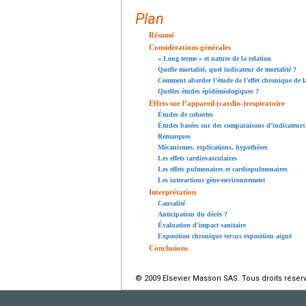
Plan
Résumé
Considérations générales
« Long terme » et nature de la relation
Quelle mortalité, quel indicateur de mortalité ?
Comment aborder l’étude de l’effet chronique de l
Quelles études épidémiologiques ?
Effets sur l’appareil (cardio-)respiratoire
Études de cohortes
Études basées sur des comparaisons d’indicateurs 
Remarques
Mécanismes, explications, hypothèses
Les effets cardiovasculaires
Les effets pulmonaires et cardiopulmonaires
Les interactions gène-environnement
Interprétation
Causalité
Anticipation du décès ?
Évaluation d’impact sanitaire
Exposition chronique
versus
exposition aiguë
Conclusions
© 2009 Elsevier Masson SAS. Tous droits réser