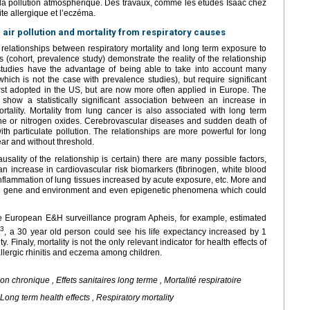
à la pollution atmosphérique. Des travaux, comme les études Isaac chez
nite allergique et l’eczéma.
air pollution and mortality from respiratory causes
 relationships between respiratory mortality and long term exposure to
 (cohort, prevalence study) demonstrate the reality of the relationship
t studies have the advantage of being able to take into account many
hich is not the case with prevalence studies), but require significant
rst adopted in the US, but are now more often applied in Europe. The
ll show a statistically significant association between an increase in
rtality. Mortality from lung cancer is also associated with long term
one or nitrogen oxides. Cerebrovascular diseases and sudden death of
h particulate pollution. The relationships are more powerful for long
ear and without threshold.
ausality of the relationship is certain) there are many possible factors,
 an increase in cardiovascular risk biomarkers (fibrinogen, white blood
c inflammation of lung tissues increased by acute exposure, etc. More and
en gene and environment and even epigenetic phenomena which could
he European E&H surveillance program Apheis, for example, estimated
3
m
, a 30 year old person could see his life expectancy increased by 1
 Finaly, mortality is not the only relevant indicator for health effects of
allergic rhinitis and eczema among children.
n chronique , Effets sanitaires long terme , Mortalité respiratoire
 Long term health effects , Respiratory mortality