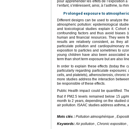
pour appréhender les effets de l’exposition 
l’enfant, s’intéressent, ainsi, à l’asthme, la rhi
Prolonged exposure to atmospheric 
Different designs can be used to analyze the
atmospheric pollution: epidemiological studies
and toxicological studies explain it. Cohor
confounding factors and thus avoid biases (w
human and financial resources. They were fi
results are relatively consistent, as they a
particulate pollution and cardiopulmonary mo
exposition to particles and sometimes to oz
young children have also been associated wit
term than short term exposure but are also lin
In order to explain these effects (today the c
particularly regarding particulate exposures:
cells, and platelets), atherosclerosis, chroni
more studies address the interaction betwe
be responsible of these effects.
Public Health impact could be quantified. T
that if PM2.5 levels remained below 15 μg/
month to 2 years, depending on the studied city.
air pollution. ISAAC studies address asthma, 
Mots clés :
Pollution atmosphérique , Expositio
Keywords:
Air pollution , Chronic exposition ,