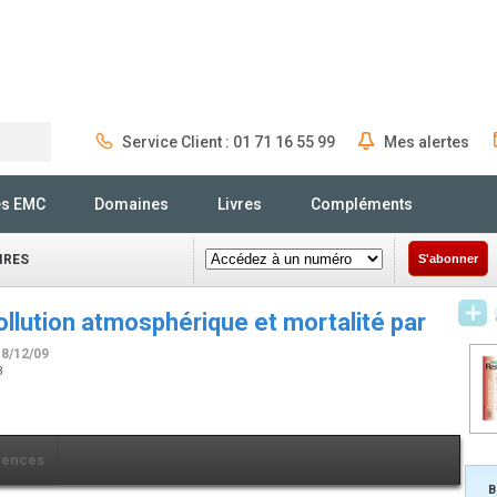
Service Client : 01 71 16 55 99
Mes alertes
Rechercher
és EMC
Domaines
Livres
Compléments
IRES
S'abonner
ollution atmosphérique et mortalité par
18/12/09
3
rences
B