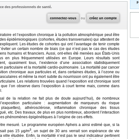
p
ce des professionnels de santé.
connectez-vous
ou
créez un compte
piratoire et l’exposition chronique à la pollution atmosphérique peut être
udes épidémiologiques (cohortes, études transversales) qui attestent de
l’expliquent. Les études de cohortes qui ont l’avantage de tenir compte
éviter un certain nombre de biais (ce qui n’est pas le cas des études
ns humains et financiers. Aussi, ont-elles été menées aux États-Unis
us en plus fréquemment utilisées en Europe. Leurs résultats sont
nt, quasiment tous, l’existence d’une association statistiquement
on particulaire et la mortalité cardio-pulmonaire. La mortalité par cancer
ion chronique aux particules et, dans certaines études, à l’ozone ou
asculaires et même la mort subite du nourrisson ont pu également être
articulaire. Les relations trouvées quand l’exposition est chronique sont
s que l’on observe dans l’exposition à court terme mais, comme dans
l.
usal de la relation ne fait plus de doute aujourd’hui), de nombreux
’exposition particulaire : augmentation de marqueurs du risque
, plaquettes), athérosclérose, inflammation chronique des tissus
uë, etc. Des travaux, de plus en plus nombreux, abordent l’interaction
s phénomènes épigénétiques à l’origine de ces effets.
 être mesuré. Le programme européen Apheis a ainsi estimé que, si la
3
sait pas 15 μg/m
, un sujet de 30 ans verrait son espérance de vie
ille étudiée. Enfin, la mortalité n’est pas le seul indicateur pertinent