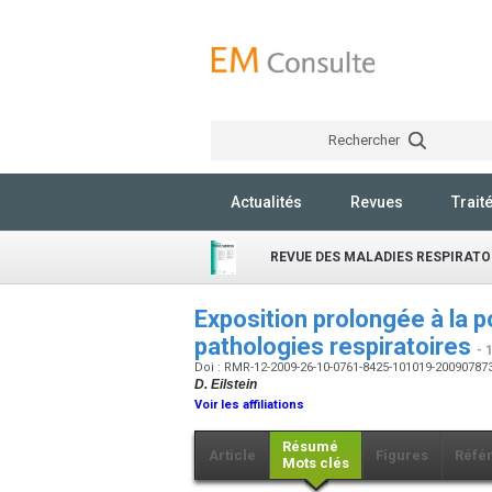
Rechercher
Actualités
Revues
Trait
REVUE DES MALADIES RESPIRATO
Exposition prolongée à la p
pathologies respiratoires
- 
Doi : RMR-12-2009-26-10-0761-8425-101019-20090787
D. Eilstein
Voir les affiliations
Résumé
Article
Figures
Réfé
Mots clés