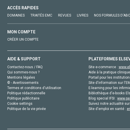
ACCÈS RAPIDES
DOMAINES
TRAITÉS EMC
REVUES
LIVRES
NOS FORMULES D'AB
MON COMPTE
CRÉER UN COMPTE
AIDE & SUPPORT
PLATEFORMES ELSE
Contactez-nous / FAQ
Site e-commerce :
www.el
Qui sommes-nous ?
Aide à la pratique clinique
Mentions légales
Portail pour les institution
© - Avertissements
Site d'information sur l'E
Termes et conditions d'utilisation
E-learning pour les infirmi
Politique rédactionnelle
Bibliothèque d'e-books Els
Politique publicitaire
Blog special IFSI :
www.gen
Cookie settings
Suivez notre actualité sur
Politique de la vie privée
Site d'emploi en santé :
e