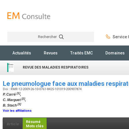
Rechercher
Service C
Rechercher
Actualités
Revues
Traités EMC
Domaines
REVUE DES MALADIES RESPIRATOIRES
Le pneumologue face aux maladies respirato
Doi : RMR-12-2009-26-10-0761-8425-101019-200907874
[1]
P. Carré
,
[2]
C. Marguet
,
[3]
B. Stach
Voir les affiliations
Résumé
Article
Mots clés