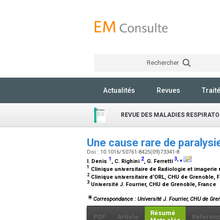
Rechercher
Actualités
Revues
Trait
REVUE DES MALADIES RESPIRATO
Une cause rare de paralysie
Doi : 10.1016/S0761-8425(09)73341-8
1
2
3
,
⁎
I. Denis
, C. Righini
, G. Ferretti
1
Clinique universitaire de Radiologie et imageri
2
Clinique universitaire d’ORL, CHU de Grenoble, 
3
Université J. Fourrier, CHU de Grenoble, France
Correspondance : Université J. Fourrier, CHU de Gre
Résumé
PDF
Article
Référen