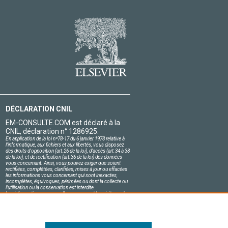
DÉCLARATION CNIL
EM-CONSULTE.COM est déclaré à la
CNIL, déclaration n° 1286925.
En application de la loi nº78-17 du 6 janvier 1978 relative à
l'informatique, aux fichiers et aux libertés, vous disposez
des droits d'opposition (art.26 de la loi), d'accès (art.34 à 38
de la loi), et de rectification (art.36 de la loi) des données
vous concernant. Ainsi, vous pouvez exiger que soient
rectifiées, complétées, clarifiées, mises à jour ou effacées
les informations vous concernant qui sont inexactes,
incomplètes, équivoques, périmées ou dont la collecte ou
l'utilisation ou la conservation est interdite.
Les informations personnelles concernant les visiteurs de
notre site, y compris leur identité, sont confidentielles.
Le responsable du site s'engage sur l'honneur à respecter
les conditions légales de confidentialité applicables en
France et à ne pas divulguer ces informations à des tiers.