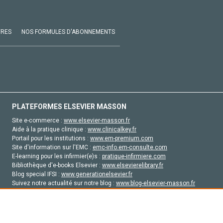
VRES
NOS FORMULES D'ABONNEMENTS
PLATEFORMES ELSEVIER MASSON
Site e-commerce :
www.elsevier-masson.fr
Aide à la pratique clinique :
www.clinicalkey.fr
Portail pour les institutions :
www.em-premium.com
Site d'information sur l'EMC :
emc-info.em-consulte.com
E-learning pour les infirmier(e)s :
pratique-infirmiere.com
Bibliothèque d'e-books Elsevier :
www.elsevierelibrary.fr
Blog special IFSI :
www.generationelsevier.fr
Suivez notre actualité sur notre blog :
www.blog-elsevier-masson.fr
Site d'emploi en santé :
emploisante.com