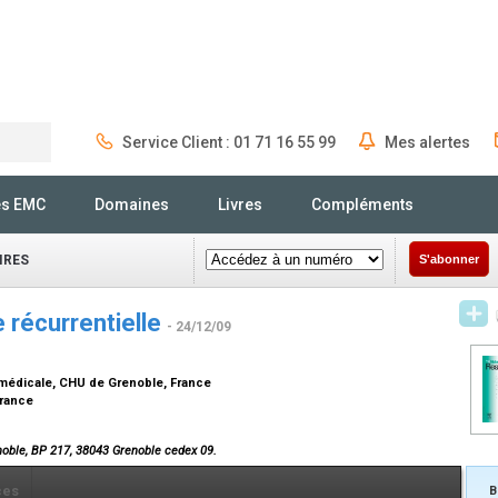
Service Client : 01 71 16 55 99
Mes alertes
Rechercher
és EMC
Domaines
Livres
Compléments
IRES
S'abonner
 récurrentielle
- 24/12/09
e médicale, CHU de Grenoble, France
France
noble, BP 217, 38043 Grenoble cedex 09.
ces
B