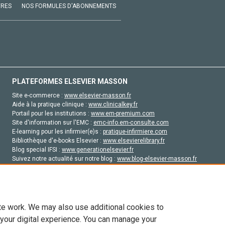
VRES
NOS FORMULES D'ABONNEMENTS
PLATEFORMES ELSEVIER MASSON
Site e-commerce :
www.elsevier-masson.fr
Aide à la pratique clinique :
www.clinicalkey.fr
Portail pour les institutions :
www.em-premium.com
Site d'information sur l'EMC :
emc-info.em-consulte.com
E-learning pour les infirmier(e)s :
pratique-infirmiere.com
Bibliothèque d'e-books Elsevier :
www.elsevierelibrary.fr
Blog special IFSI :
www.generationelsevier.fr
Suivez notre actualité sur notre blog :
www.blog-elsevier-masson.fr
Site d'emploi en santé :
emploisante.com
te work. We may also use additional cookies to
 your digital experience. You can manage your