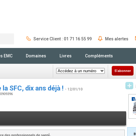
Service Client : 01 71 16 55 99
Mes alertes
Rechercher
és EMC
Domaines
Livres
Compléments
S'abonner
la SFC, dix ans déjà !
- 12/01/10
200909396
B
ce des professionnels de santé.