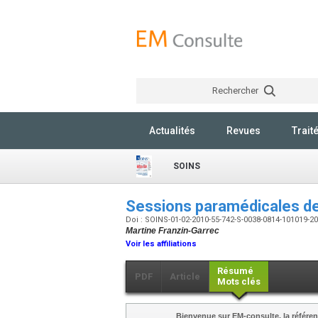
Rechercher
Actualités
Revues
Trait
SOINS
Sessions paramédicales de 
Doi : SOINS-01-02-2010-55-742-S-0038-0814-101019-
Martine Franzin-Garrec
Voir les affiliations
Résumé
PDF
Article
Mots clés
Bienvenue sur EM-consulte, la référen