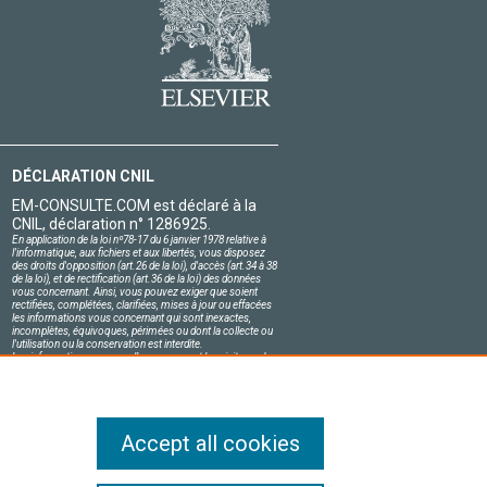
DÉCLARATION CNIL
EM-CONSULTE.COM est déclaré à la
CNIL, déclaration n° 1286925.
En application de la loi nº78-17 du 6 janvier 1978 relative à
l'informatique, aux fichiers et aux libertés, vous disposez
des droits d'opposition (art.26 de la loi), d'accès (art.34 à 38
de la loi), et de rectification (art.36 de la loi) des données
vous concernant. Ainsi, vous pouvez exiger que soient
rectifiées, complétées, clarifiées, mises à jour ou effacées
les informations vous concernant qui sont inexactes,
incomplètes, équivoques, périmées ou dont la collecte ou
l'utilisation ou la conservation est interdite.
Les informations personnelles concernant les visiteurs de
notre site, y compris leur identité, sont confidentielles.
Le responsable du site s'engage sur l'honneur à respecter
les conditions légales de confidentialité applicables en
France et à ne pas divulguer ces informations à des tiers.
Accept all cookies