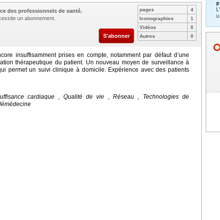
p
L
pages
4
ce des professionnels de santé.
u
nécessite un abonnement.
Iconographies
1
Vidéos
0
S'abonner
Autres
0
ncore insuffisamment prises en compte, notamment par défaut d’une
cation thérapeutique du patient. Un nouveau moyen de surveillance à
ui permet un suivi clinique à domicile. Expérience avec des patients
suffisance cardiaque , Qualité de vie , Réseau , Technologies de
Télémédecine