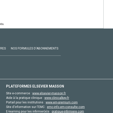
vés.
VRES
NOS FORMULES D'ABONNEMENTS
PLATEFORMES ELSEVIER MASSON
Site e-commerce :
www.elsevier-masson.fr
Aide à la pratique clinique :
www.clinicalkey.fr
Portail pour les institutions :
www.em-premium.com
Site d'information sur l'EMC :
emc-info.em-consulte.com
E-learning pour les infirmier(e)s :
pratique-infirmiere.com