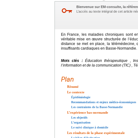
Bienvenue sur EM-consulte, la référen
L’accès au texte intégral de cet article 
En France, les maladies chroniques sont e
véritable mise en œuvre structurée de l’édu
distance se met en place, la télémédecine, q
insuffisants cardiaques en Basse-Normandie.
Mots clés :
Éducation thérapeutique , In
l’information et de la communication (TIC) , 
Plan
Résumé
Le contexte
Épidémiologie
Recommandations et enjeux médico-économiques
Les contraintes de la Basse-Normandie
L’expérience bas-normande
Les objectifs
L’organisation
Le suivi clinique à domicile
Les résultats de la phase expérimentale
Le bilan d’évaluation