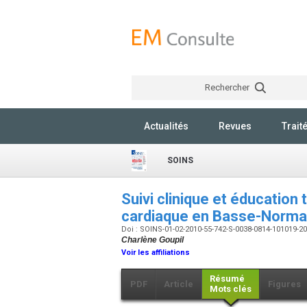
Rechercher
Actualités
Revues
Trait
SOINS
Suivi clinique et éducation
cardiaque en Basse-Norm
Doi : SOINS-01-02-2010-55-742-S-0038-0814-101019-
Charlène Goupil
Voir les affiliations
Résumé
PDF
Article
Figures
Mots clés