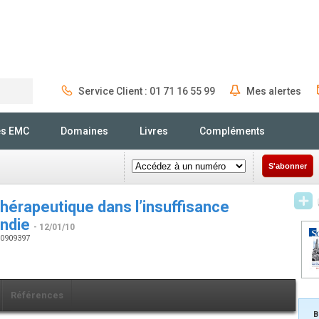
Service Client : 01 71 16 55 99
Mes alertes
Rechercher
és EMC
Domaines
Livres
Compléments
S'abonner
 thérapeutique dans l’insuffisance
andie
- 12/01/10
200909397
Références
B