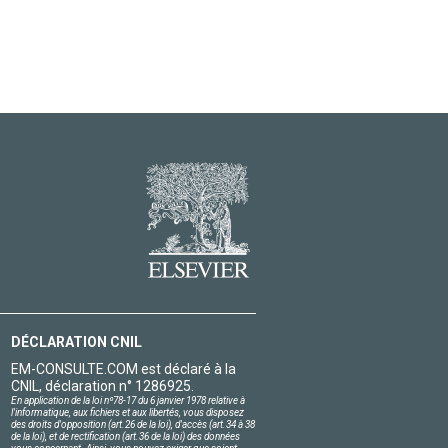
DÉCLARATION CNIL
EM-CONSULTE.COM est déclaré à la
CNIL, déclaration n° 1286925.
En application de la loi nº78-17 du 6 janvier 1978 relative à
l'informatique, aux fichiers et aux libertés, vous disposez
des droits d'opposition (art.26 de la loi), d'accès (art.34 à 38
de la loi), et de rectification (art.36 de la loi) des données