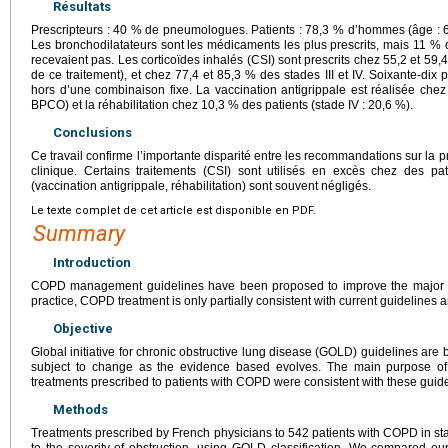
Résultats
Prescripteurs : 40 % de pneumologues. Patients : 78,3 % d’hommes (âge : 
Les bronchodilatateurs sont les médicaments les plus prescrits, mais 11 % 
recevaient pas. Les corticoïdes inhalés (CSI) sont prescrits chez 55,2 et 59,4
de ce traitement), et chez 77,4 et 85,3 % des stades III et IV. Soixante-dix
hors d’une combinaison fixe. La vaccination antigrippale est réalisée chez
BPCO) et la réhabilitation chez 10,3 % des patients (stade IV : 20,6 %).
Conclusions
Ce travail confirme l’importante disparité entre les recommandations sur la 
clinique. Certains traitements (CSI) sont utilisés en excès chez des pa
(vaccination antigrippale, réhabilitation) sont souvent négligés.
Le texte complet de cet article est disponible en PDF.
Summary
Introduction
COPD management guidelines have been proposed to improve the major ou
practice, COPD treatment is only partially consistent with current guideline
Objective
Global initiative for chronic obstructive lung disease (GOLD) guidelines ar
subject to change as the evidence based evolves. The main purpose of
treatments prescribed to patients with COPD were consistent with these guide
Methods
Treatments prescribed by French physicians to 542 patients with COPD in st
to the severity of obstruction, using GOLD classification. We compared o