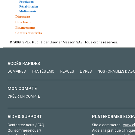
Population
Réhabilitation
Médicaments
Discussion
Conclusion
Financements
Conflits d’intérêts
© 2009 SPLF. Publié par Elsevier Masson SAS. Tous droits réservés.
ACCÈS RAPIDES
DOMAINES
TRAITÉS EMC
REVUES
LIVRES
NOS FORMULES D'AB
MON COMPTE
CRÉER UN COMPTE
AIDE & SUPPORT
PLATEFORMES ELSE
Contactez-nous / FAQ
Site e-commerce :
www.el
Qui sommes-nous ?
Aide à la pratique clinique