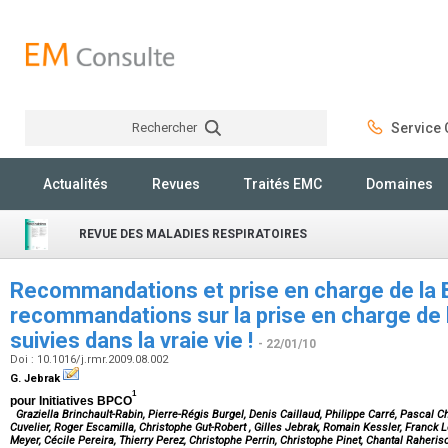
Rechercher
Service C
Rechercher
Actualités
Revues
Traités EMC
Domaines
REVUE DES MALADIES RESPIRATOIRES
Recommandations et prise en charge de la 
recommandations sur la prise en charge de
suivies dans la vraie vie !
- 22/01/10
Doi : 10.1016/j.rmr.2009.08.002
G. Jebrak
1
pour Initiatives BPCO
Graziella Brinchault-Rabin, Pierre-Régis Burgel, Denis Caillaud, Philippe Carré, Pascal C
Cuvelier, Roger Escamilla, Christophe Gut-Robert , Gilles Jebrak, Romain Kessler, Franc
Meyer, Cécile Pereira, Thierry Perez, Christophe Perrin, Christophe Pinet, Chantal Raher