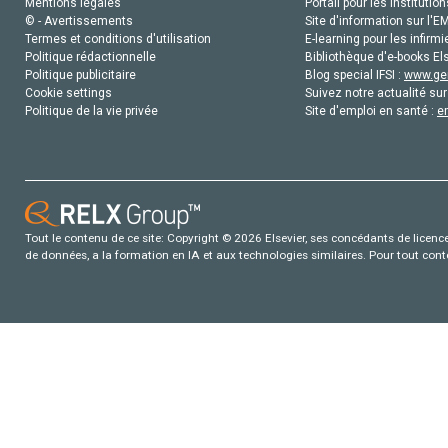
Mentions légales
Portail pour les institution
© - Avertissements
Site d'information sur l'E
Termes et conditions d'utilisation
E-learning pour les infirmi
Politique rédactionnelle
Bibliothèque d'e-books Els
Politique publicitaire
Blog special IFSI :
www.gen
Cookie settings
Suivez notre actualité sur
Politique de la vie privée
Site d'emploi en santé :
e
Tout le contenu de ce site: Copyright © 2026 Elsevier, ses concédants de licence e
de données, a la formation en IA et aux technologies similaires. Pour tout con