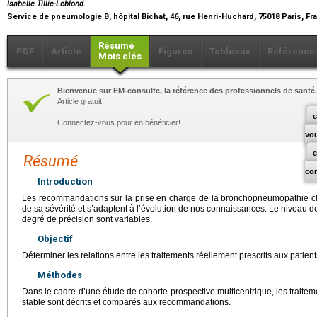
Isabelle Tillie-Leblond.
Service de pneumologie B, hôpital Bichat, 46, rue Henri-Huchard, 75018 Paris, F
Résumé
PDF
Article
Figures
Tableaux
Référence
Mots clés
Bienvenue sur EM-consulte, la référence des professionnels de santé.
Article gratuit.
c
Connectez-vous pour en bénéficier!
vo
Résumé
co
Introduction
Les recommandations sur la prise en charge de la bronchopneumopathie c
de sa sévérité et s’adaptent à l’évolution de nos connaissances. Le niveau de
degré de précision sont variables.
Objectif
Déterminer les relations entre les traitements réellement prescrits aux pati
Méthodes
Dans le cadre d’une étude de cohorte prospective multicentrique, les traiteme
stable sont décrits et comparés aux recommandations.