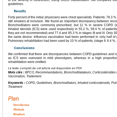
guidelines.
Results
Forty percent of the initial physicians were chest specialists. Patients: 78.3 
still smokers at inclusion. We found an important discrepancy between re
Bronchodilators were commonly prescribed, but 11 % in severe COPD (sta
Inhaled steroids (ICS) were used respectively in 55.2 %, 59.4 % of patients 
they are not recommended) and 77.4 and 85.3 % in stages III and IV. Only 3
the same device. Influenza vaccination had been performed in only half of 
Pulmonary rehabilitation had been used by 10 % of patients, (stage II: 6.4 %, s
Conclusions
We confirmed that there are discrepancies between COPD guidelines and ro
as ICS were overused in mild phenotypes, whereas in a high proportio
rehabilitation were omitted.
Le texte complet de cet article est disponible en PDF.
Mots clés :
BPCO, Recommandations, Bronchodilatateurs, Corticostéroïdes inh
Vaccination, Traitement
Keywords :
COPD, Guidelines, Bronchodilators, Inhaled corticosteroids, Pulm
Treatment
Plan
Introduction
Méthode
Résultats