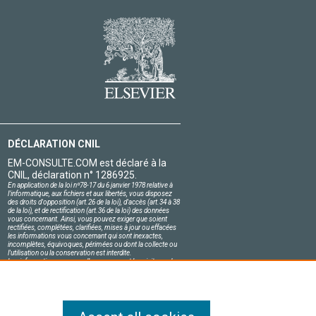
DÉCLARATION CNIL
EM-CONSULTE.COM est déclaré à la
CNIL, déclaration n° 1286925.
En application de la loi nº78-17 du 6 janvier 1978 relative à
l'informatique, aux fichiers et aux libertés, vous disposez
des droits d'opposition (art.26 de la loi), d'accès (art.34 à 38
de la loi), et de rectification (art.36 de la loi) des données
vous concernant. Ainsi, vous pouvez exiger que soient
rectifiées, complétées, clarifiées, mises à jour ou effacées
les informations vous concernant qui sont inexactes,
incomplètes, équivoques, périmées ou dont la collecte ou
l'utilisation ou la conservation est interdite.
Les informations personnelles concernant les visiteurs de
notre site, y compris leur identité, sont confidentielles.
Le responsable du site s'engage sur l'honneur à respecter
les conditions légales de confidentialité applicables en
France et à ne pas divulguer ces informations à des tiers.