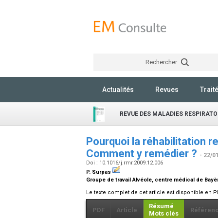
Rechercher
Actualités
Revues
Trait
REVUE DES MALADIES RESPIRATO
Pourquoi la réhabilitation re
Comment y remédier ?
- 22/0
Doi : 10.1016/j.rmr.2009.12.006
P. Surpas
Groupe de travail Alvéole, centre médical de Bayè
Le texte complet de cet article est disponible en P
Résumé
PDF
Article
Référen
Mots clés