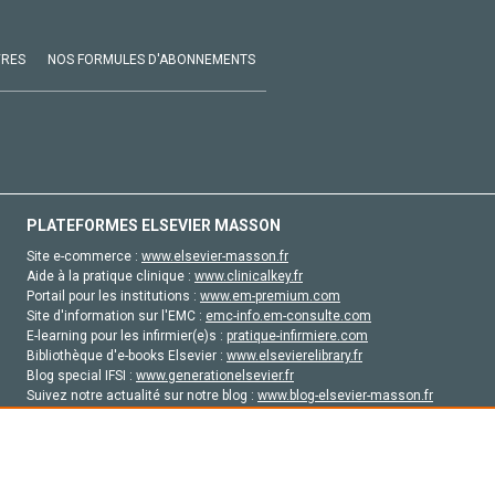
VRES
NOS FORMULES D'ABONNEMENTS
PLATEFORMES ELSEVIER MASSON
Site e-commerce :
www.elsevier-masson.fr
Aide à la pratique clinique :
www.clinicalkey.fr
Portail pour les institutions :
www.em-premium.com
Site d'information sur l'EMC :
emc-info.em-consulte.com
E-learning pour les infirmier(e)s :
pratique-infirmiere.com
Bibliothèque d'e-books Elsevier :
www.elsevierelibrary.fr
Blog special IFSI :
www.generationelsevier.fr
Suivez notre actualité sur notre blog :
www.blog-elsevier-masson.fr
Site d'emploi en santé :
emploisante.com