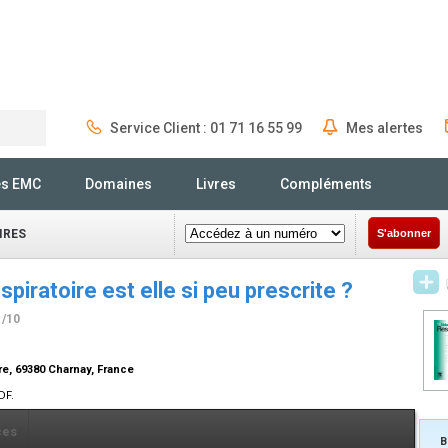
Service Client : 01 71 16 55 99
Mes alertes
Rechercher
és EMC
Domaines
Livres
Compléments
IRES
S'abonner
spiratoire est elle si peu prescrite ?
1/10
re, 69380 Charnay, France
DF.
ces
B