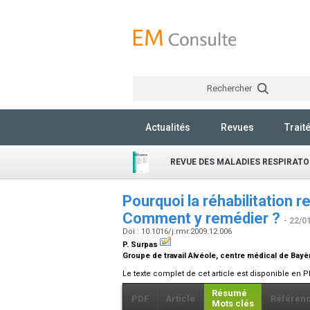
Rechercher
Actualités
Revues
Trait
REVUE DES MALADIES RESPIRATO
Pourquoi la réhabilitation re
Comment y remédier ?
- 22/0
Doi : 10.1016/j.rmr.2009.12.006
P. Surpas
Groupe de travail Alvéole, centre médical de Bayè
Le texte complet de cet article est disponible en P
Résumé
PDF
Article
Référen
Mots clés