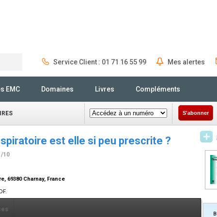
Service Client : 01 71 16 55 99
Mes alertes
Rechercher
és EMC
Domaines
Livres
Compléments
IRES
S'abonner
spiratoire est elle si peu prescrite ?
1/10
re, 69380 Charnay, France
DF.
ces
B