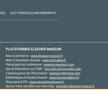
VRES
NOS FORMULES D'ABONNEMENTS
PLATEFORMES ELSEVIER MASSON
Site e-commerce :
www.elsevier-masson.fr
Aide à la pratique clinique :
www.clinicalkey.fr
Portail pour les institutions :
www.em-premium.com
Site d'information sur l'EMC :
emc-info.em-consulte.com
E-learning pour les infirmier(e)s :
pratique-infirmiere.com
Bibliothèque d'e-books Elsevier :
www.elsevierelibrary.fr
Blog special IFSI :
www.generationelsevier.fr
Suivez notre actualité sur notre blog :
www.blog-elsevier-masson.fr
Site d'emploi en santé :
emploisante.com