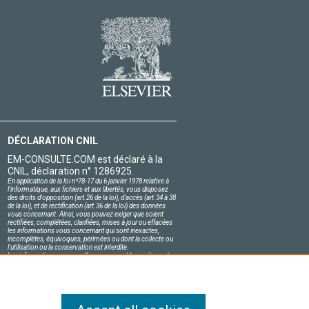
DÉCLARATION CNIL
EM-CONSULTE.COM est déclaré à la
CNIL, déclaration n° 1286925.
En application de la loi nº78-17 du 6 janvier 1978 relative à
l'informatique, aux fichiers et aux libertés, vous disposez
des droits d'opposition (art.26 de la loi), d'accès (art.34 à 38
de la loi), et de rectification (art.36 de la loi) des données
vous concernant. Ainsi, vous pouvez exiger que soient
rectifiées, complétées, clarifiées, mises à jour ou effacées
les informations vous concernant qui sont inexactes,
incomplètes, équivoques, périmées ou dont la collecte ou
l'utilisation ou la conservation est interdite.
Les informations personnelles concernant les visiteurs de
notre site, y compris leur identité, sont confidentielles.
Le responsable du site s'engage sur l'honneur à respecter
les conditions légales de confidentialité applicables en
France et à ne pas divulguer ces informations à des tiers.