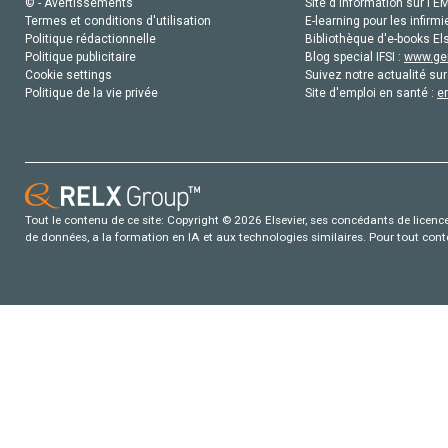
© - Avertissements
Site d'information sur l'E
Termes et conditions d'utilisation
E-learning pour les infirmi
Politique rédactionnelle
Bibliothèque d'e-books Els
Politique publicitaire
Blog special IFSI :
www.gen
Cookie settings
Suivez notre actualité sur
Politique de la vie privée
Site d'emploi en santé :
e
Tout le contenu de ce site: Copyright © 2026 Elsevier, ses concédants de licence e
de données, a la formation en IA et aux technologies similaires. Pour tout con