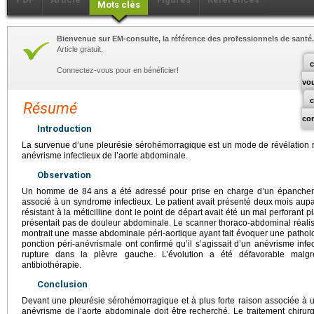
Mots clés
Bienvenue sur EM-consulte, la référence des professionnels de santé.
Article gratuit.
c
Connectez-vous pour en bénéficier!
vo
Résumé
co
Introduction
La survenue d’une pleurésie sérohémorragique est un mode de révélation 
anévrisme infectieux de l’aorte abdominale.
Observation
Un homme de 84
ans a été adressé pour prise en charge d’un épanche
associé à un syndrome infectieux. Le patient avait présenté deux mois au
résistant à la méticilline dont le point de départ avait été un mal perforant pl
présentait pas de douleur abdominale. Le scanner thoraco-abdominal réalisé
montrait une masse abdominale péri-aortique ayant fait évoquer une patholo
ponction péri-anévrismale ont confirmé qu’il s’agissait d’un anévrisme inf
rupture dans la plèvre gauche. L’évolution a été défavorable malg
antibiothérapie.
Conclusion
Devant une pleurésie sérohémorragique et à plus forte raison associée à 
anévrisme de l’aorte abdominale doit être recherché. Le traitement chirurg