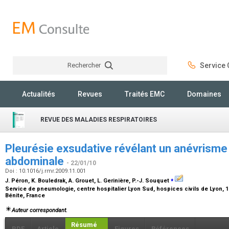
Rechercher
Service C
Rechercher
Actualités
Revues
Traités EMC
Domaines
REVUE DES MALADIES RESPIRATOIRES
Pleurésie exsudative révélant un anévrisme 
abdominale
- 22/01/10
Doi : 10.1016/j.rmr.2009.11.001
⁎
J. Péron, K. Bouledrak, A. Grouet, L. Gerinière, P.-J. Souquet
Service de pneumologie, centre hospitalier Lyon Sud, hospices civils de Lyon, 
Bénite, France
Auteur correspondant.
Résumé
PDF
Article
Figures
Références