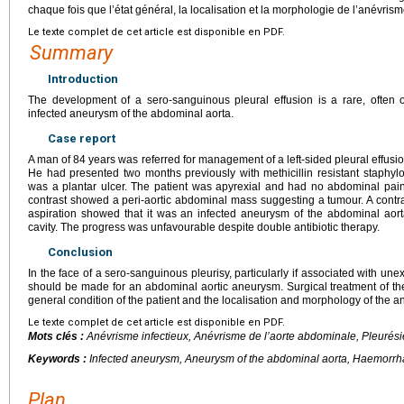
chaque fois que l’état général, la localisation et la morphologie de l’anévrism
Le texte complet de cet article est disponible en PDF.
Summary
Introduction
The development of a sero-sanguinous pleural effusion is a rare, often o
infected aneurysm of the abdominal aorta.
Case report
A man of 84
years was referred for management of a left-sided pleural effusi
He had presented two months previously with methicillin resistant staphylo
was a plantar ulcer. The patient was apyrexial and had no abdominal pai
contrast showed a peri-aortic abdominal mass suggesting a tumour. A cont
aspiration showed that it was an infected aneurysm of the abdominal aorta 
cavity. The progress was unfavourable despite double antibiotic therapy.
Conclusion
In the face of a sero-sanguinous pleurisy, particularly if associated with un
should be made for an abdominal aortic aneurysm. Surgical treatment of t
general condition of the patient and the localisation and morphology of the 
Le texte complet de cet article est disponible en PDF.
Mots clés :
Anévrisme infectieux, Anévrisme de l’aorte abdominale, Pleurés
Keywords :
Infected aneurysm, Aneurysm of the abdominal aorta, Haemorrha
Plan