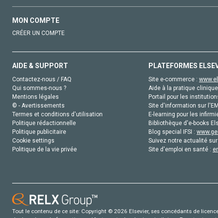
MON COMPTE
CRÉER UN COMPTE
AIDE & SUPPORT
PLATEFORMES ELSE
Contactez-nous / FAQ
Site e-commerce :
www.el
Qui sommes-nous ?
Aide à la pratique clinique
Mentions légales
Portail pour les institution
© - Avertissements
Site d'information sur l'E
Termes et conditions d'utilisation
E-learning pour les infirmi
Politique rédactionnelle
Bibliothèque d'e-books Els
Politique publicitaire
Blog special IFSI :
www.gen
Cookie settings
Suivez notre actualité sur
Politique de la vie privée
Site d'emploi en santé :
e
Tout le contenu de ce site: Copyright © 2026 Elsevier, ses concédants de licence e