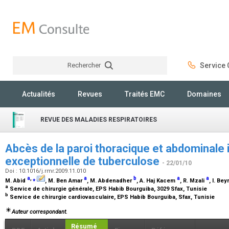
Rechercher
Service C
Rechercher
Actualités
Revues
Traités EMC
Domaines
REVUE DES MALADIES RESPIRATOIRES
Abcès de la paroi thoracique et abdominale 
exceptionnelle de tuberculose
- 22/01/10
Doi : 10.1016/j.rmr.2009.11.010
a
,
⁎
a
b
a
a
M. Abid
, M. Ben Amar
, M. Abdenadher
, A. Haj Kacem
, R. Mzali
, I. B
a
Service de chirurgie générale, EPS Habib Bourguiba, 3029 Sfax, Tunisie
b
Service de chirurgie cardiovasculaire, EPS Habib Bourguiba, Sfax, Tunisie
Auteur correspondant.
Résumé