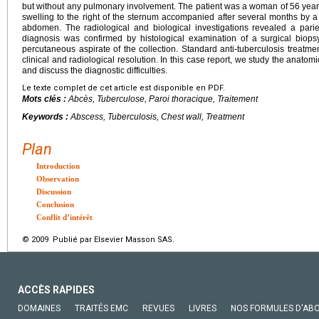
but without any pulmonary involvement. The patient was a woman of 56 years
swelling to the right of the sternum accompanied after several months by a 
abdomen. The radiological and biological investigations revealed a pari
diagnosis was confirmed by histological examination of a surgical biops
percutaneous aspirate of the collection. Standard anti-tuberculosis treatm
clinical and radiological resolution. In this case report, we study the anatomic
and discuss the diagnostic difficulties.
Le texte complet de cet article est disponible en PDF.
Mots clés :
Abcès, Tuberculose, Paroi thoracique, Traitement
Keywords :
Abscess, Tuberculosis, Chest wall, Treatment
Plan
Introduction
Observation
Discussion
Conclusion
Conflit d’intérêt
© 2009 Publié par Elsevier Masson SAS.
ACCÈS RAPIDES
DOMAINES
TRAITÉS EMC
REVUES
LIVRES
NOS FORMULES D'AB