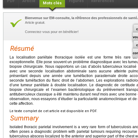
PDF
Article
Figures
Références
Mots clés
Bienvenue sur EM-consulte, la référence des professionnels de santé.
Article gratuit.
c
Connectez-vous pour en bénéficier!
vo
Résumé
co
La localisation pariétale thoracique isolée est une forme très rare de t
exceptionnelle. Elle pose souvent un problème diagnostique avec les tumeur
biopsie chirurgicale. Nous rapportons un cas d’abcès tuberculeux localisé 
avec une seconde localisation abdominale sans aucune atteinte pulm
présentant depuis une année une tuméfaction parasternale droite ac
seconde tuméfaction du flanc droit de l’abdomen. Les explorations radiolo
d’une tumeur pariétale à double localisation. Le diagnostic de certitude a
biopsie chirurgicale et l’examen bactériologique du prélèvement transpar
antituberculeux classique a été maintenu durant neuf mois avec une bonne é
observation, nous essayons d’étudier la particularité anatomoclinique et de 
cette affection.
Le texte complet de cet article est disponible en PDF.
Summary
Isolated thoracic parietal involvement is a very rare form of tuberculosis and 
often poses a diagnostic problem with parietal tumours requiring recourse 
tuberculous abscess localized to the anterior and superior part of the chest 