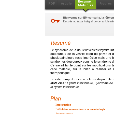
Résumé
PDF
Article
Figures
Mots clés
Bienvenue sur EM-consulte, la référen
L’accès au texte intégral de cet article 
Résumé
Le syndrome de la douleur vésicale/cystite int
douloureux de la vessie et/ou du pelvis et d'
physiopathologie reste imprécise mais une h
syndromes douloureux comme le syndrome du cô
Ce travail fait le point sur les modification
cette maladie, sur le bilan à réaliser et
thérapeutique.
Le texte complet de cet article est disponible 
Mots clés :
Cystite interstitielle, Syndrome de 
la cystite interstitielle
Plan
Introduction
Définition, nomenclature et terminologie
Épidémiologie