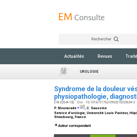
Rechercher
Actualités
Revues
Trait
UROLOGIE
Syndrome de la douleur vésic
physiopathologie, diagnost
[18-220-A-10] - Doi : 10.1016/S1762-0953(10)53634-3
⁎
P. Mouracade
, C. Saussine
Service d'urologie, Université Louis Pasteur, Hôpit
Strasbourg, France
Auteur correspondant.