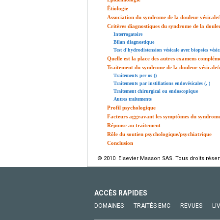
Étiologie
Association du syndrome de la douleur vésicale/c
Critères diagnostiques du syndrome de la douleur 
Interrogatoire
Bilan diagnostique
Test d'hydrodistension vésicale avec biopsies vésic
Quelle est la place des autres examens complém
Traitement du syndrome de la douleur vésicale/cys
Traitements per os ()
Traitements par instillations endovésicales (, )
Traitement chirurgical ou endoscopique
Autres traitements
Profil psychologique
Facteurs aggravant les symptômes du syndrome de
Réponse au traitement
Rôle du soutien psychologique/psychiatrique
Conclusion
© 2010 Elsevier Masson SAS. Tous droits réser
ACCÈS RAPIDES
DOMAINES
TRAITÉS EMC
REVUES
LI