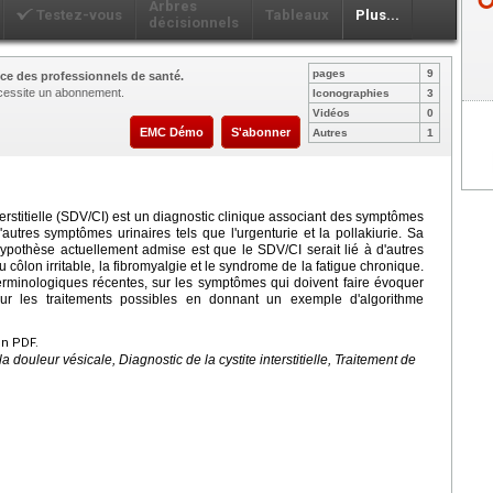
Arbres
Testez-vous
Tableaux
Plus...
décisionnels
pages
9
ce des professionnels de santé.
nécessite un abonnement.
Iconographies
3
Vidéos
0
EMC Démo
S'abonner
Autres
1
erstitielle (SDV/CI) est un diagnostic clinique associant des symptômes
autres symptômes urinaires tels que l'urgenturie et la pollakiurie. Sa
ypothèse actuellement admise est que le SDV/CI serait lié à d'autres
lon irritable, la fibromyalgie et le syndrome de la fatigue chronique.
s terminologiques récentes, sur les symptômes qui doivent faire évoquer
 sur les traitements possibles en donnant un exemple d'algorithme
en PDF.
la douleur vésicale, Diagnostic de la cystite interstitielle, Traitement de