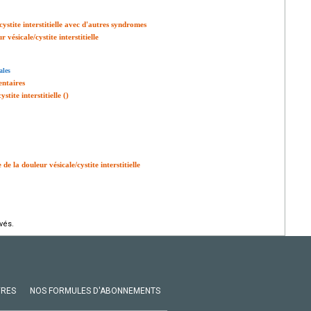
ystite interstitielle avec d'autres syndromes
vésicale/cystite interstitielle
ales
entaires
tite interstitielle ()
 la douleur vésicale/cystite interstitielle
vés.
VRES
NOS FORMULES D'ABONNEMENTS