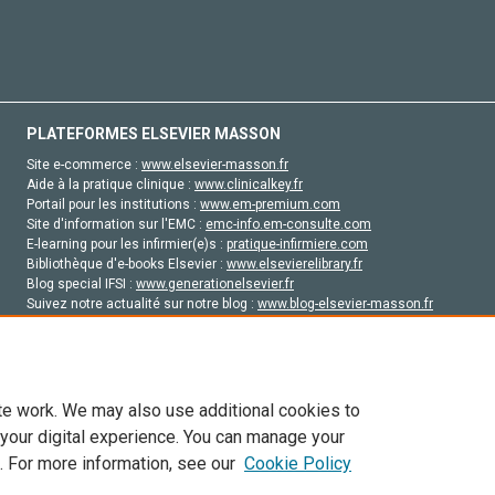
PLATEFORMES ELSEVIER MASSON
Site e-commerce :
www.elsevier-masson.fr
Aide à la pratique clinique :
www.clinicalkey.fr
Portail pour les institutions :
www.em-premium.com
Site d'information sur l'EMC :
emc-info.em-consulte.com
E-learning pour les infirmier(e)s :
pratique-infirmiere.com
Bibliothèque d'e-books Elsevier :
www.elsevierelibrary.fr
Blog special IFSI :
www.generationelsevier.fr
Suivez notre actualité sur notre blog :
www.blog-elsevier-masson.fr
Site d'emploi en santé :
emploisante.com
te work. We may also use additional cookies to
 your digital experience. You can manage your
. For more information, see our
Cookie Policy
vier, ses concédants de licence et ses contributeurs. Tout les droits sont réservés, y 
ogies similaires. Pour tout contenu en libre accès, les conditions de licence Creati