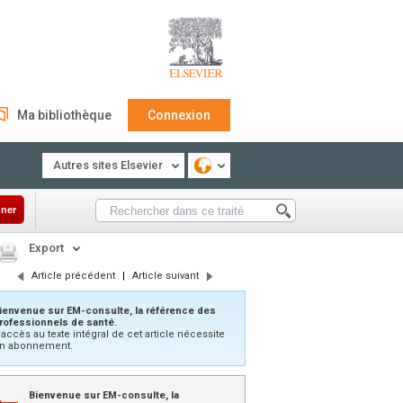
Ma bibliothèque
Connexion
Autres sites Elsevier
ner
Export
Article précédent
|
Article suivant
ienvenue sur EM-consulte, la référence des
rofessionnels de santé.
’accès au texte intégral de cet article nécessite
n abonnement.
Bienvenue sur EM-consulte, la