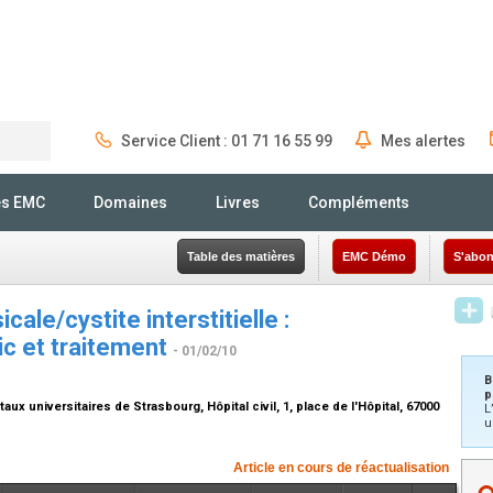
Service Client : 01 71 16 55 99
Mes alertes
Rechercher
és EMC
Domaines
Livres
Compléments
Table des matières
EMC Démo
S'abon
ale/cystite interstitielle :
ic et traitement
- 01/02/10
B
p
aux universitaires de Strasbourg, Hôpital civil, 1, place de l'Hôpital, 67000
L
u
Article en cours de réactualisation