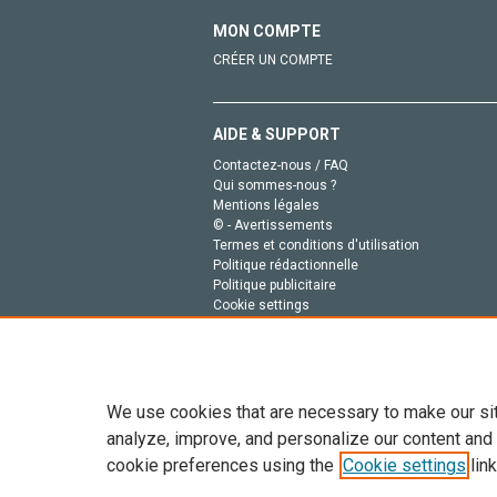
MON COMPTE
CRÉER UN COMPTE
AIDE & SUPPORT
Contactez-nous / FAQ
Qui sommes-nous ?
Mentions légales
© - Avertissements
Termes et conditions d'utilisation
Politique rédactionnelle
Politique publicitaire
Cookie settings
Politique de la vie privée
We use cookies that are necessary to make our si
analyze, improve, and personalize our content and
cookie preferences using the
Cookie settings
link
Tout le contenu de ce site: Copyright © 2026 Else
de données, a la formation en IA et aux technol