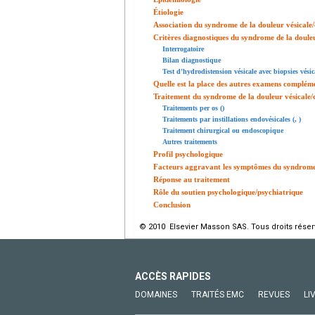
Étiologie
Association du syndrome de la douleur vésicale/c
Critères diagnostiques du syndrome de la douleur 
Interrogatoire
Bilan diagnostique
Test d'hydrodistension vésicale avec biopsies vésic
Quelle est la place des autres examens complém
Traitement du syndrome de la douleur vésicale/cys
Traitements per os ()
Traitements par instillations endovésicales (, )
Traitement chirurgical ou endoscopique
Autres traitements
Profil psychologique
Facteurs aggravant les symptômes du syndrome de
Réponse au traitement
Rôle du soutien psychologique/psychiatrique
Conclusion
© 2010 Elsevier Masson SAS. Tous droits réser
ACCÈS RAPIDES
DOMAINES
TRAITÉS EMC
REVUES
LI