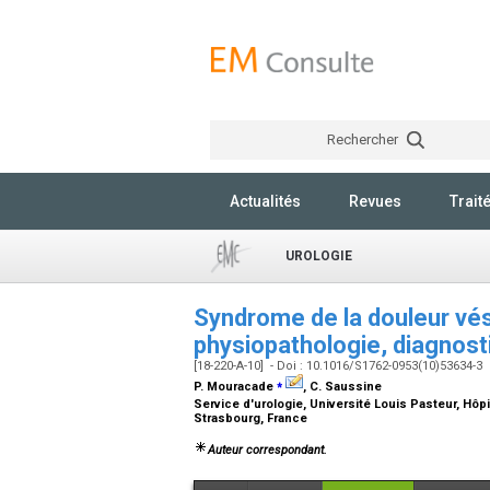
Rechercher
Actualités
Revues
Trait
UROLOGIE
Syndrome de la douleur vésic
physiopathologie, diagnost
[18-220-A-10] - Doi : 10.1016/S1762-0953(10)53634-3
⁎
P. Mouracade
, C. Saussine
Service d'urologie, Université Louis Pasteur, Hôpit
Strasbourg, France
Auteur correspondant.