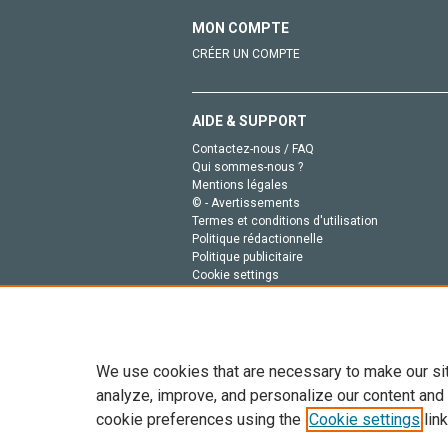
MON COMPTE
CRÉER UN COMPTE
AIDE & SUPPORT
Contactez-nous / FAQ
Qui sommes-nous ?
Mentions légales
© - Avertissements
Termes et conditions d'utilisation
Politique rédactionnelle
Politique publicitaire
Cookie settings
Politique de la vie privée
We use cookies that are necessary to make our si
analyze, improve, and personalize our content and
cookie preferences using the
Cookie settings
link
Tout le contenu de ce site: Copyright © 2026 Else
de données, a la formation en IA et aux technol