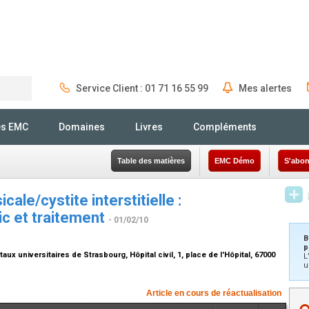
Service Client : 01 71 16 55 99
Mes alertes
Rechercher
és EMC
Domaines
Livres
Compléments
Table des matières
EMC Démo
S'abon
ale/cystite interstitielle :
ic et traitement
- 01/02/10
B
p
aux universitaires de Strasbourg, Hôpital civil, 1, place de l'Hôpital, 67000
L
u
Article en cours de réactualisation