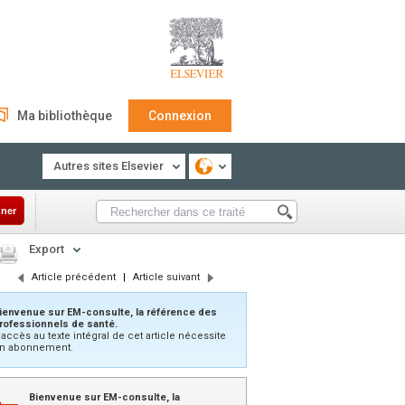
Ma bibliothèque
Connexion
Autres sites Elsevier
ner
Export
Article précédent
|
Article suivant
ienvenue sur EM-consulte, la référence des
rofessionnels de santé.
’accès au texte intégral de cet article nécessite
n abonnement.
Bienvenue sur EM-consulte, la