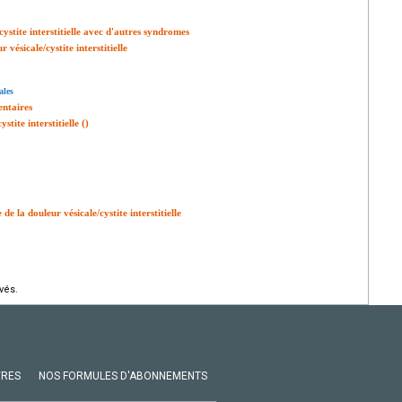
ystite interstitielle avec d'autres syndromes
vésicale/cystite interstitielle
ales
entaires
tite interstitielle ()
 la douleur vésicale/cystite interstitielle
vés.
VRES
NOS FORMULES D'ABONNEMENTS