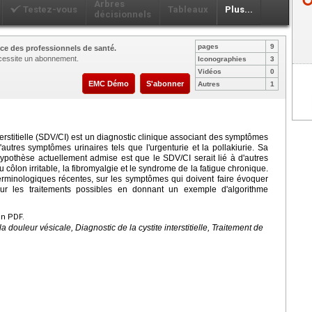
Arbres
Testez-vous
Tableaux
Plus...
décisionnels
pages
9
ce des professionnels de santé.
nécessite un abonnement.
Iconographies
3
Vidéos
0
EMC Démo
S'abonner
Autres
1
erstitielle (SDV/CI) est un diagnostic clinique associant des symptômes
autres symptômes urinaires tels que l'urgenturie et la pollakiurie. Sa
ypothèse actuellement admise est que le SDV/CI serait lié à d'autres
lon irritable, la fibromyalgie et le syndrome de la fatigue chronique.
s terminologiques récentes, sur les symptômes qui doivent faire évoquer
 sur les traitements possibles en donnant un exemple d'algorithme
en PDF.
la douleur vésicale, Diagnostic de la cystite interstitielle, Traitement de