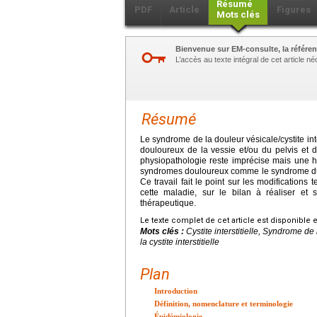
Résumé
PDF
Article
Figures
Mots clés
Bienvenue sur EM-consulte, la référen
L’accès au texte intégral de cet article 
Résumé
Le syndrome de la douleur vésicale/cystite int
douloureux de la vessie et/ou du pelvis et d'
physiopathologie reste imprécise mais une h
syndromes douloureux comme le syndrome du cô
Ce travail fait le point sur les modification
cette maladie, sur le bilan à réaliser et
thérapeutique.
Le texte complet de cet article est disponible 
Mots clés :
Cystite interstitielle, Syndrome de 
la cystite interstitielle
Plan
Introduction
Définition, nomenclature et terminologie
Épidémiologie