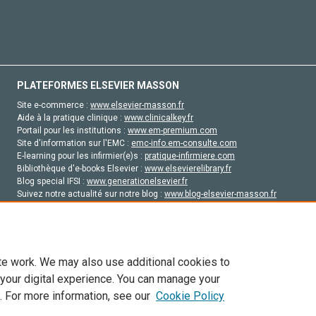
PLATEFORMES ELSEVIER MASSON
Site e-commerce :
www.elsevier-masson.fr
Aide à la pratique clinique :
www.clinicalkey.fr
Portail pour les institutions :
www.em-premium.com
Site d'information sur l'EMC :
emc-info.em-consulte.com
E-learning pour les infirmier(e)s :
pratique-infirmiere.com
Bibliothèque d'e-books Elsevier :
www.elsevierelibrary.fr
Blog special IFSI :
www.generationelsevier.fr
Suivez notre actualité sur notre blog :
www.blog-elsevier-masson.fr
Site d'emploi en santé :
emploisante.com
te work. We may also use additional cookies to
 your digital experience. You can manage your
. For more information, see our
Cookie Policy
vier, ses concédants de licence et ses contributeurs. Tout les droits sont réservés, y 
ogies similaires. Pour tout contenu en libre accès, les conditions de licence Creati