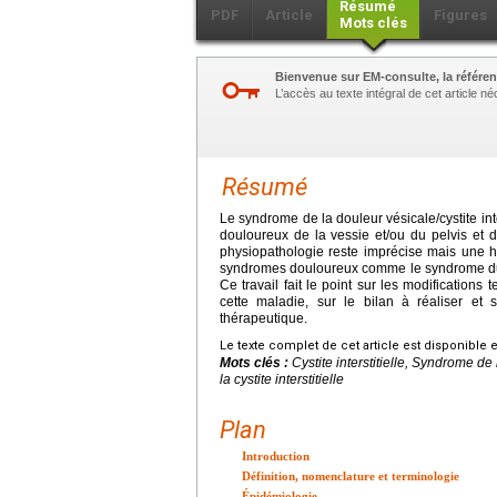
Résumé
PDF
Article
Figures
Mots clés
Bienvenue sur EM-consulte, la référen
L’accès au texte intégral de cet article 
Résumé
Le syndrome de la douleur vésicale/cystite int
douloureux de la vessie et/ou du pelvis et d'
physiopathologie reste imprécise mais une h
syndromes douloureux comme le syndrome du cô
Ce travail fait le point sur les modification
cette maladie, sur le bilan à réaliser et
thérapeutique.
Le texte complet de cet article est disponible 
Mots clés :
Cystite interstitielle, Syndrome de 
la cystite interstitielle
Plan
Introduction
Définition, nomenclature et terminologie
Épidémiologie