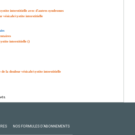
ystite interstitielle avec d'autres syndromes
vésicale/cystite interstitielle
ales
entaires
tite interstitielle ()
 la douleur vésicale/cystite interstitielle
vés.
VRES
NOS FORMULES D'ABONNEMENTS