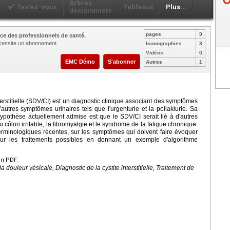
Arbres
Testez-vous
Tableaux
Plus...
décisionnels
pages
9
ce des professionnels de santé.
nécessite un abonnement.
Iconographies
3
Vidéos
0
EMC Démo
S'abonner
Autres
1
erstitielle (SDV/CI) est un diagnostic clinique associant des symptômes
autres symptômes urinaires tels que l'urgenturie et la pollakiurie. Sa
ypothèse actuellement admise est que le SDV/CI serait lié à d'autres
lon irritable, la fibromyalgie et le syndrome de la fatigue chronique.
s terminologiques récentes, sur les symptômes qui doivent faire évoquer
 sur les traitements possibles en donnant un exemple d'algorithme
en PDF.
la douleur vésicale, Diagnostic de la cystite interstitielle, Traitement de