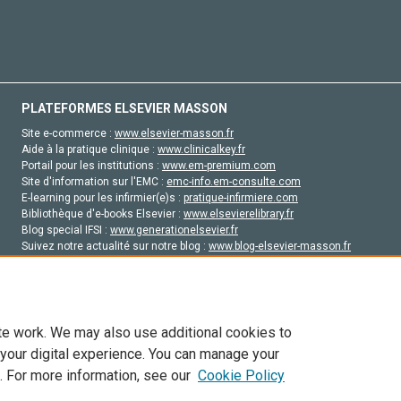
PLATEFORMES ELSEVIER MASSON
Site e-commerce :
www.elsevier-masson.fr
Aide à la pratique clinique :
www.clinicalkey.fr
Portail pour les institutions :
www.em-premium.com
Site d'information sur l'EMC :
emc-info.em-consulte.com
E-learning pour les infirmier(e)s :
pratique-infirmiere.com
Bibliothèque d'e-books Elsevier :
www.elsevierelibrary.fr
Blog special IFSI :
www.generationelsevier.fr
Suivez notre actualité sur notre blog :
www.blog-elsevier-masson.fr
Site d'emploi en santé :
emploisante.com
te work. We may also use additional cookies to
 your digital experience. You can manage your
. For more information, see our
Cookie Policy
vier, ses concédants de licence et ses contributeurs. Tout les droits sont réservés, y 
ogies similaires. Pour tout contenu en libre accès, les conditions de licence Creati