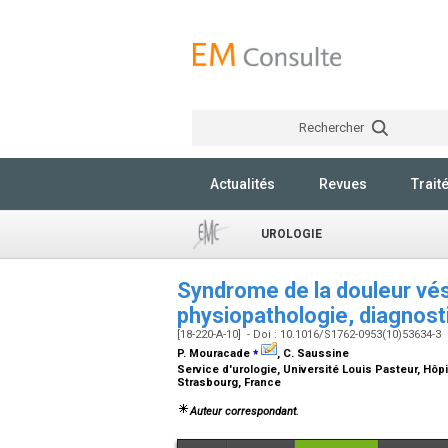
Rechercher
Actualités
Revues
Trait
UROLOGIE
Syndrome de la douleur vésic
physiopathologie, diagnost
[18-220-A-10] - Doi : 10.1016/S1762-0953(10)53634-3
⁎
P. Mouracade
, C. Saussine
Service d'urologie, Université Louis Pasteur, Hôpit
Strasbourg, France
Auteur correspondant.