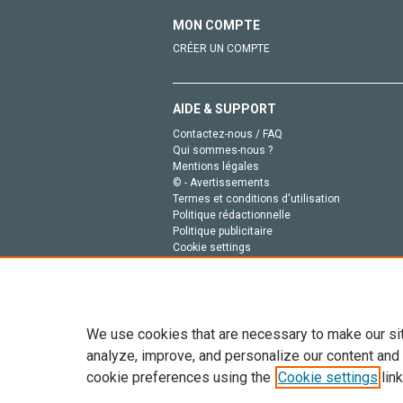
MON COMPTE
CRÉER UN COMPTE
AIDE & SUPPORT
Contactez-nous / FAQ
Qui sommes-nous ?
Mentions légales
© - Avertissements
Termes et conditions d'utilisation
Politique rédactionnelle
Politique publicitaire
Cookie settings
Politique de la vie privée
We use cookies that are necessary to make our si
analyze, improve, and personalize our content and
cookie preferences using the
Cookie settings
link
Tout le contenu de ce site: Copyright © 2026 Else
de données, a la formation en IA et aux technol