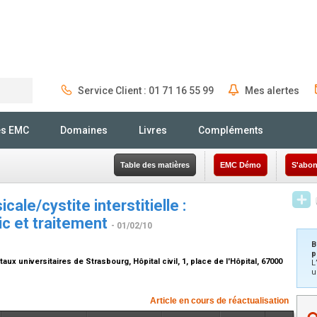
Service Client : 01 71 16 55 99
Mes alertes
Rechercher
és EMC
Domaines
Livres
Compléments
Table des matières
EMC Démo
S'abon
ale/cystite interstitielle :
ic et traitement
- 01/02/10
B
p
aux universitaires de Strasbourg, Hôpital civil, 1, place de l'Hôpital, 67000
L
u
Article en cours de réactualisation