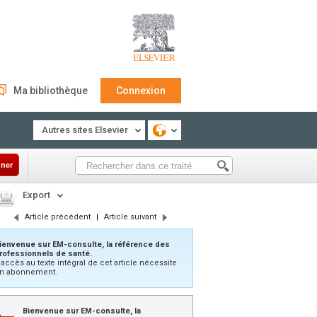
Ma bibliothèque
Connexion
Autres sites Elsevier
ner
Export
Article précédent
|
Article suivant
ienvenue sur EM-consulte, la référence des
rofessionnels de santé.
’accès au texte intégral de cet article nécessite
n abonnement.
Bienvenue sur EM-consulte, la