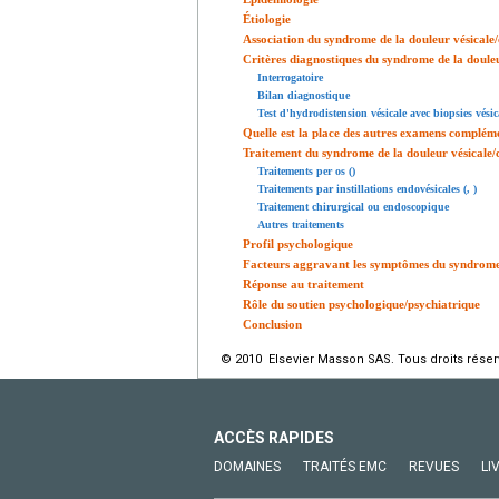
Étiologie
Association du syndrome de la douleur vésicale/c
Critères diagnostiques du syndrome de la douleur 
Interrogatoire
Bilan diagnostique
Test d'hydrodistension vésicale avec biopsies vésic
Quelle est la place des autres examens complém
Traitement du syndrome de la douleur vésicale/cys
Traitements per os ()
Traitements par instillations endovésicales (, )
Traitement chirurgical ou endoscopique
Autres traitements
Profil psychologique
Facteurs aggravant les symptômes du syndrome de
Réponse au traitement
Rôle du soutien psychologique/psychiatrique
Conclusion
© 2010 Elsevier Masson SAS. Tous droits réser
ACCÈS RAPIDES
DOMAINES
TRAITÉS EMC
REVUES
LI