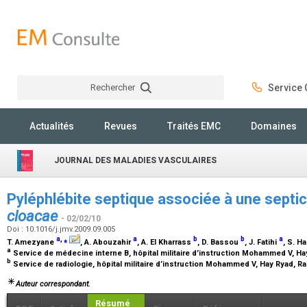
Rechercher
Service C
Rechercher
Actualités
Revues
Traités EMC
Domaines
JOURNAL DES MALADIES VASCULAIRES
Pyléphlébite septique associée à une septi
cloacae
- 02/02/10
Doi : 10.1016/j.jmv.2009.09.005
a
,
⁎
a
b
b
a
T. Amezyane
, A. Abouzahir
, A. El Kharrass
, D. Bassou
, J. Fatihi
, S. 
a
Service de médecine interne B, hôpital militaire d’instruction Mohammed V, Ha
b
Service de radiologie, hôpital militaire d’instruction Mohammed V, Hay Ryad, R
Auteur correspondant.
Résumé