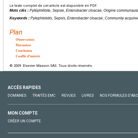
Le texte complet de cet article est disponible en PDF.
Mots clés :
Pyléphlébite, Sepsie,
Enterobacter cloacae
, Origine communauta
Keywords :
Pylephlebitis, Sepsis,
Enterobacter cloacae
, Community acquired
Plan
Observation
Discussion
Conclusion
Conflit d’intérêt
© 2009 Elsevier Masson SAS. Tous droits réservés.
ACCÈS RAPIDES
DOMAINES
TRAITÉS EMC
REVUES
LIVRES
NOS FORMULES D'AB
MON COMPTE
CRÉER UN COMPTE