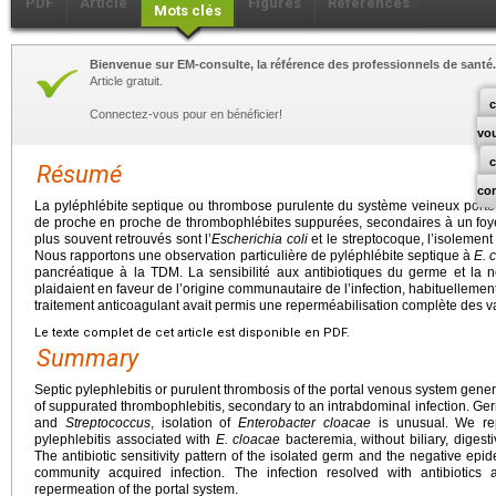
PDF
Article
Figures
Références
Mots clés
Bienvenue sur EM-consulte, la référence des professionnels de santé.
Article gratuit.
c
Connectez-vous pour en bénéficier!
vo
Résumé
co
La pyléphlébite septique ou thrombose purulente du système veineux porte 
de proche en proche de thrombophlébites suppurées, secondaires à un foye
plus souvent retrouvés sont l’
Escherichia coli
et le streptocoque, l’isolement 
Nous rapportons une observation particulière de pyléphlébite septique à
E.
pancréatique à la TDM. La sensibilité aux antibiotiques du germe et la n
plaidaient en faveur de l’origine communautaire de l’infection, habituelleme
traitement anticoagulant avait permis une reperméabilisation complète des 
Le texte complet de cet article est disponible en PDF.
Summary
Septic pylephlebitis or purulent thrombosis of the portal venous system gener
of suppurated thrombophlebitis, secondary to an intrabdominal infection. Ge
and
Streptococcus
, isolation of
Enterobacter cloacae
is unusual. We repo
pylephlebitis associated with
E.
cloacae
bacteremia, without biliary, digest
The antibiotic sensitivity pattern of the isolated germ and the negative epid
community acquired infection. The infection resolved with antibiotics 
repermeation of the portal system.