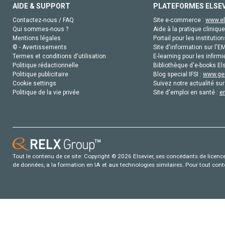
AIDE & SUPPORT
PLATEFORMES ELSE
Contactez-nous / FAQ
Site e-commerce :
www.el
Qui sommes-nous ?
Aide à la pratique clinique
Mentions légales
Portail pour les institution
© - Avertissements
Site d'information sur l'E
Termes et conditions d'utilisation
E-learning pour les infirmi
Politique rédactionnelle
Bibliothèque d'e-books Els
Politique publicitaire
Blog special IFSI :
www.gen
Cookie settings
Suivez notre actualité sur
Politique de la vie privée
Site d'emploi en santé :
e
Tout le contenu de ce site: Copyright © 2026 Elsevier, ses concédants de licence e
de données, a la formation en IA et aux technologies similaires. Pour tout con