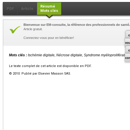
Résumé
PDF
Article
Mots clés
Bienvenue sur EM-consulte, la référence des professionnels de santé.
Article gratuit.
c
Connectez-vous pour en bénéficier!
vo
Mots clés :
Ischémie digitale, Nécrose digitale, Syndrome myéloprolifératif
co
Le texte complet de cet article est disponible en PDF.
© 2010 Publié par Elsevier Masson SAS.