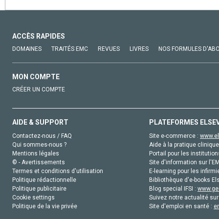
ACCÈS RAPIDES
DOMAINES
TRAITÉS EMC
REVUES
LIVRES
NOS FORMULES D'AB
MON COMPTE
CRÉER UN COMPTE
AIDE & SUPPORT
PLATEFORMES ELSE
Contactez-nous / FAQ
Site e-commerce :
www.el
Qui sommes-nous ?
Aide à la pratique clinique
Mentions légales
Portail pour les institution
© - Avertissements
Site d'information sur l'E
Termes et conditions d'utilisation
E-learning pour les infirmi
Politique rédactionnelle
Bibliothèque d'e-books Els
Politique publicitaire
Blog special IFSI :
www.gen
Cookie settings
Suivez notre actualité sur
Politique de la vie privée
Site d'emploi en santé :
e