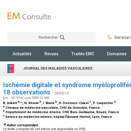
Rechercher
Service C
Rechercher
Actualités
Revues
Traités EMC
Domaines
JOURNAL DES MALADIES VASCULAIRES
Ischémie digitale et syndrome myéloprolifér
18 observations
- 26/02/10
Doi : 10.1016/j.jmv.2009.12.040
a
,
⁎
b
b
c
a
B. Imbert
, N. Kherat
, I. Marie
, H. Desmurs-Clavel
, P. Carpentier
a
Clinique de médecine vasculaire, CHU de Grenoble, France
b
Département de médecine interne, CHU Bois-Guillaume, Rouen, France
c
Service de médecine interne, hôpital Édouard-Herriot, Lyon, France
Auteur correspondant.
Le texte complet de cet article est disponible en PDF.