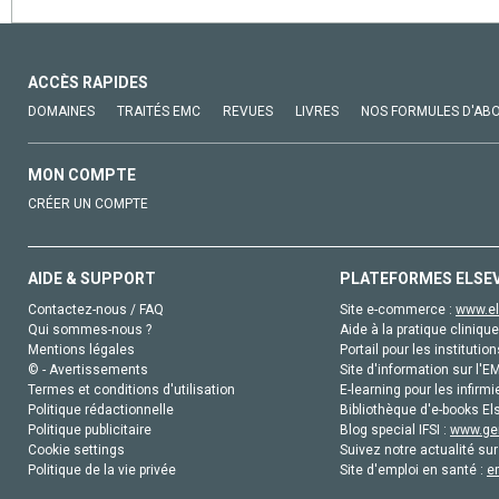
ACCÈS RAPIDES
DOMAINES
TRAITÉS EMC
REVUES
LIVRES
NOS FORMULES D'AB
MON COMPTE
CRÉER UN COMPTE
AIDE & SUPPORT
PLATEFORMES ELSE
Contactez-nous / FAQ
Site e-commerce :
www.el
Qui sommes-nous ?
Aide à la pratique clinique
Mentions légales
Portail pour les institution
© - Avertissements
Site d'information sur l'E
Termes et conditions d'utilisation
E-learning pour les infirmi
Politique rédactionnelle
Bibliothèque d'e-books Els
Politique publicitaire
Blog special IFSI :
www.gen
Cookie settings
Suivez notre actualité sur
Politique de la vie privée
Site d'emploi en santé :
e