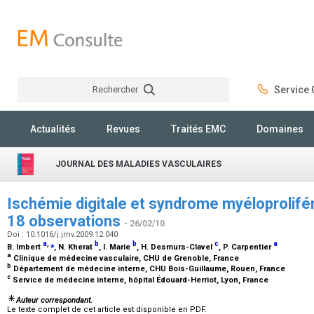
Rechercher
Service C
Rechercher
Actualités
Revues
Traités EMC
Domaines
JOURNAL DES MALADIES VASCULAIRES
Ischémie digitale et syndrome myéloprolifér
18 observations
- 26/02/10
Doi : 10.1016/j.jmv.2009.12.040
a
,
⁎
b
b
c
a
B. Imbert
, N. Kherat
, I. Marie
, H. Desmurs-Clavel
, P. Carpentier
a
Clinique de médecine vasculaire, CHU de Grenoble, France
b
Département de médecine interne, CHU Bois-Guillaume, Rouen, France
c
Service de médecine interne, hôpital Édouard-Herriot, Lyon, France
Auteur correspondant.
Le texte complet de cet article est disponible en PDF.