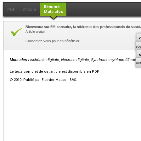
Résumé
PDF
Article
Mots clés
Bienvenue sur EM-consulte, la référence des professionnels de santé.
Article gratuit.
c
Connectez-vous pour en bénéficier!
vo
Mots clés :
Ischémie digitale, Nécrose digitale, Syndrome myéloprolifératif
co
Le texte complet de cet article est disponible en PDF.
© 2010 Publié par Elsevier Masson SAS.