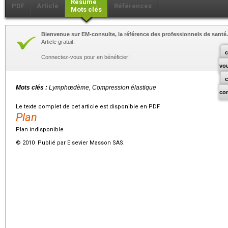
Résumé
PDF
Article
Références
Mots clés
Bienvenue sur EM-consulte, la référence des professionnels de santé.
Article gratuit.
c
Connectez-vous pour en bénéficier!
vo
Mots clés :
Lymphœdème, Compression élastique
co
Le texte complet de cet article est disponible en PDF.
Plan
Plan indisponible
© 2010 Publié par Elsevier Masson SAS.