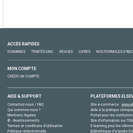
ACCÈS RAPIDES
DOMAINES
TRAITÉS EMC
REVUES
LIVRES
NOS FORMULES D'AB
MON COMPTE
CRÉER UN COMPTE
AIDE & SUPPORT
PLATEFORMES ELSE
Contactez-nous / FAQ
Site e-commerce :
www.el
Qui sommes-nous ?
Aide à la pratique clinique
Mentions légales
Portail pour les institution
© - Avertissements
Site d'information sur l'E
Termes et conditions d'utilisation
E-learning pour les infirmi
Politique rédactionnelle
Bibliothèque d'e-books Els