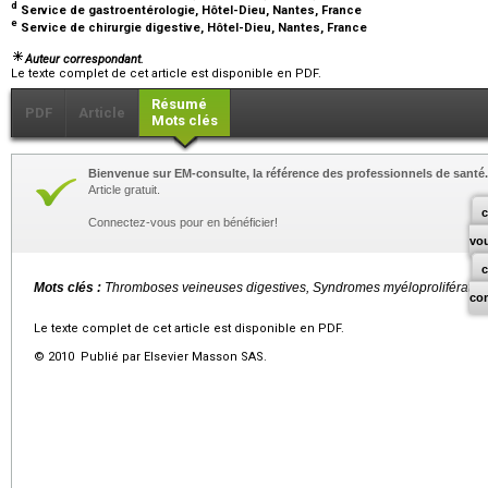
d
Service de gastroentérologie, Hôtel-Dieu, Nantes, France
e
Service de chirurgie digestive, Hôtel-Dieu, Nantes, France
Auteur correspondant.
Le texte complet de cet article est disponible en PDF.
Résumé
PDF
Article
Mots clés
Bienvenue sur EM-consulte, la référence des professionnels de santé.
Article gratuit.
c
Connectez-vous pour en bénéficier!
vo
Mots clés :
Thromboses veineuses digestives, Syndromes myéloprolifératifs
co
Le texte complet de cet article est disponible en PDF.
© 2010 Publié par Elsevier Masson SAS.