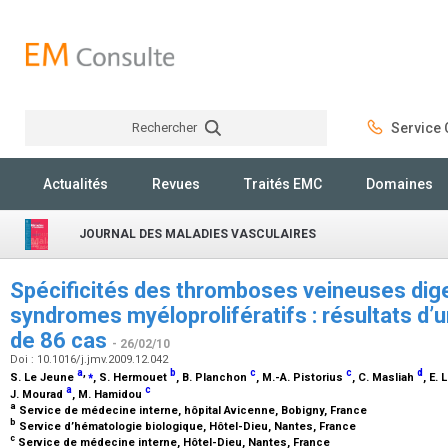
Rechercher
Service C
Rechercher
Actualités
Revues
Traités EMC
Domaines
JOURNAL DES MALADIES VASCULAIRES
Spécificités des thromboses veineuses dig
syndromes myéloprolifératifs : résultats d’
de 86 cas
- 26/02/10
Doi : 10.1016/j.jmv.2009.12.042
a
,
⁎
b
c
c
d
S. Le Jeune
, S. Hermouet
, B. Planchon
, M.-A. Pistorius
, C. Masliah
, E.
a
c
J. Mourad
, M. Hamidou
a
Service de médecine interne, hôpital Avicenne, Bobigny, France
b
Service d’hématologie biologique, Hôtel-Dieu, Nantes, France
c
Service de médecine interne, Hôtel-Dieu, Nantes, France