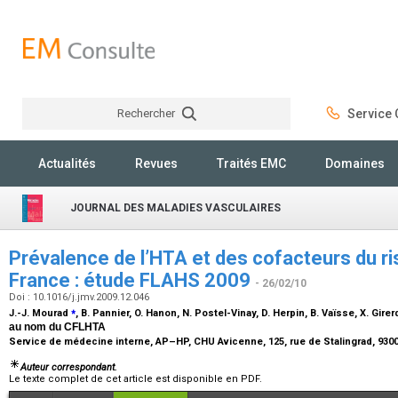
Rechercher
Service C
Rechercher
Actualités
Revues
Traités EMC
Domaines
JOURNAL DES MALADIES VASCULAIRES
Prévalence de l’HTA et des cofacteurs du ri
France : étude FLAHS 2009
- 26/02/10
Doi : 10.1016/j.jmv.2009.12.046
⁎
J.-J. Mourad
, B. Pannier, O. Hanon, N. Postel-Vinay, D. Herpin, B. Vaïsse, X. Girer
au nom du CFLHTA
Service de médecine interne, AP–HP, CHU Avicenne, 125, rue de Stalingrad, 930
Auteur correspondant.
Le texte complet de cet article est disponible en PDF.