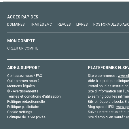
ACCÈS RAPIDES
DOMAINES
TRAITÉS EMC
REVUES
LIVRES
NOS FORMULES D'AB
MON COMPTE
CRÉER UN COMPTE
AIDE & SUPPORT
PLATEFORMES ELSE
Contactez-nous / FAQ
Site e-commerce :
www.el
Qui sommes-nous ?
Aide à la pratique clinique
Mentions légales
Portail pour les institution
© - Avertissements
Site d'information sur l'E
Termes et conditions d'utilisation
E-learning pour les infirmi
Politique rédactionnelle
Bibliothèque d'e-books Els
Politique publicitaire
Blog special IFSI :
www.gen
Cookie settings
Suivez notre actualité sur
Politique de la vie privée
Site d'emploi en santé :
e