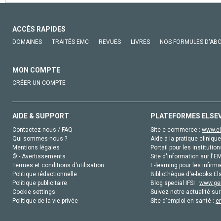
ACCÈS RAPIDES
DOMAINES
TRAITÉS EMC
REVUES
LIVRES
NOS FORMULES D'AB
MON COMPTE
CRÉER UN COMPTE
AIDE & SUPPORT
PLATEFORMES ELSE
Contactez-nous / FAQ
Site e-commerce :
www.el
Qui sommes-nous ?
Aide à la pratique clinique
Mentions légales
Portail pour les institution
© - Avertissements
Site d'information sur l'E
Termes et conditions d'utilisation
E-learning pour les infirmi
Politique rédactionnelle
Bibliothèque d'e-books Els
Politique publicitaire
Blog special IFSI :
www.gen
Cookie settings
Suivez notre actualité sur
Politique de la vie privée
Site d'emploi en santé :
e