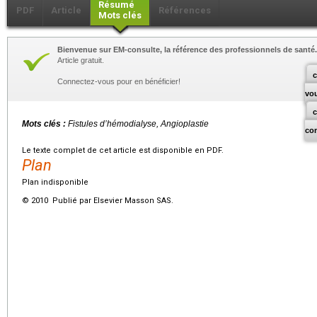
Résumé
PDF
Article
Références
Mots clés
Bienvenue sur EM-consulte, la référence des professionnels de santé.
Article gratuit.
c
Connectez-vous pour en bénéficier!
vo
Mots clés :
Fistules d’hémodialyse, Angioplastie
co
Le texte complet de cet article est disponible en PDF.
Plan
Plan indisponible
© 2010 Publié par Elsevier Masson SAS.