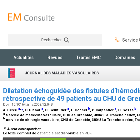
Rechercher
Service C
Rechercher
Actualités
Revues
Traités EMC
Domaines
JOURNAL DES MALADIES VASCULAIRES
Dilatation échoguidée des fistules d’hémodia
rétrospective de 49 patients au CHU de Gr
Doi : 10.1016/j.jmv.2009.12.048
a
,
⁎
a
a
b
a
b
A. Dessi
, O. Pichot
, C. Seinturier
, E. Cochet
, P. Carpentier
, C. Sessa
a
Service de médecine vasculaire, CHU de Grenoble, 38043 La Tronche cedex, 
b
service de chirurgie vasculaire, CHU de Grenoble, 38043 La Tronche cedex, F
Auteur correspondant.
Le texte complet de cet article est disponible en PDF.