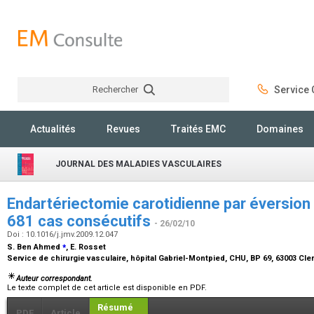
Rechercher
Service C
Rechercher
Actualités
Revues
Traités EMC
Domaines
JOURNAL DES MALADIES VASCULAIRES
Endartériectomie carotidienne par éversion 
681 cas consécutifs
- 26/02/10
Doi : 10.1016/j.jmv.2009.12.047
⁎
S. Ben Ahmed
, E. Rosset
Service de chirurgie vasculaire, hôpital Gabriel-Montpied, CHU, BP 69, 63003 Cl
Auteur correspondant.
Le texte complet de cet article est disponible en PDF.
Résumé
PDF
Article