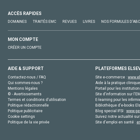
ACCÈS RAPIDES
DOMAINES
TRAITÉS EMC
REVUES
LIVRES
NOS FORMULES D'AB
MON COMPTE
CRÉER UN COMPTE
AIDE & SUPPORT
PLATEFORMES ELSE
Contactez-nous / FAQ
Site e-commerce :
www.el
Qui sommes-nous ?
Aide à la pratique clinique
Mentions légales
Portail pour les institution
© - Avertissements
Site d'information sur l'E
Termes et conditions d'utilisation
E-learning pour les infirmi
Politique rédactionnelle
Bibliothèque d'e-books Els
Politique publicitaire
Blog special IFSI :
www.gen
Cookie settings
Suivez notre actualité sur
Politique de la vie privée
Site d'emploi en santé :
e