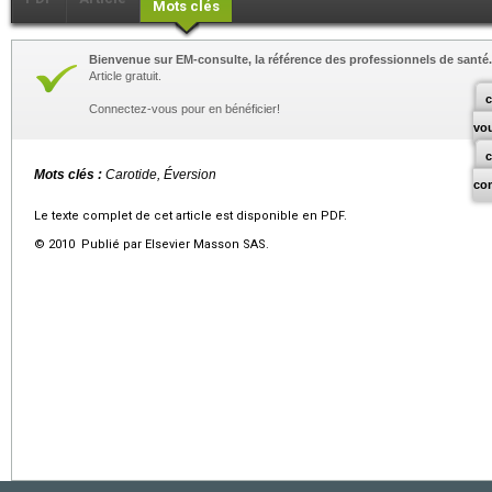
Mots clés
Bienvenue sur EM-consulte, la référence des professionnels de santé.
Article gratuit.
c
Connectez-vous pour en bénéficier!
vo
Mots clés :
Carotide, Éversion
co
Le texte complet de cet article est disponible en PDF.
© 2010 Publié par Elsevier Masson SAS.