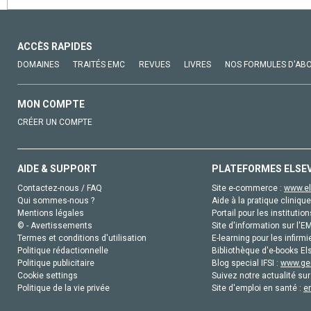
ACCÈS RAPIDES
DOMAINES
TRAITÉS EMC
REVUES
LIVRES
NOS FORMULES D'AB
MON COMPTE
CRÉER UN COMPTE
AIDE & SUPPORT
PLATEFORMES ELSE
Contactez-nous / FAQ
Site e-commerce :
www.el
Qui sommes-nous ?
Aide à la pratique clinique
Mentions légales
Portail pour les institution
© - Avertissements
Site d'information sur l'E
Termes et conditions d'utilisation
E-learning pour les infirmi
Politique rédactionnelle
Bibliothèque d'e-books Els
Politique publicitaire
Blog special IFSI :
www.gen
Cookie settings
Suivez notre actualité sur
Politique de la vie privée
Site d'emploi en santé :
e