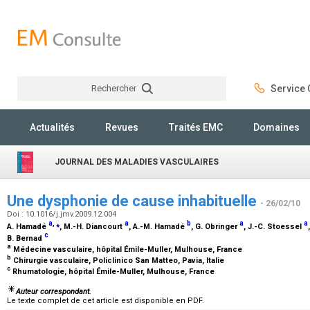
Rechercher
Service C
Rechercher
Actualités
Revues
Traités EMC
Domaines
JOURNAL DES MALADIES VASCULAIRES
Une dysphonie de cause inhabituelle
- 26/02/10
Doi : 10.1016/j.jmv.2009.12.004
a
,
⁎
a
b
a
a
A. Hamadé
, M.-H. Diancourt
, A.-M. Hamadé
, G. Obringer
, J.-C. Stoessel
c
B. Bernad
a
Médecine vasculaire, hôpital Émile-Muller, Mulhouse, France
b
Chirurgie vasculaire, Policlinico San Matteo, Pavia, Italie
c
Rhumatologie, hôpital Émile-Muller, Mulhouse, France
Auteur correspondant.
Le texte complet de cet article est disponible en PDF.