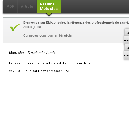
Résumé
PDF
Article
Mots clés
Bienvenue sur EM-consulte, la référence des professionnels de santé.
Article gratuit.
c
Connectez-vous pour en bénéficier!
vo
Mots clés :
Dysphonie, Aortite
co
Le texte complet de cet article est disponible en PDF.
© 2010 Publié par Elsevier Masson SAS.